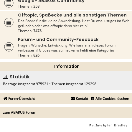
Google+ ABAKUS Community
Themen:
358
Offtopic, Spaßecke und alle sonstigen Themen
Das Board für die kleine Abwechslung. Hast Du was lustiges im Web
gefunden oder was offtopic dann hier rein!
Themen:
7478
Forum- und Community-Feedback
Fragen, Wünsche, Entwicklung: Wie kann man dieses Forum
verbessern? Gibt es was zu meckern? Fehlt eine Kategorie?
Themen:
826
Information
Statistik
Beiträge insgesamt
975921
• Themen insgesamt
129298
Foren-Übersicht
Kontakt
Alle Cookies löschen
zum ABAKUS Forum
Ian Bradley
Flat Style by