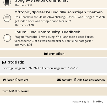
Google+ ABAKUS Community
Themen:
358
Offtopic, Spaßecke und alle sonstigen Themen
Das Board für die kleine Abwechslung. Hast Du was lustiges im Web
gefunden oder was offtopic dann hier rein!
Themen:
7478
Forum- und Community-Feedback
Fragen, Wünsche, Entwicklung: Wie kann man dieses Forum
verbessern? Gibt es was zu meckern? Fehlt eine Kategorie?
Themen:
826
Information
Statistik
Beiträge insgesamt
975921
• Themen insgesamt
129298
Foren-Übersicht
Kontakt
Alle Cookies löschen
zum ABAKUS Forum
Ian Bradley
Flat Style by