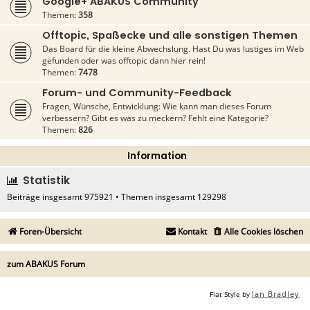
Google+ ABAKUS Community
Themen:
358
Offtopic, Spaßecke und alle sonstigen Themen
Das Board für die kleine Abwechslung. Hast Du was lustiges im Web
gefunden oder was offtopic dann hier rein!
Themen:
7478
Forum- und Community-Feedback
Fragen, Wünsche, Entwicklung: Wie kann man dieses Forum
verbessern? Gibt es was zu meckern? Fehlt eine Kategorie?
Themen:
826
Information
Statistik
Beiträge insgesamt
975921
• Themen insgesamt
129298
Foren-Übersicht
Kontakt
Alle Cookies löschen
zum ABAKUS Forum
Ian Bradley
Flat Style by