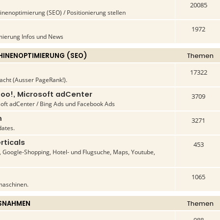
20085
enoptimierung (SEO) / Positionierung stellen
1972
ierung Infos und News
INENOPTIMIERUNG (SEO)
Themen
17322
acht (Ausser PageRank!).
oo!, Microsoft adCenter
3709
oft adCenter / Bing Ads und Facebook Ads
m
3271
ates.
rticals
453
Google-Shopping, Hotel- und Flugsuche, Maps, Youtube,
1065
maschinen.
SNAHMEN
Themen