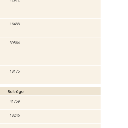
12972
16488
39564
13175
Beiträge
41759
13246