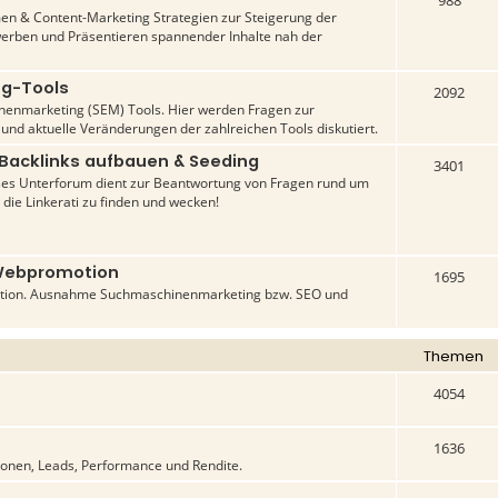
988
n & Content-Marketing Strategien zur Steigerung der
werben und Präsentieren spannender Inhalte nah der
ng-Tools
2092
inenmarketing (SEM) Tools. Hier werden Fragen zur
 und aktuelle Veränderungen der zahlreichen Tools diskutiert.
 Backlinks aufbauen & Seeding
3401
ses Unterforum dient zur Beantwortung von Fragen rund um
 die Linkerati zu finden und wecken!
Webpromotion
1695
tion. Ausnahme Suchmaschinenmarketing bzw. SEO und
Themen
4054
1636
ionen, Leads, Performance und Rendite.