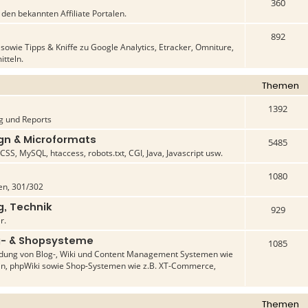
360
en bekannten Affiliate Portalen.
892
owie Tipps & Kniffe zu Google Analytics, Etracker, Omniture,
itteln.
Themen
1392
g und Reports
n & Microformats
5485
SS, MySQL, htaccess, robots.txt, CGI, Java, Javascript usw.
1080
n, 301/302
g, Technik
929
r.
- & Shopsysteme
1085
dung von Blog-, Wiki und Content Management Systemen wie
in, phpWiki sowie Shop-Systemen wie z.B. XT-Commerce,
Themen