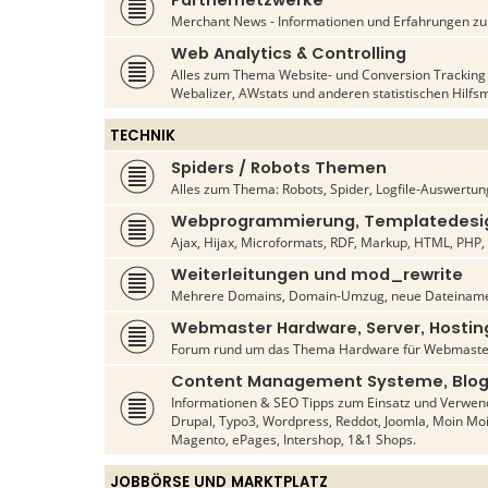
Partnernetzwerke
Merchant News - Informationen und Erfahrungen zu d
Web Analytics & Controlling
Alles zum Thema Website- und Conversion Tracking s
Webalizer, AWstats und anderen statistischen Hilfsm
TECHNIK
Spiders / Robots Themen
Alles zum Thema: Robots, Spider, Logfile-Auswertun
Webprogrammierung, Templatedesig
Ajax, Hijax, Microformats, RDF, Markup, HTML, PHP, C
Weiterleitungen und mod_rewrite
Mehrere Domains, Domain-Umzug, neue Dateiname
Webmaster Hardware, Server, Hostin
Forum rund um das Thema Hardware für Webmaste
Content Management Systeme, Blog
Informationen & SEO Tipps zum Einsatz und Verwen
Drupal, Typo3, Wordpress, Reddot, Joomla, Moin Mo
Magento, ePages, Intershop, 1&1 Shops.
JOBBÖRSE UND MARKTPLATZ