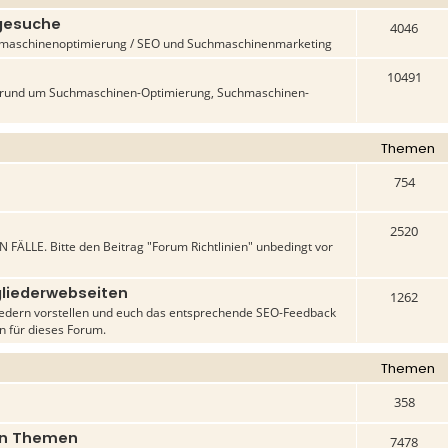
-gesuche
4046
uchmaschinenoptimierung / SEO und Suchmaschinenmarketing
10491
n rund um Suchmaschinen-Optimierung, Suchmaschinen-
Themen
754
2520
 FÄLLE. Bitte den Beitrag "Forum Richtlinien" unbedingt vor
liederwebseiten
1262
liedern vorstellen und euch das entsprechende SEO-Feedback
en für dieses Forum.
Themen
358
gen Themen
7478