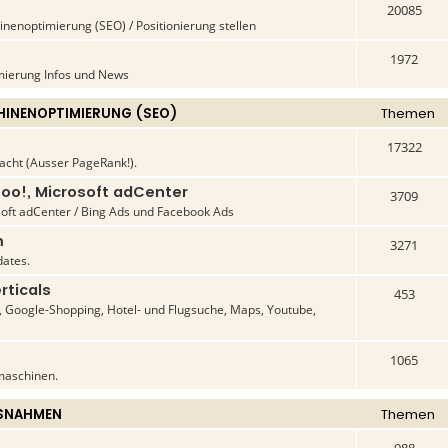
20085
enoptimierung (SEO) / Positionierung stellen
1972
ierung Infos und News
INENOPTIMIERUNG (SEO)
Themen
17322
acht (Ausser PageRank!).
oo!, Microsoft adCenter
3709
oft adCenter / Bing Ads und Facebook Ads
m
3271
ates.
rticals
453
Google-Shopping, Hotel- und Flugsuche, Maps, Youtube,
1065
maschinen.
SNAHMEN
Themen