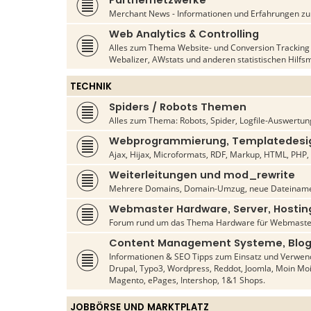
Partnernetzwerke
Merchant News - Informationen und Erfahrungen zu d
Web Analytics & Controlling
Alles zum Thema Website- und Conversion Tracking s
Webalizer, AWstats und anderen statistischen Hilfsm
TECHNIK
Spiders / Robots Themen
Alles zum Thema: Robots, Spider, Logfile-Auswertun
Webprogrammierung, Templatedesig
Ajax, Hijax, Microformats, RDF, Markup, HTML, PHP, C
Weiterleitungen und mod_rewrite
Mehrere Domains, Domain-Umzug, neue Dateiname
Webmaster Hardware, Server, Hostin
Forum rund um das Thema Hardware für Webmaste
Content Management Systeme, Blog
Informationen & SEO Tipps zum Einsatz und Verwen
Drupal, Typo3, Wordpress, Reddot, Joomla, Moin Mo
Magento, ePages, Intershop, 1&1 Shops.
JOBBÖRSE UND MARKTPLATZ