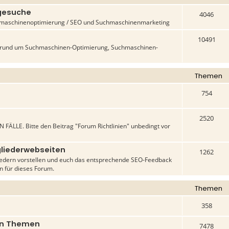
-gesuche
4046
uchmaschinenoptimierung / SEO und Suchmaschinenmarketing
10491
n rund um Suchmaschinen-Optimierung, Suchmaschinen-
Themen
754
2520
 FÄLLE. Bitte den Beitrag "Forum Richtlinien" unbedingt vor
liederwebseiten
1262
liedern vorstellen und euch das entsprechende SEO-Feedback
en für dieses Forum.
Themen
358
gen Themen
7478