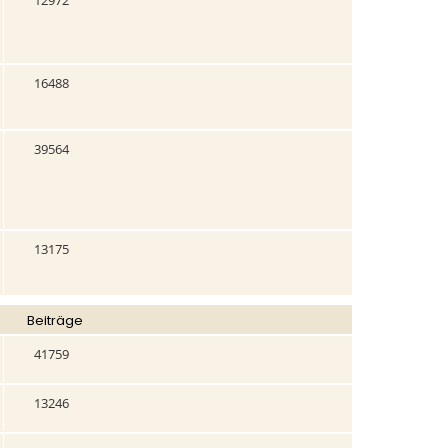
12972
16488
39564
13175
Beiträge
41759
13246