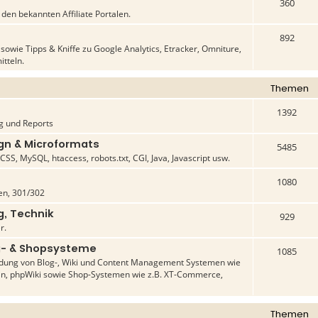
360
en bekannten Affiliate Portalen.
892
owie Tipps & Kniffe zu Google Analytics, Etracker, Omniture,
itteln.
Themen
1392
g und Reports
n & Microformats
5485
SS, MySQL, htaccess, robots.txt, CGI, Java, Javascript usw.
1080
n, 301/302
g, Technik
929
r.
- & Shopsysteme
1085
dung von Blog-, Wiki und Content Management Systemen wie
in, phpWiki sowie Shop-Systemen wie z.B. XT-Commerce,
Themen