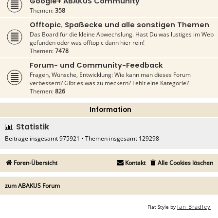
Google+ ABAKUS Community
Themen:
358
Offtopic, Spaßecke und alle sonstigen Themen
Das Board für die kleine Abwechslung. Hast Du was lustiges im Web
gefunden oder was offtopic dann hier rein!
Themen:
7478
Forum- und Community-Feedback
Fragen, Wünsche, Entwicklung: Wie kann man dieses Forum
verbessern? Gibt es was zu meckern? Fehlt eine Kategorie?
Themen:
826
Information
Statistik
Beiträge insgesamt
975921
• Themen insgesamt
129298
Foren-Übersicht
Kontakt
Alle Cookies löschen
zum ABAKUS Forum
Ian Bradley
Flat Style by