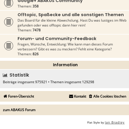
Google+ ABAKUS Community
Themen:
358
Offtopic, Spaßecke und alle sonstigen Themen
Das Board für die kleine Abwechslung. Hast Du was lustiges im Web
gefunden oder was offtopic dann hier rein!
Themen:
7478
Forum- und Community-Feedback
Fragen, Wünsche, Entwicklung: Wie kann man dieses Forum
verbessern? Gibt es was zu meckern? Fehlt eine Kategorie?
Themen:
826
Information
Statistik
Beiträge insgesamt
975921
• Themen insgesamt
129298
Foren-Übersicht
Kontakt
Alle Cookies löschen
zum ABAKUS Forum
Ian Bradley
Flat Style by