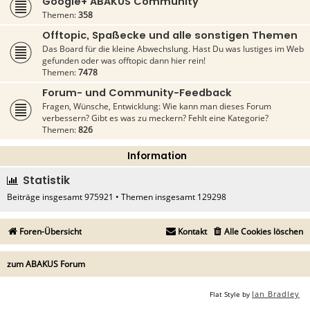
Google+ ABAKUS Community
Themen:
358
Offtopic, Spaßecke und alle sonstigen Themen
Das Board für die kleine Abwechslung. Hast Du was lustiges im Web
gefunden oder was offtopic dann hier rein!
Themen:
7478
Forum- und Community-Feedback
Fragen, Wünsche, Entwicklung: Wie kann man dieses Forum
verbessern? Gibt es was zu meckern? Fehlt eine Kategorie?
Themen:
826
Information
Statistik
Beiträge insgesamt
975921
• Themen insgesamt
129298
Foren-Übersicht
Kontakt
Alle Cookies löschen
zum ABAKUS Forum
Ian Bradley
Flat Style by