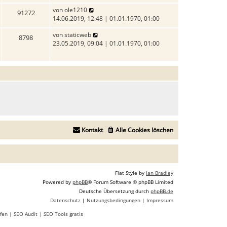
B
r
u
N
von
ole1210
e
a
91272
e
e
14.06.2019, 12:48 | 01.01.1970, 01:00
i
g
s
u
t
t
N
von
staticweb
e
r
8798
e
e
23.05.2019, 09:04 | 01.01.1970, 01:00
s
a
r
u
t
g
B
e
e
e
s
r
i
t
B
t
e
e
r
r
i
a
B
t
g
e
r
i
a
t
Kontakt
Alle Cookies löschen
g
r
a
g
Flat Style by
Ian Bradley
Powered by
phpBB
® Forum Software © phpBB Limited
Deutsche Übersetzung durch
phpBB.de
Datenschutz
|
Nutzungsbedingungen
|
Impressum
fen
|
SEO Audit
|
SEO Tools gratis