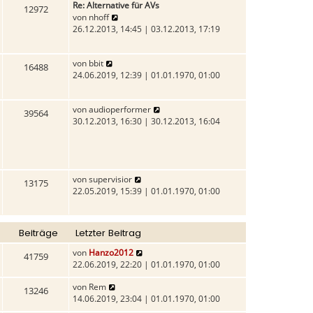
Re: Alternative für AVs
t
i
a
12972
N
von
nhoff
e
t
g
e
26.12.2013, 14:45 | 03.12.2013, 17:19
r
r
u
B
a
e
e
g
N
von
bbit
s
i
16488
e
24.06.2019, 12:39 | 01.01.1970, 01:00
t
t
u
e
r
e
r
a
N
von
audioperformer
s
B
g
39564
e
30.12.2013, 16:30 | 30.12.2013, 16:04
t
e
u
e
i
e
r
t
s
B
r
t
e
a
N
von
supervisior
e
i
13175
g
e
22.05.2019, 15:39 | 01.01.1970, 01:00
r
t
u
B
r
e
e
a
s
i
g
Beiträge
Letzter Beitrag
t
t
e
r
N
von
Hanzo2012
41759
r
a
e
22.06.2019, 22:20 | 01.01.1970, 01:00
B
g
u
e
N
von
Rem
e
13246
i
e
14.06.2019, 23:04 | 01.01.1970, 01:00
s
t
u
t