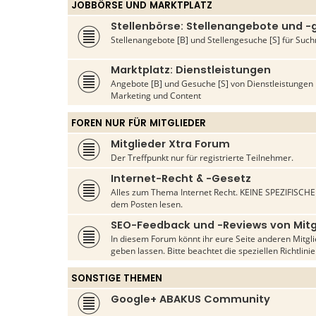
JOBBÖRSE UND MARKTPLATZ
Stellenbörse: Stellenangebote und 
Stellenangebote [B] und Stellengesuche [S] für S
Marktplatz: Dienstleistungen
Angebote [B] und Gesuche [S] von Dienstleistunge
Marketing und Content
FOREN NUR FÜR MITGLIEDER
Mitglieder Xtra Forum
Der Treffpunkt nur für registrierte Teilnehmer.
Internet-Recht & -Gesetz
Alles zum Thema Internet Recht. KEINE SPEZIFISCHEN
dem Posten lesen.
SEO-Feedback und -Reviews von Mitg
In diesem Forum könnt ihr eure Seite anderen Mitg
geben lassen. Bitte beachtet die speziellen Richtlini
SONSTIGE THEMEN
Google+ ABAKUS Community