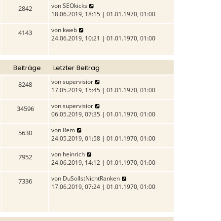
N
von
SEOkicks
r
e
e
2842
e
18.06.2019, 18:15 | 01.01.1970, 01:00
a
s
r
u
g
t
B
N
von
kweb
e
e
4143
e
e
24.06.2019, 10:21 | 01.01.1970, 01:00
s
r
i
u
t
B
t
e
e
e
r
s
r
i
a
Beiträge
Letzter Beitrag
t
B
t
g
e
e
N
von
supervisior
r
8248
r
i
e
17.05.2019, 15:45 | 01.01.1970, 01:00
a
B
t
u
g
e
N
von
supervisior
r
e
34596
i
e
06.05.2019, 07:35 | 01.01.1970, 01:00
a
s
t
u
g
t
N
von
Rem
r
e
e
5630
e
24.05.2019, 01:58 | 01.01.1970, 01:00
a
s
r
u
g
t
B
N
von
heinrich
e
e
7952
e
e
24.06.2019, 14:12 | 01.01.1970, 01:00
s
r
i
u
t
B
t
N
von
DuSollstNichtRanken
e
e
7336
e
r
e
17.06.2019, 07:24 | 01.01.1970, 01:00
s
r
i
a
u
t
B
t
g
e
e
e
r
s
r
i
a
t
B