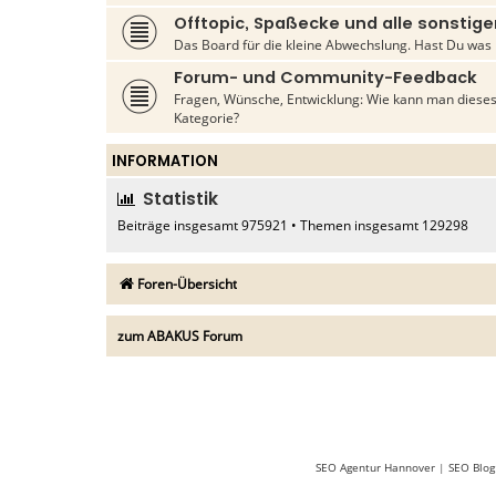
Offtopic, Spaßecke und alle sonsti
Das Board für die kleine Abwechslung. Hast Du was 
Forum- und Community-Feedback
Fragen, Wünsche, Entwicklung: Wie kann man dieses
Kategorie?
INFORMATION
Statistik
Beiträge insgesamt
975921
• Themen insgesamt
129298
Foren-Übersicht
zum ABAKUS Forum
SEO Agentur Hannover
|
SEO Blog