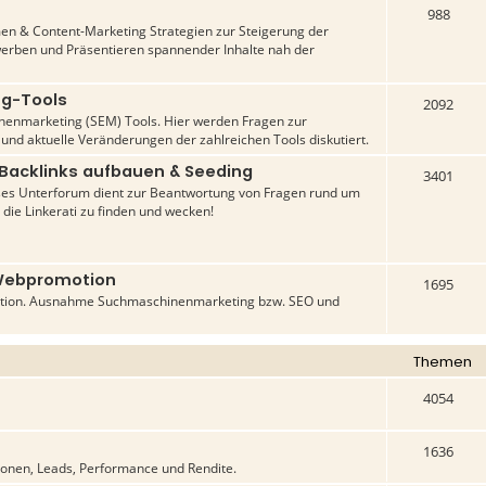
988
n & Content-Marketing Strategien zur Steigerung der
werben und Präsentieren spannender Inhalte nah der
ng-Tools
2092
inenmarketing (SEM) Tools. Hier werden Fragen zur
 und aktuelle Veränderungen der zahlreichen Tools diskutiert.
 Backlinks aufbauen & Seeding
3401
ses Unterforum dient zur Beantwortung von Fragen rund um
 die Linkerati zu finden und wecken!
Webpromotion
1695
tion. Ausnahme Suchmaschinenmarketing bzw. SEO und
Themen
4054
1636
ionen, Leads, Performance und Rendite.