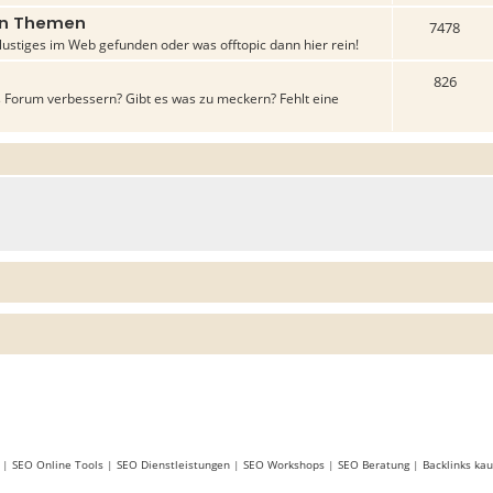
gen Themen
7478
lustiges im Web gefunden oder was offtopic dann hier rein!
826
 Forum verbessern? Gibt es was zu meckern? Fehlt eine
|
SEO Online Tools
|
SEO Dienstleistungen
|
SEO Workshops
|
SEO Beratung
|
Backlinks kau