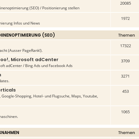
20085
enoptimierung (SEO) / Positionierung stellen
1972
ierung Infos und News
INENOPTIMIERUNG (SEO)
Themen
17322
acht (Ausser PageRank!).
oo!, Microsoft adCenter
3709
oft adCenter / Bing Ads und Facebook Ads
m
3271
ates.
rticals
453
Google-Shopping, Hotel- und Flugsuche, Maps, Youtube,
1065
maschinen.
SNAHMEN
Themen