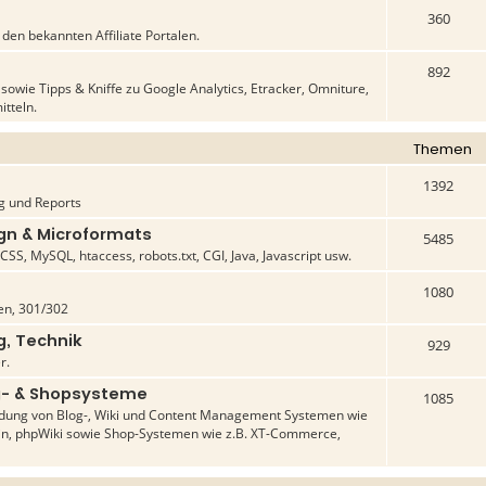
360
en bekannten Affiliate Portalen.
892
owie Tipps & Kniffe zu Google Analytics, Etracker, Omniture,
itteln.
Themen
1392
g und Reports
n & Microformats
5485
SS, MySQL, htaccess, robots.txt, CGI, Java, Javascript usw.
1080
n, 301/302
g, Technik
929
r.
- & Shopsysteme
1085
dung von Blog-, Wiki und Content Management Systemen wie
in, phpWiki sowie Shop-Systemen wie z.B. XT-Commerce,