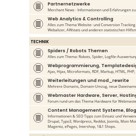
Partnernetzwerke
Merchant News - Informationen und Erfahrungen zu d
Web Analytics & Controlling
Alles zum Thema Website- und Conversion Tracking s
Webalizer, AWstats und anderen statistischen Hilfsm
TECHNIK
Spiders / Robots Themen
Alles zum Thema: Robots, Spider, Logfile-Auswertun
Webprogrammierung, Templatedesig
Ajax, Hijax, Microformats, RDF, Markup, HTML, PHP, C
Weiterleitungen und mod_rewrite
Mehrere Domains, Domain-Umzug, neue Dateiname
Webmaster Hardware, Server, Hostin
Forum rund um das Thema Hardware für Webmaste
Content Management Systeme, Blog
Informationen & SEO Tipps zum Einsatz und Verwen
Drupal, Typo3, Wordpress, Reddot, Joomla, Moin Mo
Magento, ePages, Intershop, 1&1 Shops.