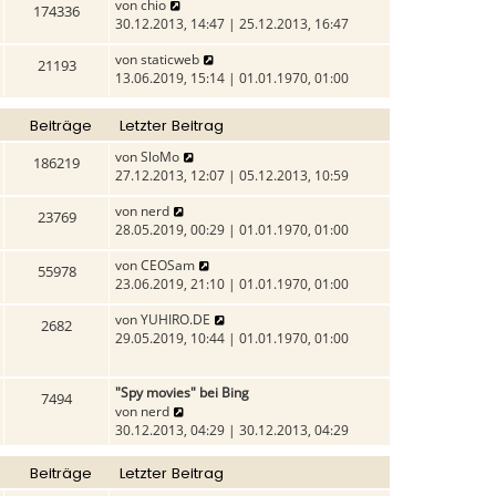
N
von
chio
174336
e
30.12.2013, 14:47 | 25.12.2013, 16:47
u
N
von
staticweb
e
21193
e
13.06.2019, 15:14 | 01.01.1970, 01:00
s
u
t
e
e
Beiträge
Letzter Beitrag
s
r
t
B
N
von
SloMo
186219
e
e
e
27.12.2013, 12:07 | 05.12.2013, 10:59
r
i
u
B
N
von
nerd
t
e
23769
e
e
28.05.2019, 00:29 | 01.01.1970, 01:00
r
s
i
u
a
t
N
von
CEOSam
t
e
g
e
55978
e
23.06.2019, 21:10 | 01.01.1970, 01:00
r
s
r
u
a
t
B
N
von
YUHIRO.DE
e
g
e
2682
e
e
29.05.2019, 10:44 | 01.01.1970, 01:00
s
r
i
u
t
B
t
e
e
e
r
"Spy movies" bei Bing
s
r
7494
i
a
N
von
nerd
t
B
t
g
e
30.12.2013, 04:29 | 30.12.2013, 04:29
e
e
r
u
r
i
a
e
B
t
Beiträge
Letzter Beitrag
g
s
e
r