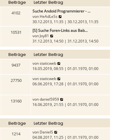
t
g
Beiträge
Letzter Beitrag
e
e
r
r
i
Suche Andoid Programmierer - …
a
4102
B
t
N
von
HeAdLeSs
g
e
r
e
30.12.2013, 11:35 | 30.12.2013, 11:35
i
a
u
[S] Suche Foren-Links aus Bab…
t
g
10531
e
N
von
Joy81
r
s
e
31.12.2013, 14:50 | 31.12.2013, 14:50
a
t
u
g
e
e
r
Beiträge
Letzter Beitrag
s
B
t
N
von
staticweb
e
9437
e
e
16.05.2019, 08:55 | 01.01.1970, 01:00
i
r
u
t
B
N
von
staticweb
e
r
27750
e
e
06.06.2019, 17:28 | 01.01.1970, 01:00
s
a
i
u
t
g
t
e
e
N
von
daniel5959
r
s
r
13160
e
16.06.2019, 21:55 | 01.01.1970, 01:00
a
t
B
u
g
e
e
e
r
i
s
B
t
Beiträge
Letzter Beitrag
t
e
r
e
i
N
von
DanielS
a
1214
r
t
e
04.08.2017, 11:25 | 01.01.1970, 01:00
g