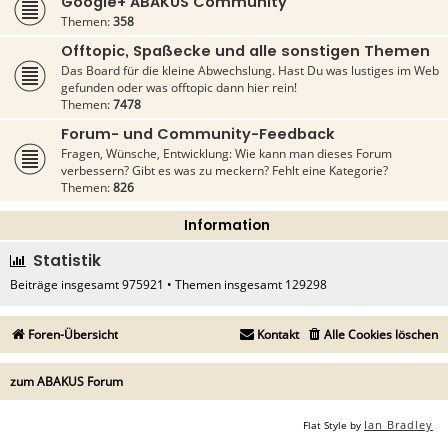
Google+ ABAKUS Community
Themen:
358
Offtopic, Spaßecke und alle sonstigen Themen
Das Board für die kleine Abwechslung. Hast Du was lustiges im Web
gefunden oder was offtopic dann hier rein!
Themen:
7478
Forum- und Community-Feedback
Fragen, Wünsche, Entwicklung: Wie kann man dieses Forum
verbessern? Gibt es was zu meckern? Fehlt eine Kategorie?
Themen:
826
Information
Statistik
Beiträge insgesamt
975921
• Themen insgesamt
129298
Foren-Übersicht
Kontakt
Alle Cookies löschen
zum ABAKUS Forum
Ian Bradley
Flat Style by