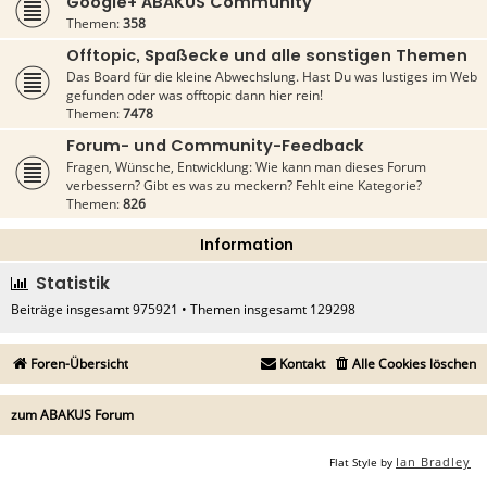
Google+ ABAKUS Community
Themen:
358
Offtopic, Spaßecke und alle sonstigen Themen
Das Board für die kleine Abwechslung. Hast Du was lustiges im Web
gefunden oder was offtopic dann hier rein!
Themen:
7478
Forum- und Community-Feedback
Fragen, Wünsche, Entwicklung: Wie kann man dieses Forum
verbessern? Gibt es was zu meckern? Fehlt eine Kategorie?
Themen:
826
Information
Statistik
Beiträge insgesamt
975921
• Themen insgesamt
129298
Foren-Übersicht
Kontakt
Alle Cookies löschen
zum ABAKUS Forum
Ian Bradley
Flat Style by