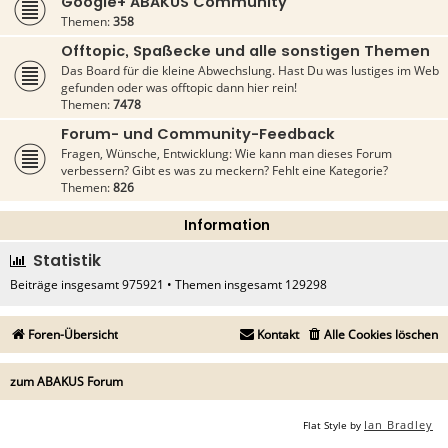
Google+ ABAKUS Community
Themen:
358
Offtopic, Spaßecke und alle sonstigen Themen
Das Board für die kleine Abwechslung. Hast Du was lustiges im Web
gefunden oder was offtopic dann hier rein!
Themen:
7478
Forum- und Community-Feedback
Fragen, Wünsche, Entwicklung: Wie kann man dieses Forum
verbessern? Gibt es was zu meckern? Fehlt eine Kategorie?
Themen:
826
Information
Statistik
Beiträge insgesamt
975921
• Themen insgesamt
129298
Foren-Übersicht
Kontakt
Alle Cookies löschen
zum ABAKUS Forum
Ian Bradley
Flat Style by