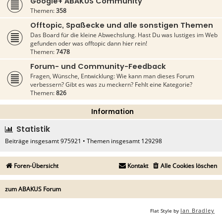
Google+ ABAKUS Community
Themen:
358
Offtopic, Spaßecke und alle sonstigen Themen
Das Board für die kleine Abwechslung. Hast Du was lustiges im Web
gefunden oder was offtopic dann hier rein!
Themen:
7478
Forum- und Community-Feedback
Fragen, Wünsche, Entwicklung: Wie kann man dieses Forum
verbessern? Gibt es was zu meckern? Fehlt eine Kategorie?
Themen:
826
Information
Statistik
Beiträge insgesamt
975921
• Themen insgesamt
129298
Foren-Übersicht
Kontakt
Alle Cookies löschen
zum ABAKUS Forum
Ian Bradley
Flat Style by