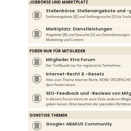
JOBBÖRSE UND MARKTPLATZ
Stellenbörse: Stellenangebote und 
Stellenangebote [B] und Stellengesuche [S] für S
Marktplatz: Dienstleistungen
Angebote [B] und Gesuche [S] von Dienstleistunge
Marketing und Content
FOREN NUR FÜR MITGLIEDER
Mitglieder Xtra Forum
Der Treffpunkt nur für registrierte Teilnehmer.
Internet-Recht & -Gesetz
Alles zum Thema Internet Recht. KEINE SPEZIFISCHEN
dem Posten lesen.
SEO-Feedback und -Reviews von Mitg
In diesem Forum könnt ihr eure Seite anderen Mitg
geben lassen. Bitte beachtet die speziellen Richtlini
SONSTIGE THEMEN
Google+ ABAKUS Community