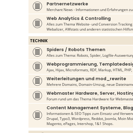
Partnernetzwerke
Merchant News - Informationen und Erfahrungen zu d
Web Analytics & Controlling
Alles zum Thema Website- und Conversion Tracking s
Webalizer, AWstats und anderen statistischen Hilfsm
TECHNIK
Spiders / Robots Themen
Alles zum Thema: Robots, Spider, Logfile-Auswertun
Webprogrammierung, Templatedesig
Ajax, Hijax, Microformats, RDF, Markup, HTML, PHP, C
Weiterleitungen und mod_rewrite
Mehrere Domains, Domain-Umzug, neue Dateiname
Webmaster Hardware, Server, Hostin
Forum rund um das Thema Hardware für Webmaste
Content Management Systeme, Blog
Informationen & SEO Tipps zum Einsatz und Verwen
Drupal, Typo3, Wordpress, Reddot, Joomla, Moin Mo
Magento, ePages, Intershop, 1&1 Shops.