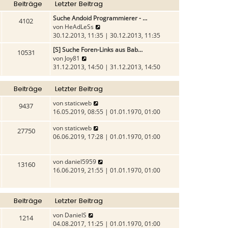
t
g
Beiträge
Letzter Beitrag
e
e
r
r
i
Suche Andoid Programmierer - …
a
4102
B
t
N
von
HeAdLeSs
g
e
r
e
30.12.2013, 11:35 | 30.12.2013, 11:35
i
a
u
[S] Suche Foren-Links aus Bab…
t
g
10531
e
N
von
Joy81
r
s
e
31.12.2013, 14:50 | 31.12.2013, 14:50
a
t
u
g
e
e
r
Beiträge
Letzter Beitrag
s
B
t
N
von
staticweb
e
9437
e
e
16.05.2019, 08:55 | 01.01.1970, 01:00
i
r
u
t
B
N
von
staticweb
e
r
27750
e
e
06.06.2019, 17:28 | 01.01.1970, 01:00
s
a
i
u
t
g
t
e
e
N
von
daniel5959
r
s
r
13160
e
16.06.2019, 21:55 | 01.01.1970, 01:00
a
t
B
u
g
e
e
e
r
i
s
B
t
Beiträge
Letzter Beitrag
t
e
r
e
i
N
von
DanielS
a
1214
r
t
e
04.08.2017, 11:25 | 01.01.1970, 01:00
g