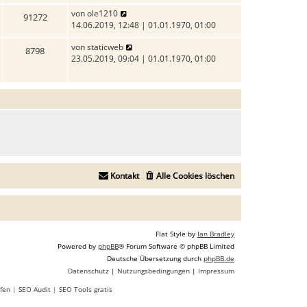
B
r
u
N
von
ole1210
e
a
91272
e
e
14.06.2019, 12:48 | 01.01.1970, 01:00
i
g
s
u
t
t
N
von
staticweb
e
r
8798
e
e
23.05.2019, 09:04 | 01.01.1970, 01:00
s
a
r
u
t
g
B
e
e
e
s
r
i
t
B
t
e
e
r
r
i
a
B
t
g
e
r
i
a
t
Kontakt
Alle Cookies löschen
g
r
a
g
Flat Style by
Ian Bradley
Powered by
phpBB
® Forum Software © phpBB Limited
Deutsche Übersetzung durch
phpBB.de
Datenschutz
|
Nutzungsbedingungen
|
Impressum
fen
|
SEO Audit
|
SEO Tools gratis