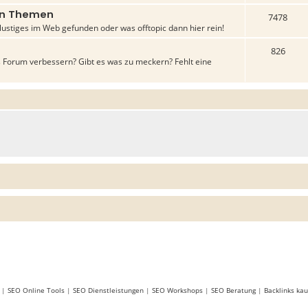
gen Themen
7478
lustiges im Web gefunden oder was offtopic dann hier rein!
826
 Forum verbessern? Gibt es was zu meckern? Fehlt eine
|
SEO Online Tools
|
SEO Dienstleistungen
|
SEO Workshops
|
SEO Beratung
|
Backlinks kau