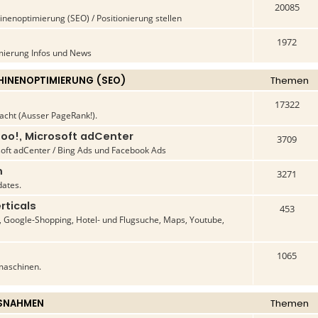
20085
enoptimierung (SEO) / Positionierung stellen
1972
ierung Infos und News
INENOPTIMIERUNG (SEO)
Themen
17322
acht (Ausser PageRank!).
oo!, Microsoft adCenter
3709
oft adCenter / Bing Ads und Facebook Ads
m
3271
ates.
rticals
453
Google-Shopping, Hotel- und Flugsuche, Maps, Youtube,
1065
maschinen.
SNAHMEN
Themen