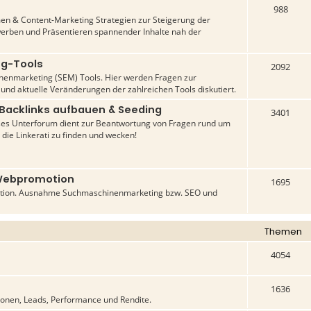
988
n & Content-Marketing Strategien zur Steigerung der
werben und Präsentieren spannender Inhalte nah der
ng-Tools
2092
inenmarketing (SEM) Tools. Hier werden Fragen zur
 und aktuelle Veränderungen der zahlreichen Tools diskutiert.
 Backlinks aufbauen & Seeding
3401
ses Unterforum dient zur Beantwortung von Fragen rund um
 die Linkerati zu finden und wecken!
Webpromotion
1695
tion. Ausnahme Suchmaschinenmarketing bzw. SEO und
Themen
4054
1636
ionen, Leads, Performance und Rendite.