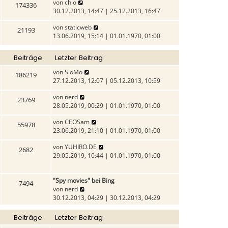
N
von
chio
174336
e
30.12.2013, 14:47 | 25.12.2013, 16:47
u
N
von
staticweb
e
21193
e
13.06.2019, 15:14 | 01.01.1970, 01:00
s
u
t
e
e
Beiträge
Letzter Beitrag
s
r
t
B
N
von
SloMo
186219
e
e
e
27.12.2013, 12:07 | 05.12.2013, 10:59
r
i
u
B
N
von
nerd
t
e
23769
e
e
28.05.2019, 00:29 | 01.01.1970, 01:00
r
s
i
u
a
t
N
von
CEOSam
t
e
g
e
55978
e
23.06.2019, 21:10 | 01.01.1970, 01:00
r
s
r
u
a
t
B
N
von
YUHIRO.DE
e
g
e
2682
e
e
29.05.2019, 10:44 | 01.01.1970, 01:00
s
r
i
u
t
B
t
e
e
e
r
"Spy movies" bei Bing
s
r
7494
i
a
N
von
nerd
t
B
t
g
e
30.12.2013, 04:29 | 30.12.2013, 04:29
e
e
r
u
r
i
a
e
B
t
Beiträge
Letzter Beitrag
g
s
e
r