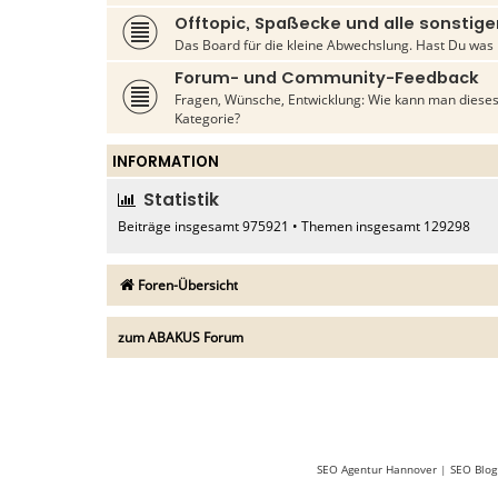
Offtopic, Spaßecke und alle sonsti
Das Board für die kleine Abwechslung. Hast Du was 
Forum- und Community-Feedback
Fragen, Wünsche, Entwicklung: Wie kann man dieses
Kategorie?
INFORMATION
Statistik
Beiträge insgesamt
975921
• Themen insgesamt
129298
Foren-Übersicht
zum ABAKUS Forum
SEO Agentur Hannover
|
SEO Blog