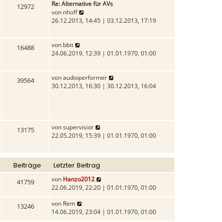
Re: Alternative für AVs
t
i
a
12972
N
von
nhoff
e
t
g
e
26.12.2013, 14:45 | 03.12.2013, 17:19
r
r
u
B
a
e
e
g
N
von
bbit
s
i
16488
e
24.06.2019, 12:39 | 01.01.1970, 01:00
t
t
u
e
r
e
r
a
N
von
audioperformer
s
B
g
39564
e
30.12.2013, 16:30 | 30.12.2013, 16:04
t
e
u
e
i
e
r
t
s
B
r
t
e
a
N
von
supervisior
e
i
13175
g
e
22.05.2019, 15:39 | 01.01.1970, 01:00
r
t
u
B
r
e
e
a
s
i
g
Beiträge
Letzter Beitrag
t
t
e
r
N
von
Hanzo2012
41759
r
a
e
22.06.2019, 22:20 | 01.01.1970, 01:00
B
g
u
e
N
von
Rem
e
13246
i
e
14.06.2019, 23:04 | 01.01.1970, 01:00
s
t
u
t