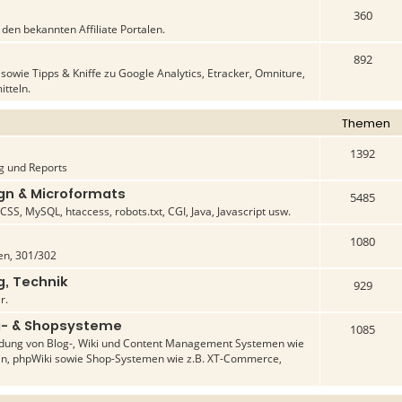
360
en bekannten Affiliate Portalen.
892
owie Tipps & Kniffe zu Google Analytics, Etracker, Omniture,
itteln.
Themen
1392
g und Reports
n & Microformats
5485
SS, MySQL, htaccess, robots.txt, CGI, Java, Javascript usw.
1080
n, 301/302
g, Technik
929
r.
- & Shopsysteme
1085
dung von Blog-, Wiki und Content Management Systemen wie
in, phpWiki sowie Shop-Systemen wie z.B. XT-Commerce,