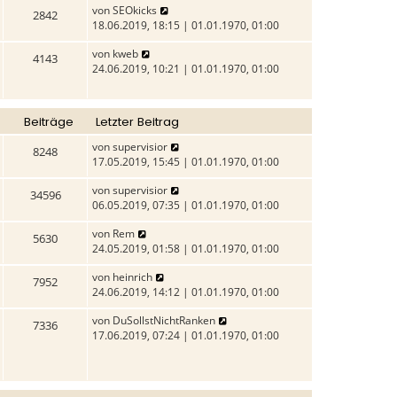
N
von
SEOkicks
r
e
e
2842
e
18.06.2019, 18:15 | 01.01.1970, 01:00
a
s
r
u
g
t
B
N
von
kweb
e
e
4143
e
e
24.06.2019, 10:21 | 01.01.1970, 01:00
s
r
i
u
t
B
t
e
e
e
r
s
r
i
a
Beiträge
Letzter Beitrag
t
B
t
g
e
e
N
von
supervisior
r
8248
r
i
e
17.05.2019, 15:45 | 01.01.1970, 01:00
a
B
t
u
g
e
N
von
supervisior
r
e
34596
i
e
06.05.2019, 07:35 | 01.01.1970, 01:00
a
s
t
u
g
t
N
von
Rem
r
e
e
5630
e
24.05.2019, 01:58 | 01.01.1970, 01:00
a
s
r
u
g
t
B
N
von
heinrich
e
e
7952
e
e
24.06.2019, 14:12 | 01.01.1970, 01:00
s
r
i
u
t
B
t
N
von
DuSollstNichtRanken
e
e
7336
e
r
e
17.06.2019, 07:24 | 01.01.1970, 01:00
s
r
i
a
u
t
B
t
g
e
e
e
r
s
r
i
a
t
B