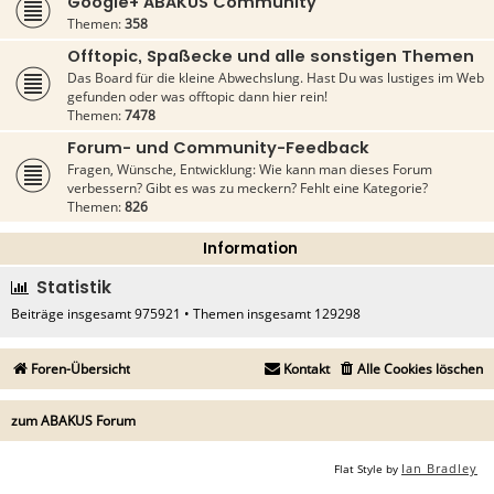
Google+ ABAKUS Community
Themen:
358
Offtopic, Spaßecke und alle sonstigen Themen
Das Board für die kleine Abwechslung. Hast Du was lustiges im Web
gefunden oder was offtopic dann hier rein!
Themen:
7478
Forum- und Community-Feedback
Fragen, Wünsche, Entwicklung: Wie kann man dieses Forum
verbessern? Gibt es was zu meckern? Fehlt eine Kategorie?
Themen:
826
Information
Statistik
Beiträge insgesamt
975921
• Themen insgesamt
129298
Foren-Übersicht
Kontakt
Alle Cookies löschen
zum ABAKUS Forum
Ian Bradley
Flat Style by