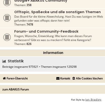
Google+ ABAKUS Community
Themen:
358
Offtopic, Spaßecke und alle sonstigen Themen
Das Board für die kleine Abwechslung. Hast Du was lustiges im Web
gefunden oder was offtopic dann hier rein!
Themen:
7478
Forum- und Community-Feedback
Fragen, Wünsche, Entwicklung: Wie kann man dieses Forum
verbessern? Gibt es was zu meckern? Fehlt eine Kategorie?
Themen:
826
Information
Statistik
Beiträge insgesamt
975921
• Themen insgesamt
129298
Foren-Übersicht
Kontakt
Alle Cookies löschen
zum ABAKUS Forum
Ian Bradley
Flat Style by