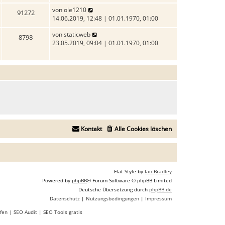
B
r
u
N
von
ole1210
e
a
91272
e
e
14.06.2019, 12:48 | 01.01.1970, 01:00
i
g
s
u
t
t
N
von
staticweb
e
r
8798
e
e
23.05.2019, 09:04 | 01.01.1970, 01:00
s
a
r
u
t
g
B
e
e
e
s
r
i
t
B
t
e
e
r
r
i
a
B
t
g
e
r
i
a
t
Kontakt
Alle Cookies löschen
g
r
a
g
Flat Style by
Ian Bradley
Powered by
phpBB
® Forum Software © phpBB Limited
Deutsche Übersetzung durch
phpBB.de
Datenschutz
|
Nutzungsbedingungen
|
Impressum
fen
|
SEO Audit
|
SEO Tools gratis