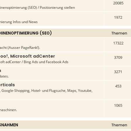
20085
enoptimierung (SEO) / Positionierung stellen
1972
ierung Infos und News
INENOPTIMIERUNG (SEO)
Themen
17322
acht (Ausser PageRank!).
oo!, Microsoft adCenter
3709
oft adCenter / Bing Ads und Facebook Ads
m
3271
ates.
rticals
453
Google-Shopping, Hotel- und Flugsuche, Maps, Youtube,
1065
maschinen.
SNAHMEN
Themen