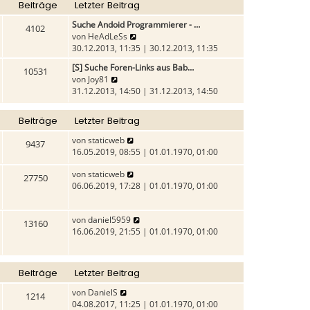
t
g
Beiträge
Letzter Beitrag
e
e
r
r
i
Suche Andoid Programmierer - …
a
4102
B
t
N
von
HeAdLeSs
g
e
r
e
30.12.2013, 11:35 | 30.12.2013, 11:35
i
a
u
[S] Suche Foren-Links aus Bab…
t
g
10531
e
N
von
Joy81
r
s
e
31.12.2013, 14:50 | 31.12.2013, 14:50
a
t
u
g
e
e
r
Beiträge
Letzter Beitrag
s
B
t
N
von
staticweb
e
9437
e
e
16.05.2019, 08:55 | 01.01.1970, 01:00
i
r
u
t
B
N
von
staticweb
e
r
27750
e
e
06.06.2019, 17:28 | 01.01.1970, 01:00
s
a
i
u
t
g
t
e
e
N
von
daniel5959
r
s
r
13160
e
16.06.2019, 21:55 | 01.01.1970, 01:00
a
t
B
u
g
e
e
e
r
i
s
B
t
Beiträge
Letzter Beitrag
t
e
r
e
i
N
von
DanielS
a
1214
r
t
e
04.08.2017, 11:25 | 01.01.1970, 01:00
g