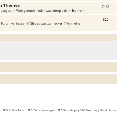
gen Themen
7478
lustiges im Web gefunden oder was offtopic dann hier rein!
826
 Forum verbessern? Gibt es was zu meckern? Fehlt eine
|
SEO Online Tools
|
SEO Dienstleistungen
|
SEO Workshops
|
SEO Beratung
|
Backlinks kau