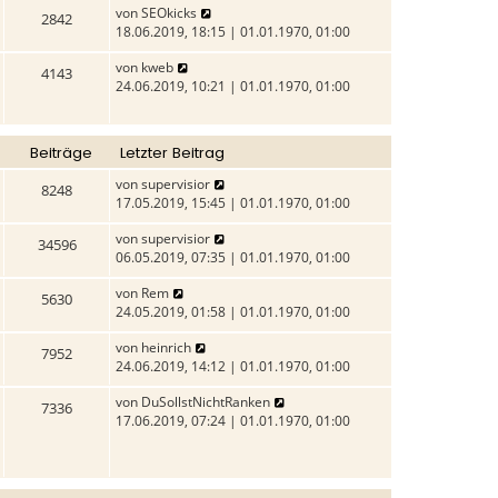
N
von
SEOkicks
r
e
e
2842
e
18.06.2019, 18:15 | 01.01.1970, 01:00
a
s
r
u
g
t
B
N
von
kweb
e
e
4143
e
e
24.06.2019, 10:21 | 01.01.1970, 01:00
s
r
i
u
t
B
t
e
e
e
r
s
r
i
a
Beiträge
Letzter Beitrag
t
B
t
g
e
e
N
von
supervisior
r
8248
r
i
e
17.05.2019, 15:45 | 01.01.1970, 01:00
a
B
t
u
g
e
N
von
supervisior
r
e
34596
i
e
06.05.2019, 07:35 | 01.01.1970, 01:00
a
s
t
u
g
t
N
von
Rem
r
e
e
5630
e
24.05.2019, 01:58 | 01.01.1970, 01:00
a
s
r
u
g
t
B
N
von
heinrich
e
e
7952
e
e
24.06.2019, 14:12 | 01.01.1970, 01:00
s
r
i
u
t
B
t
N
von
DuSollstNichtRanken
e
e
7336
e
r
e
17.06.2019, 07:24 | 01.01.1970, 01:00
s
r
i
a
u
t
B
t
g
e
e
e
r
s
r
i
a
t
B