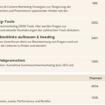
988
n & Content-Marketing Strategien zur Steigerung der
werben und Präsentieren spannender Inhalte nah der
ng-Tools
2092
inenmarketing (SEM) Tools. Hier werden Fragen zur
 und aktuelle Veränderungen der zahlreichen Tools diskutiert.
 Backlinks aufbauen & Seeding
3401
ses Unterforum dient zur Beantwortung von Fragen rund um
 die Linkerati zu finden und wecken!
Webpromotion
1695
tion. Ausnahme Suchmaschinenmarketing bzw. SEO und
Themen
4054
1636
ionen, Leads, Performance und Rendite.