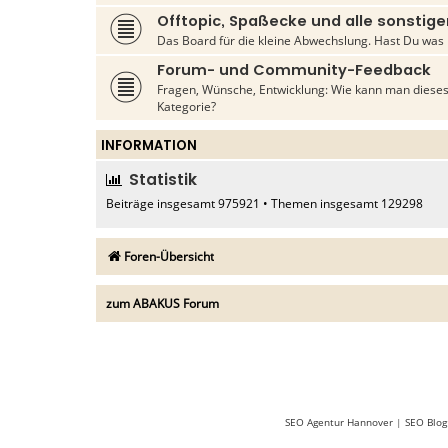
Offtopic, Spaßecke und alle sonsti
Das Board für die kleine Abwechslung. Hast Du was 
Forum- und Community-Feedback
Fragen, Wünsche, Entwicklung: Wie kann man dieses
Kategorie?
INFORMATION
Statistik
Beiträge insgesamt
975921
• Themen insgesamt
129298
Foren-Übersicht
zum ABAKUS Forum
SEO Agentur Hannover
|
SEO Blog