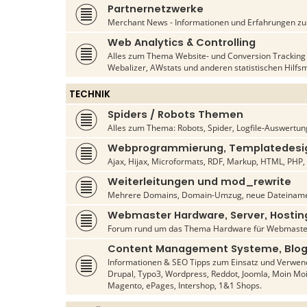
Partnernetzwerke
Merchant News - Informationen und Erfahrungen zu d
Web Analytics & Controlling
Alles zum Thema Website- und Conversion Tracking s
Webalizer, AWstats und anderen statistischen Hilfsm
TECHNIK
Spiders / Robots Themen
Alles zum Thema: Robots, Spider, Logfile-Auswertun
Webprogrammierung, Templatedesig
Ajax, Hijax, Microformats, RDF, Markup, HTML, PHP, C
Weiterleitungen und mod_rewrite
Mehrere Domains, Domain-Umzug, neue Dateiname
Webmaster Hardware, Server, Hostin
Forum rund um das Thema Hardware für Webmaste
Content Management Systeme, Blog
Informationen & SEO Tipps zum Einsatz und Verwen
Drupal, Typo3, Wordpress, Reddot, Joomla, Moin Mo
Magento, ePages, Intershop, 1&1 Shops.