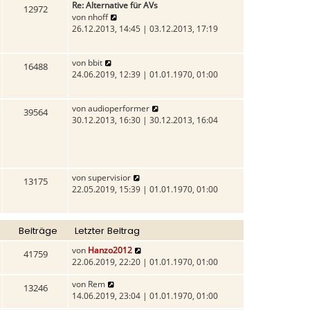
Re: Alternative für AVs
t
i
a
12972
N
von
nhoff
e
t
g
e
26.12.2013, 14:45 | 03.12.2013, 17:19
r
r
u
B
a
e
e
g
N
von
bbit
s
i
16488
e
24.06.2019, 12:39 | 01.01.1970, 01:00
t
t
u
e
r
e
r
a
N
von
audioperformer
s
B
g
39564
e
30.12.2013, 16:30 | 30.12.2013, 16:04
t
e
u
e
i
e
r
t
s
B
r
t
e
a
N
von
supervisior
e
i
13175
g
e
22.05.2019, 15:39 | 01.01.1970, 01:00
r
t
u
B
r
e
e
a
s
i
g
Beiträge
Letzter Beitrag
t
t
e
r
N
von
Hanzo2012
41759
r
a
e
22.06.2019, 22:20 | 01.01.1970, 01:00
B
g
u
e
N
von
Rem
e
13246
i
e
14.06.2019, 23:04 | 01.01.1970, 01:00
s
t
u
t