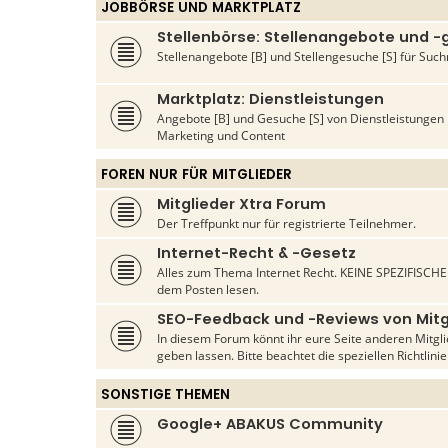
JOBBÖRSE UND MARKTPLATZ
Stellenbörse: Stellenangebote und 
Stellenangebote [B] und Stellengesuche [S] für S
Marktplatz: Dienstleistungen
Angebote [B] und Gesuche [S] von Dienstleistunge
Marketing und Content
FOREN NUR FÜR MITGLIEDER
Mitglieder Xtra Forum
Der Treffpunkt nur für registrierte Teilnehmer.
Internet-Recht & -Gesetz
Alles zum Thema Internet Recht. KEINE SPEZIFISCHEN
dem Posten lesen.
SEO-Feedback und -Reviews von Mitg
In diesem Forum könnt ihr eure Seite anderen Mitg
geben lassen. Bitte beachtet die speziellen Richtlini
SONSTIGE THEMEN
Google+ ABAKUS Community