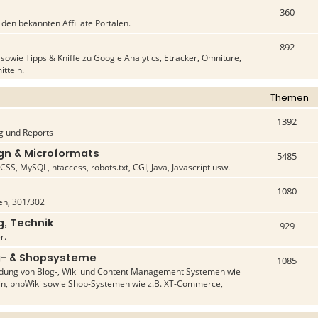
360
en bekannten Affiliate Portalen.
892
owie Tipps & Kniffe zu Google Analytics, Etracker, Omniture,
itteln.
Themen
1392
g und Reports
n & Microformats
5485
SS, MySQL, htaccess, robots.txt, CGI, Java, Javascript usw.
1080
n, 301/302
g, Technik
929
r.
- & Shopsysteme
1085
dung von Blog-, Wiki und Content Management Systemen wie
in, phpWiki sowie Shop-Systemen wie z.B. XT-Commerce,