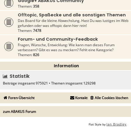
Google+ ABAKUS Community
Themen:
358
Offtopic, Spaßecke und alle sonstigen Themen
Das Board für die kleine Abwechslung. Hast Du was lustiges im Web
gefunden oder was offtopic dann hier rein!
Themen:
7478
Forum- und Community-Feedback
Fragen, Wünsche, Entwicklung: Wie kann man dieses Forum
verbessern? Gibt es was zu meckern? Fehlt eine Kategorie?
Themen:
826
Information
Statistik
Beiträge insgesamt
975921
• Themen insgesamt
129298
Foren-Übersicht
Kontakt
Alle Cookies löschen
zum ABAKUS Forum
Ian Bradley
Flat Style by