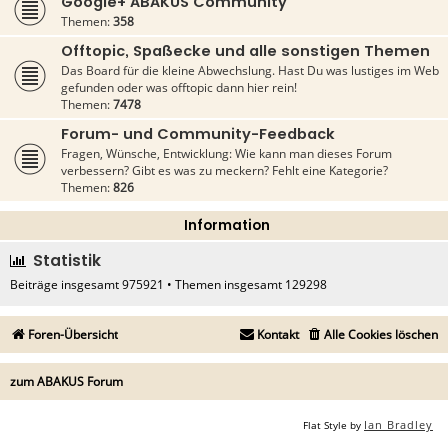
Google+ ABAKUS Community
Themen:
358
Offtopic, Spaßecke und alle sonstigen Themen
Das Board für die kleine Abwechslung. Hast Du was lustiges im Web
gefunden oder was offtopic dann hier rein!
Themen:
7478
Forum- und Community-Feedback
Fragen, Wünsche, Entwicklung: Wie kann man dieses Forum
verbessern? Gibt es was zu meckern? Fehlt eine Kategorie?
Themen:
826
Information
Statistik
Beiträge insgesamt
975921
• Themen insgesamt
129298
Foren-Übersicht
Kontakt
Alle Cookies löschen
zum ABAKUS Forum
Ian Bradley
Flat Style by