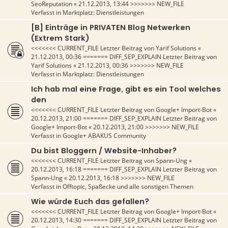
SeoReputation
«
21.12.2013, 13:44
>>>>>>> NEW_FILE
Verfasst in
Marktplatz: Dienstleistungen
[B] Einträge in PRIVATEN Blog Netwerken
(Extrem Stark)
<<<<<<< CURRENT_FILE Letzter Beitrag von
Yarif Solutions
«
21.12.2013, 00:36
======= DIFF_SEP_EXPLAIN Letzter Beitrag von
Yarif Solutions
«
21.12.2013, 00:36
>>>>>>> NEW_FILE
Verfasst in
Marktplatz: Dienstleistungen
Ich hab mal eine Frage, gibt es ein Tool welches
den
<<<<<<< CURRENT_FILE Letzter Beitrag von
Google+ Import-Bot
«
20.12.2013, 21:00
======= DIFF_SEP_EXPLAIN Letzter Beitrag von
Google+ Import-Bot
«
20.12.2013, 21:00
>>>>>>> NEW_FILE
Verfasst in
Google+ ABAKUS Community
Du bist Bloggern / Website-Inhaber?
<<<<<<< CURRENT_FILE Letzter Beitrag von
Spann-Ung
«
20.12.2013, 16:18
======= DIFF_SEP_EXPLAIN Letzter Beitrag von
Spann-Ung
«
20.12.2013, 16:18
>>>>>>> NEW_FILE
Verfasst in
Offtopic, Spaßecke und alle sonstigen Themen
Wie würde Euch das gefallen?
<<<<<<< CURRENT_FILE Letzter Beitrag von
Google+ Import-Bot
«
20.12.2013, 14:30
======= DIFF_SEP_EXPLAIN Letzter Beitrag von