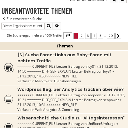
Unbeantwortete Themen
Zur erweiterten Suche
Suche
Erweiterte Suche
Seite
1
von
20
Die Suche ergab mehr als 1000 Treffer
1
2
3
4
5
…
20
Näch
Themen
[S] Suche Foren-Links aus Baby-Foren mit
echtem Traffic
<<<<<<< CURRENT_FILE Letzter Beitrag von
Joy81
«
31.12.2013,
14:50
======= DIFF_SEP_EXPLAIN Letzter Beitrag von
Joy81
«
31.12.2013, 14:50
>>>>>>> NEW_FILE
Verfasst in
Marktplatz: Dienstleistungen
Wordpress Reg. per Analytics tracken aber wie?
<<<<<<< CURRENT_FILE Letzter Beitrag von
seopower
«
31.12.2013,
10:31
======= DIFF_SEP_EXPLAIN Letzter Beitrag von
seopower
«
31.12.2013, 10:31
>>>>>>> NEW_FILE
Verfasst in
Web Analytics & Controlling
Wissenschaftliche Studie zu „Alltagsinteressen“
<<<<<<< CURRENT_FILE Letzter Beitrag von
UniBonnUmfrage
«