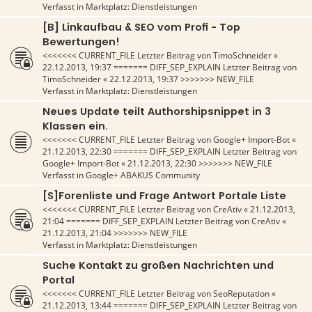
Verfasst in
Marktplatz: Dienstleistungen
[B] Linkaufbau & SEO vom Profi - Top
Bewertungen!
<<<<<<< CURRENT_FILE Letzter Beitrag von
TimoSchneider
«
22.12.2013, 19:37
======= DIFF_SEP_EXPLAIN Letzter Beitrag von
TimoSchneider
«
22.12.2013, 19:37
>>>>>>> NEW_FILE
Verfasst in
Marktplatz: Dienstleistungen
Neues Update teilt Authorshipsnippet in 3
Klassen ein.
<<<<<<< CURRENT_FILE Letzter Beitrag von
Google+ Import-Bot
«
21.12.2013, 22:30
======= DIFF_SEP_EXPLAIN Letzter Beitrag von
Google+ Import-Bot
«
21.12.2013, 22:30
>>>>>>> NEW_FILE
Verfasst in
Google+ ABAKUS Community
[S]Forenliste und Frage Antwort Portale Liste
<<<<<<< CURRENT_FILE Letzter Beitrag von
CreAtiv
«
21.12.2013,
21:04
======= DIFF_SEP_EXPLAIN Letzter Beitrag von
CreAtiv
«
21.12.2013, 21:04
>>>>>>> NEW_FILE
Verfasst in
Marktplatz: Dienstleistungen
Suche Kontakt zu großen Nachrichten und
Portal
<<<<<<< CURRENT_FILE Letzter Beitrag von
SeoReputation
«
21.12.2013, 13:44
======= DIFF_SEP_EXPLAIN Letzter Beitrag von