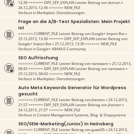
12:36
======= DIFF_SEP_EXPLAIN Letzter Beitrag von
duncan
«
26.12.2013, 12:36
>>>>>>> NEW_FILE
Verfasst in
Marktplatz: Dienstleistungen
Frage an die A/B-Test Spezialisten: Mein Projekt
ist
<<<<<<< CURRENT_FILE Letzter Beitrag von
Google+ Import-Bot
«
25.12.2013, 13:30
======= DIFF_SEP_EXPLAIN Letzter Beitrag von
Google+ Import-Bot
«
25.12.2013, 13:30
>>>>>>> NEW_FILE
Verfasst in
Google+ ABAKUS Community
SEO Auffrischung
<<<<<<< CURRENT_FILE Letzter Beitrag von
nanoware
«
25.12.2013,
08:43
======= DIFF_SEP_EXPLAIN Letzter Beitrag von
nanoware
«
25.12.2013, 08:43
>>>>>>> NEW_FILE
Verfasst in
Marktplatz: Dienstleistungen
Auto Meta Keywords Generator für Wordpress
gesucht
<<<<<<< CURRENT_FILE Letzter Beitrag von
jhansen
«
24.12.2013,
21:57
======= DIFF_SEP_EXPLAIN Letzter Beitrag von
jhansen
«
24.12.2013, 21:57
>>>>>>> NEW_FILE
Verfasst in
Content Management Systeme, Blog- & Shopsysteme
SEO/SEM-Marketing(Junior) in Heinsberg
<<<<<<< CURRENT_FILE Letzter Beitrag von
guwe05
«
24.12.2013,