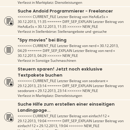
Verfasst in
Marktplatz: Dienstleistungen
Suche Andoid Programmierer - Freelancer
<<<<<<< CURRENT_FILE Letzter Beitrag von
HeAdLeSs
«
30.12.2013, 11:35
======= DIFF_SEP_EXPLAIN Letzter Beitrag von
HeAdLeSs
«
30.12.2013, 11:35
>>>>>>> NEW_FILE
Verfasst in
Stellenbörse: Stellenangebote und -gesuche
"Spy movies" bei Bing
<<<<<<< CURRENT_FILE Letzter Beitrag von
nerd
«
30.12.2013,
04:29
======= DIFF_SEP_EXPLAIN Letzter Beitrag von
nerd
«
30.12.2013, 04:29
>>>>>>> NEW_FILE
Verfasst in
Sonstige Suchmaschinen
Steuern sparen! Jetzt noch exklusive
Textpakete buchen
<<<<<<< CURRENT_FILE Letzter Beitrag von
seodorant
«
29.12.2013, 23:14
======= DIFF_SEP_EXPLAIN Letzter Beitrag von
seodorant
«
29.12.2013, 23:14
>>>>>>> NEW_FILE
Verfasst in
Marktplatz: Dienstleistungen
Suche Hilfe zum erstellen einer einseitigen
Landingpage...
<<<<<<< CURRENT_FILE Letzter Beitrag von
einfach112
«
29.12.2013, 19:04
======= DIFF_SEP_EXPLAIN Letzter Beitrag von
einfach112
«
29.12.2013, 19:04
>>>>>>> NEW_FILE