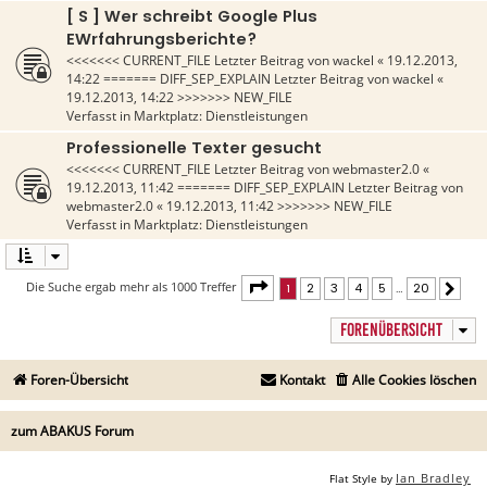
[ S ] Wer schreibt Google Plus
EWrfahrungsberichte?
<<<<<<< CURRENT_FILE Letzter Beitrag von
wackel
«
19.12.2013,
14:22
======= DIFF_SEP_EXPLAIN Letzter Beitrag von
wackel
«
19.12.2013, 14:22
>>>>>>> NEW_FILE
Verfasst in
Marktplatz: Dienstleistungen
Professionelle Texter gesucht
<<<<<<< CURRENT_FILE Letzter Beitrag von
webmaster2.0
«
19.12.2013, 11:42
======= DIFF_SEP_EXPLAIN Letzter Beitrag von
webmaster2.0
«
19.12.2013, 11:42
>>>>>>> NEW_FILE
Verfasst in
Marktplatz: Dienstleistungen
Seite
1
von
20
Die Suche ergab mehr als 1000 Treffer
1
2
3
4
5
…
20
Näch
FORENÜBERSICHT
Foren-Übersicht
Kontakt
Alle Cookies löschen
zum ABAKUS Forum
Ian Bradley
Flat Style by