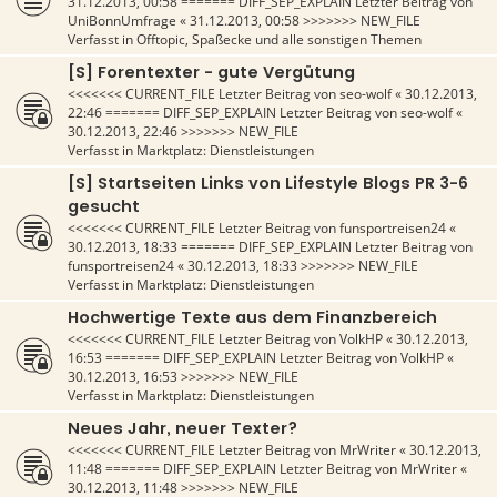
31.12.2013, 00:58
======= DIFF_SEP_EXPLAIN Letzter Beitrag von
UniBonnUmfrage
«
31.12.2013, 00:58
>>>>>>> NEW_FILE
Verfasst in
Offtopic, Spaßecke und alle sonstigen Themen
[S] Forentexter - gute Vergütung
<<<<<<< CURRENT_FILE Letzter Beitrag von
seo-wolf
«
30.12.2013,
22:46
======= DIFF_SEP_EXPLAIN Letzter Beitrag von
seo-wolf
«
30.12.2013, 22:46
>>>>>>> NEW_FILE
Verfasst in
Marktplatz: Dienstleistungen
[S] Startseiten Links von Lifestyle Blogs PR 3-6
gesucht
<<<<<<< CURRENT_FILE Letzter Beitrag von
funsportreisen24
«
30.12.2013, 18:33
======= DIFF_SEP_EXPLAIN Letzter Beitrag von
funsportreisen24
«
30.12.2013, 18:33
>>>>>>> NEW_FILE
Verfasst in
Marktplatz: Dienstleistungen
Hochwertige Texte aus dem Finanzbereich
<<<<<<< CURRENT_FILE Letzter Beitrag von
VolkHP
«
30.12.2013,
16:53
======= DIFF_SEP_EXPLAIN Letzter Beitrag von
VolkHP
«
30.12.2013, 16:53
>>>>>>> NEW_FILE
Verfasst in
Marktplatz: Dienstleistungen
Neues Jahr, neuer Texter?
<<<<<<< CURRENT_FILE Letzter Beitrag von
MrWriter
«
30.12.2013,
11:48
======= DIFF_SEP_EXPLAIN Letzter Beitrag von
MrWriter
«
30.12.2013, 11:48
>>>>>>> NEW_FILE