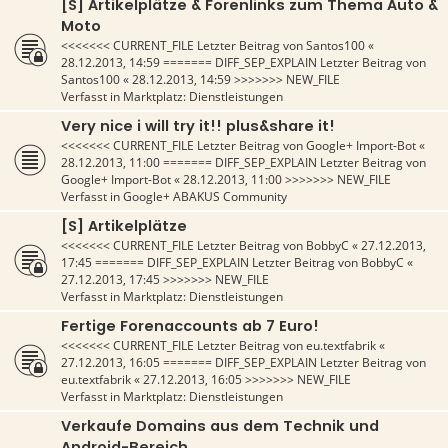
[S] Artikelplätze & Forenlinks zum Thema Auto &
Moto
<<<<<<< CURRENT_FILE Letzter Beitrag von
Santos100
«
28.12.2013, 14:59
======= DIFF_SEP_EXPLAIN Letzter Beitrag von
Santos100
«
28.12.2013, 14:59
>>>>>>> NEW_FILE
Verfasst in
Marktplatz: Dienstleistungen
Very nice i will try it!! plus&share it!
<<<<<<< CURRENT_FILE Letzter Beitrag von
Google+ Import-Bot
«
28.12.2013, 11:00
======= DIFF_SEP_EXPLAIN Letzter Beitrag von
Google+ Import-Bot
«
28.12.2013, 11:00
>>>>>>> NEW_FILE
Verfasst in
Google+ ABAKUS Community
[S] Artikelplätze
<<<<<<< CURRENT_FILE Letzter Beitrag von
BobbyC
«
27.12.2013,
17:45
======= DIFF_SEP_EXPLAIN Letzter Beitrag von
BobbyC
«
27.12.2013, 17:45
>>>>>>> NEW_FILE
Verfasst in
Marktplatz: Dienstleistungen
Fertige Forenaccounts ab 7 Euro!
<<<<<<< CURRENT_FILE Letzter Beitrag von
eu.textfabrik
«
27.12.2013, 16:05
======= DIFF_SEP_EXPLAIN Letzter Beitrag von
eu.textfabrik
«
27.12.2013, 16:05
>>>>>>> NEW_FILE
Verfasst in
Marktplatz: Dienstleistungen
Verkaufe Domains aus dem Technik und
Android-Bereich