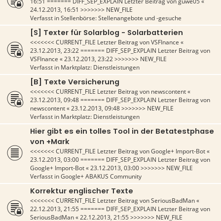
16:51
======= DIFF_SEP_EXPLAIN Letzter Beitrag von
guwe05
«
24.12.2013, 16:51
>>>>>>> NEW_FILE
Verfasst in
Stellenbörse: Stellenangebote und -gesuche
[S] Texter für Solarblog - Solarbatterien
<<<<<<< CURRENT_FILE Letzter Beitrag von
VSFInance
«
23.12.2013, 23:22
======= DIFF_SEP_EXPLAIN Letzter Beitrag von
VSFInance
«
23.12.2013, 23:22
>>>>>>> NEW_FILE
Verfasst in
Marktplatz: Dienstleistungen
[B] Texte Versicherung
<<<<<<< CURRENT_FILE Letzter Beitrag von
newscontent
«
23.12.2013, 09:48
======= DIFF_SEP_EXPLAIN Letzter Beitrag von
newscontent
«
23.12.2013, 09:48
>>>>>>> NEW_FILE
Verfasst in
Marktplatz: Dienstleistungen
Hier gibt es ein tolles Tool in der Betatestphase
von +Mark
<<<<<<< CURRENT_FILE Letzter Beitrag von
Google+ Import-Bot
«
23.12.2013, 03:00
======= DIFF_SEP_EXPLAIN Letzter Beitrag von
Google+ Import-Bot
«
23.12.2013, 03:00
>>>>>>> NEW_FILE
Verfasst in
Google+ ABAKUS Community
Korrektur englischer Texte
<<<<<<< CURRENT_FILE Letzter Beitrag von
SeriousBadMan
«
22.12.2013, 21:55
======= DIFF_SEP_EXPLAIN Letzter Beitrag von
SeriousBadMan
«
22.12.2013, 21:55
>>>>>>> NEW_FILE