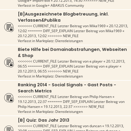
Google+ Import-Bot
«
20.12.2013, 14:30
>>>>>>> NEW_FILE
Verfasst in
Google+ ABAKUS Community
[B]Ausgezeichnete Blogbetreuung, inkl.
Verfassen&Publika
<<<<<<< CURRENT_FILE Letzter Beitrag von
Mika1969
«
20.12.2013,
12:02
======= DIFF_SEP_EXPLAIN Letzter Beitrag von
Mika1969
«
20.12.2013, 12:02
>>>>>>> NEW_FILE
Verfasst in
Marktplatz: Dienstleistungen
Biete Hilfe bei Domainabstrafungen, Webseiten
& Shop
<<<<<<< CURRENT_FILE Letzter Beitrag von
e.player
«
20.12.2013,
06:55
======= DIFF_SEP_EXPLAIN Letzter Beitrag von
e.player
«
20.12.2013, 06:55
>>>>>>> NEW_FILE
Verfasst in
Marktplatz: Dienstleistungen
Ranking 2014 - Social Signals - Gast Posts -
Search Metrics
<<<<<<< CURRENT_FILE Letzter Beitrag von
Philip Hansen
«
19.12.2013, 22:37
======= DIFF_SEP_EXPLAIN Letzter Beitrag von
Philip Hansen
«
19.12.2013, 22:37
>>>>>>> NEW_FILE
Verfasst in
Marktplatz: Dienstleistungen
[B] Quiz: Das Jahr 2013
<<<<<<< CURRENT_FILE Letzter Beitrag von
duncan
«
19.12.2013,
20:08
======= DIFF_SEP_EXPLAIN Letzter Beitrag von
duncan
«