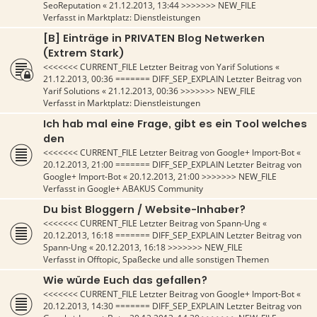
SeoReputation
«
21.12.2013, 13:44
>>>>>>> NEW_FILE
Verfasst in
Marktplatz: Dienstleistungen
[B] Einträge in PRIVATEN Blog Netwerken
(Extrem Stark)
<<<<<<< CURRENT_FILE Letzter Beitrag von
Yarif Solutions
«
21.12.2013, 00:36
======= DIFF_SEP_EXPLAIN Letzter Beitrag von
Yarif Solutions
«
21.12.2013, 00:36
>>>>>>> NEW_FILE
Verfasst in
Marktplatz: Dienstleistungen
Ich hab mal eine Frage, gibt es ein Tool welches
den
<<<<<<< CURRENT_FILE Letzter Beitrag von
Google+ Import-Bot
«
20.12.2013, 21:00
======= DIFF_SEP_EXPLAIN Letzter Beitrag von
Google+ Import-Bot
«
20.12.2013, 21:00
>>>>>>> NEW_FILE
Verfasst in
Google+ ABAKUS Community
Du bist Bloggern / Website-Inhaber?
<<<<<<< CURRENT_FILE Letzter Beitrag von
Spann-Ung
«
20.12.2013, 16:18
======= DIFF_SEP_EXPLAIN Letzter Beitrag von
Spann-Ung
«
20.12.2013, 16:18
>>>>>>> NEW_FILE
Verfasst in
Offtopic, Spaßecke und alle sonstigen Themen
Wie würde Euch das gefallen?
<<<<<<< CURRENT_FILE Letzter Beitrag von
Google+ Import-Bot
«
20.12.2013, 14:30
======= DIFF_SEP_EXPLAIN Letzter Beitrag von