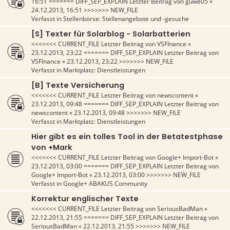
16:51
======= DIFF_SEP_EXPLAIN Letzter Beitrag von
guwe05
«
24.12.2013, 16:51
>>>>>>> NEW_FILE
Verfasst in
Stellenbörse: Stellenangebote und -gesuche
[S] Texter für Solarblog - Solarbatterien
<<<<<<< CURRENT_FILE Letzter Beitrag von
VSFInance
«
23.12.2013, 23:22
======= DIFF_SEP_EXPLAIN Letzter Beitrag von
VSFInance
«
23.12.2013, 23:22
>>>>>>> NEW_FILE
Verfasst in
Marktplatz: Dienstleistungen
[B] Texte Versicherung
<<<<<<< CURRENT_FILE Letzter Beitrag von
newscontent
«
23.12.2013, 09:48
======= DIFF_SEP_EXPLAIN Letzter Beitrag von
newscontent
«
23.12.2013, 09:48
>>>>>>> NEW_FILE
Verfasst in
Marktplatz: Dienstleistungen
Hier gibt es ein tolles Tool in der Betatestphase
von +Mark
<<<<<<< CURRENT_FILE Letzter Beitrag von
Google+ Import-Bot
«
23.12.2013, 03:00
======= DIFF_SEP_EXPLAIN Letzter Beitrag von
Google+ Import-Bot
«
23.12.2013, 03:00
>>>>>>> NEW_FILE
Verfasst in
Google+ ABAKUS Community
Korrektur englischer Texte
<<<<<<< CURRENT_FILE Letzter Beitrag von
SeriousBadMan
«
22.12.2013, 21:55
======= DIFF_SEP_EXPLAIN Letzter Beitrag von
SeriousBadMan
«
22.12.2013, 21:55
>>>>>>> NEW_FILE