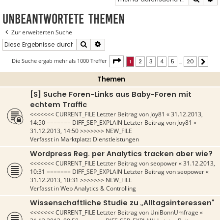
Unbeantwortete Themen
Zur erweiterten Suche
Suche
Erweiterte Suche
Seite
1
von
20
Die Suche ergab mehr als 1000 Treffer
1
2
3
4
5
…
20
Näch
Themen
[S] Suche Foren-Links aus Baby-Foren mit
echtem Traffic
<<<<<<< CURRENT_FILE Letzter Beitrag von
Joy81
«
31.12.2013,
14:50
======= DIFF_SEP_EXPLAIN Letzter Beitrag von
Joy81
«
31.12.2013, 14:50
>>>>>>> NEW_FILE
Verfasst in
Marktplatz: Dienstleistungen
Wordpress Reg. per Analytics tracken aber wie?
<<<<<<< CURRENT_FILE Letzter Beitrag von
seopower
«
31.12.2013,
10:31
======= DIFF_SEP_EXPLAIN Letzter Beitrag von
seopower
«
31.12.2013, 10:31
>>>>>>> NEW_FILE
Verfasst in
Web Analytics & Controlling
Wissenschaftliche Studie zu „Alltagsinteressen“
<<<<<<< CURRENT_FILE Letzter Beitrag von
UniBonnUmfrage
«