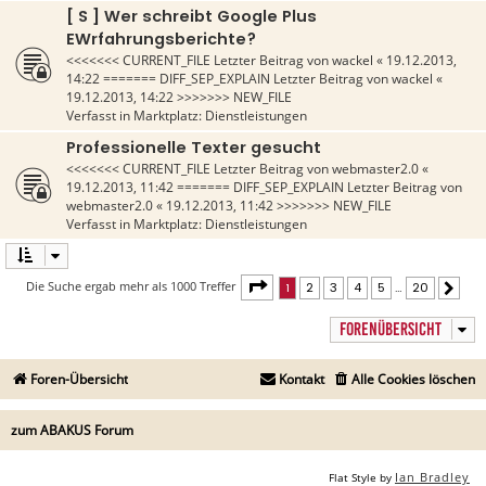
[ S ] Wer schreibt Google Plus
EWrfahrungsberichte?
<<<<<<< CURRENT_FILE Letzter Beitrag von
wackel
«
19.12.2013,
14:22
======= DIFF_SEP_EXPLAIN Letzter Beitrag von
wackel
«
19.12.2013, 14:22
>>>>>>> NEW_FILE
Verfasst in
Marktplatz: Dienstleistungen
Professionelle Texter gesucht
<<<<<<< CURRENT_FILE Letzter Beitrag von
webmaster2.0
«
19.12.2013, 11:42
======= DIFF_SEP_EXPLAIN Letzter Beitrag von
webmaster2.0
«
19.12.2013, 11:42
>>>>>>> NEW_FILE
Verfasst in
Marktplatz: Dienstleistungen
Seite
1
von
20
Die Suche ergab mehr als 1000 Treffer
1
2
3
4
5
…
20
Näch
FORENÜBERSICHT
Foren-Übersicht
Kontakt
Alle Cookies löschen
zum ABAKUS Forum
Ian Bradley
Flat Style by