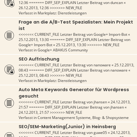
12:36
======= DIFF_SEP_EXPLAIN Letzter Beitrag von
duncan
«
26.12.2013, 12:36
>>>>>>> NEW_FILE
Verfasst in
Marktplatz: Dienstleistungen
Frage an die A/B-Test Spezialisten: Mein Projekt
ist
<<<<<<< CURRENT_FILE Letzter Beitrag von
Google+ Import-Bot
«
25.12.2013, 13:30
======= DIFF_SEP_EXPLAIN Letzter Beitrag von
Google+ Import-Bot
«
25.12.2013, 13:30
>>>>>>> NEW_FILE
Verfasst in
Google+ ABAKUS Community
SEO Auffrischung
<<<<<<< CURRENT_FILE Letzter Beitrag von
nanoware
«
25.12.2013,
08:43
======= DIFF_SEP_EXPLAIN Letzter Beitrag von
nanoware
«
25.12.2013, 08:43
>>>>>>> NEW_FILE
Verfasst in
Marktplatz: Dienstleistungen
Auto Meta Keywords Generator für Wordpress
gesucht
<<<<<<< CURRENT_FILE Letzter Beitrag von
jhansen
«
24.12.2013,
21:57
======= DIFF_SEP_EXPLAIN Letzter Beitrag von
jhansen
«
24.12.2013, 21:57
>>>>>>> NEW_FILE
Verfasst in
Content Management Systeme, Blog- & Shopsysteme
SEO/SEM-Marketing(Junior) in Heinsberg
<<<<<<< CURRENT_FILE Letzter Beitrag von
guwe05
«
24.12.2013,