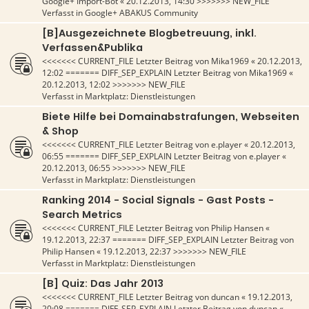
Google+ Import-Bot
«
20.12.2013, 14:30
>>>>>>> NEW_FILE
Verfasst in
Google+ ABAKUS Community
[B]Ausgezeichnete Blogbetreuung, inkl.
Verfassen&Publika
<<<<<<< CURRENT_FILE Letzter Beitrag von
Mika1969
«
20.12.2013,
12:02
======= DIFF_SEP_EXPLAIN Letzter Beitrag von
Mika1969
«
20.12.2013, 12:02
>>>>>>> NEW_FILE
Verfasst in
Marktplatz: Dienstleistungen
Biete Hilfe bei Domainabstrafungen, Webseiten
& Shop
<<<<<<< CURRENT_FILE Letzter Beitrag von
e.player
«
20.12.2013,
06:55
======= DIFF_SEP_EXPLAIN Letzter Beitrag von
e.player
«
20.12.2013, 06:55
>>>>>>> NEW_FILE
Verfasst in
Marktplatz: Dienstleistungen
Ranking 2014 - Social Signals - Gast Posts -
Search Metrics
<<<<<<< CURRENT_FILE Letzter Beitrag von
Philip Hansen
«
19.12.2013, 22:37
======= DIFF_SEP_EXPLAIN Letzter Beitrag von
Philip Hansen
«
19.12.2013, 22:37
>>>>>>> NEW_FILE
Verfasst in
Marktplatz: Dienstleistungen
[B] Quiz: Das Jahr 2013
<<<<<<< CURRENT_FILE Letzter Beitrag von
duncan
«
19.12.2013,
20:08
======= DIFF_SEP_EXPLAIN Letzter Beitrag von
duncan
«