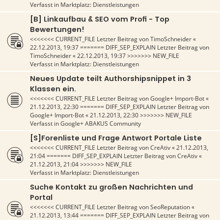
Verfasst in
Marktplatz: Dienstleistungen
[B] Linkaufbau & SEO vom Profi - Top
Bewertungen!
<<<<<<< CURRENT_FILE Letzter Beitrag von
TimoSchneider
«
22.12.2013, 19:37
======= DIFF_SEP_EXPLAIN Letzter Beitrag von
TimoSchneider
«
22.12.2013, 19:37
>>>>>>> NEW_FILE
Verfasst in
Marktplatz: Dienstleistungen
Neues Update teilt Authorshipsnippet in 3
Klassen ein.
<<<<<<< CURRENT_FILE Letzter Beitrag von
Google+ Import-Bot
«
21.12.2013, 22:30
======= DIFF_SEP_EXPLAIN Letzter Beitrag von
Google+ Import-Bot
«
21.12.2013, 22:30
>>>>>>> NEW_FILE
Verfasst in
Google+ ABAKUS Community
[S]Forenliste und Frage Antwort Portale Liste
<<<<<<< CURRENT_FILE Letzter Beitrag von
CreAtiv
«
21.12.2013,
21:04
======= DIFF_SEP_EXPLAIN Letzter Beitrag von
CreAtiv
«
21.12.2013, 21:04
>>>>>>> NEW_FILE
Verfasst in
Marktplatz: Dienstleistungen
Suche Kontakt zu großen Nachrichten und
Portal
<<<<<<< CURRENT_FILE Letzter Beitrag von
SeoReputation
«
21.12.2013, 13:44
======= DIFF_SEP_EXPLAIN Letzter Beitrag von