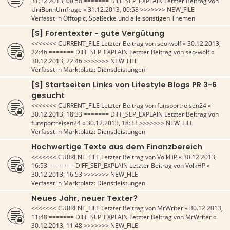
31.12.2013, 00:58
======= DIFF_SEP_EXPLAIN Letzter Beitrag von
UniBonnUmfrage
«
31.12.2013, 00:58
>>>>>>> NEW_FILE
Verfasst in
Offtopic, Spaßecke und alle sonstigen Themen
[S] Forentexter - gute Vergütung
<<<<<<< CURRENT_FILE Letzter Beitrag von
seo-wolf
«
30.12.2013,
22:46
======= DIFF_SEP_EXPLAIN Letzter Beitrag von
seo-wolf
«
30.12.2013, 22:46
>>>>>>> NEW_FILE
Verfasst in
Marktplatz: Dienstleistungen
[S] Startseiten Links von Lifestyle Blogs PR 3-6
gesucht
<<<<<<< CURRENT_FILE Letzter Beitrag von
funsportreisen24
«
30.12.2013, 18:33
======= DIFF_SEP_EXPLAIN Letzter Beitrag von
funsportreisen24
«
30.12.2013, 18:33
>>>>>>> NEW_FILE
Verfasst in
Marktplatz: Dienstleistungen
Hochwertige Texte aus dem Finanzbereich
<<<<<<< CURRENT_FILE Letzter Beitrag von
VolkHP
«
30.12.2013,
16:53
======= DIFF_SEP_EXPLAIN Letzter Beitrag von
VolkHP
«
30.12.2013, 16:53
>>>>>>> NEW_FILE
Verfasst in
Marktplatz: Dienstleistungen
Neues Jahr, neuer Texter?
<<<<<<< CURRENT_FILE Letzter Beitrag von
MrWriter
«
30.12.2013,
11:48
======= DIFF_SEP_EXPLAIN Letzter Beitrag von
MrWriter
«
30.12.2013, 11:48
>>>>>>> NEW_FILE