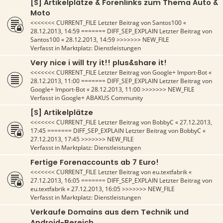
[S] Artikelplätze & Forenlinks zum Thema Auto &
Moto
<<<<<<< CURRENT_FILE Letzter Beitrag von
Santos100
«
28.12.2013, 14:59
======= DIFF_SEP_EXPLAIN Letzter Beitrag von
Santos100
«
28.12.2013, 14:59
>>>>>>> NEW_FILE
Verfasst in
Marktplatz: Dienstleistungen
Very nice i will try it!! plus&share it!
<<<<<<< CURRENT_FILE Letzter Beitrag von
Google+ Import-Bot
«
28.12.2013, 11:00
======= DIFF_SEP_EXPLAIN Letzter Beitrag von
Google+ Import-Bot
«
28.12.2013, 11:00
>>>>>>> NEW_FILE
Verfasst in
Google+ ABAKUS Community
[S] Artikelplätze
<<<<<<< CURRENT_FILE Letzter Beitrag von
BobbyC
«
27.12.2013,
17:45
======= DIFF_SEP_EXPLAIN Letzter Beitrag von
BobbyC
«
27.12.2013, 17:45
>>>>>>> NEW_FILE
Verfasst in
Marktplatz: Dienstleistungen
Fertige Forenaccounts ab 7 Euro!
<<<<<<< CURRENT_FILE Letzter Beitrag von
eu.textfabrik
«
27.12.2013, 16:05
======= DIFF_SEP_EXPLAIN Letzter Beitrag von
eu.textfabrik
«
27.12.2013, 16:05
>>>>>>> NEW_FILE
Verfasst in
Marktplatz: Dienstleistungen
Verkaufe Domains aus dem Technik und
Android-Bereich