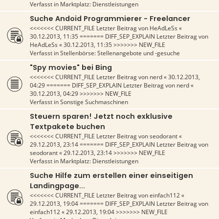
Verfasst in
Marktplatz: Dienstleistungen
Suche Andoid Programmierer - Freelancer
<<<<<<< CURRENT_FILE Letzter Beitrag von
HeAdLeSs
«
30.12.2013, 11:35
======= DIFF_SEP_EXPLAIN Letzter Beitrag von
HeAdLeSs
«
30.12.2013, 11:35
>>>>>>> NEW_FILE
Verfasst in
Stellenbörse: Stellenangebote und -gesuche
"Spy movies" bei Bing
<<<<<<< CURRENT_FILE Letzter Beitrag von
nerd
«
30.12.2013,
04:29
======= DIFF_SEP_EXPLAIN Letzter Beitrag von
nerd
«
30.12.2013, 04:29
>>>>>>> NEW_FILE
Verfasst in
Sonstige Suchmaschinen
Steuern sparen! Jetzt noch exklusive
Textpakete buchen
<<<<<<< CURRENT_FILE Letzter Beitrag von
seodorant
«
29.12.2013, 23:14
======= DIFF_SEP_EXPLAIN Letzter Beitrag von
seodorant
«
29.12.2013, 23:14
>>>>>>> NEW_FILE
Verfasst in
Marktplatz: Dienstleistungen
Suche Hilfe zum erstellen einer einseitigen
Landingpage...
<<<<<<< CURRENT_FILE Letzter Beitrag von
einfach112
«
29.12.2013, 19:04
======= DIFF_SEP_EXPLAIN Letzter Beitrag von
einfach112
«
29.12.2013, 19:04
>>>>>>> NEW_FILE