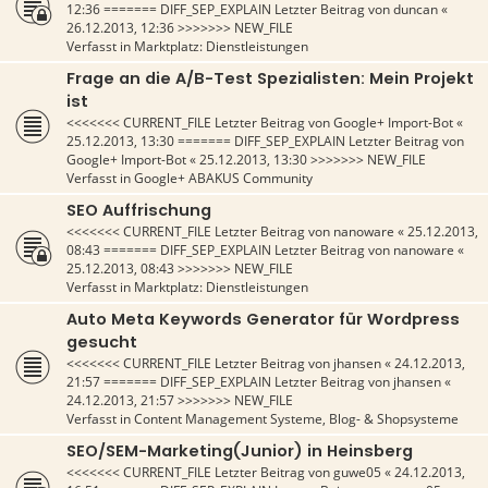
12:36
======= DIFF_SEP_EXPLAIN Letzter Beitrag von
duncan
«
26.12.2013, 12:36
>>>>>>> NEW_FILE
Verfasst in
Marktplatz: Dienstleistungen
Frage an die A/B-Test Spezialisten: Mein Projekt
ist
<<<<<<< CURRENT_FILE Letzter Beitrag von
Google+ Import-Bot
«
25.12.2013, 13:30
======= DIFF_SEP_EXPLAIN Letzter Beitrag von
Google+ Import-Bot
«
25.12.2013, 13:30
>>>>>>> NEW_FILE
Verfasst in
Google+ ABAKUS Community
SEO Auffrischung
<<<<<<< CURRENT_FILE Letzter Beitrag von
nanoware
«
25.12.2013,
08:43
======= DIFF_SEP_EXPLAIN Letzter Beitrag von
nanoware
«
25.12.2013, 08:43
>>>>>>> NEW_FILE
Verfasst in
Marktplatz: Dienstleistungen
Auto Meta Keywords Generator für Wordpress
gesucht
<<<<<<< CURRENT_FILE Letzter Beitrag von
jhansen
«
24.12.2013,
21:57
======= DIFF_SEP_EXPLAIN Letzter Beitrag von
jhansen
«
24.12.2013, 21:57
>>>>>>> NEW_FILE
Verfasst in
Content Management Systeme, Blog- & Shopsysteme
SEO/SEM-Marketing(Junior) in Heinsberg
<<<<<<< CURRENT_FILE Letzter Beitrag von
guwe05
«
24.12.2013,