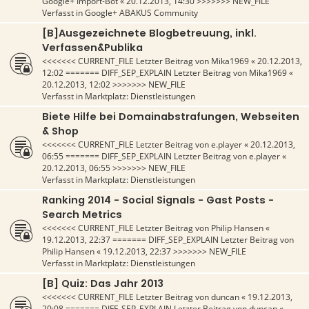
Google+ Import-Bot
«
20.12.2013, 14:30
>>>>>>> NEW_FILE
Verfasst in
Google+ ABAKUS Community
[B]Ausgezeichnete Blogbetreuung, inkl.
Verfassen&Publika
<<<<<<< CURRENT_FILE Letzter Beitrag von
Mika1969
«
20.12.2013,
12:02
======= DIFF_SEP_EXPLAIN Letzter Beitrag von
Mika1969
«
20.12.2013, 12:02
>>>>>>> NEW_FILE
Verfasst in
Marktplatz: Dienstleistungen
Biete Hilfe bei Domainabstrafungen, Webseiten
& Shop
<<<<<<< CURRENT_FILE Letzter Beitrag von
e.player
«
20.12.2013,
06:55
======= DIFF_SEP_EXPLAIN Letzter Beitrag von
e.player
«
20.12.2013, 06:55
>>>>>>> NEW_FILE
Verfasst in
Marktplatz: Dienstleistungen
Ranking 2014 - Social Signals - Gast Posts -
Search Metrics
<<<<<<< CURRENT_FILE Letzter Beitrag von
Philip Hansen
«
19.12.2013, 22:37
======= DIFF_SEP_EXPLAIN Letzter Beitrag von
Philip Hansen
«
19.12.2013, 22:37
>>>>>>> NEW_FILE
Verfasst in
Marktplatz: Dienstleistungen
[B] Quiz: Das Jahr 2013
<<<<<<< CURRENT_FILE Letzter Beitrag von
duncan
«
19.12.2013,
20:08
======= DIFF_SEP_EXPLAIN Letzter Beitrag von
duncan
«