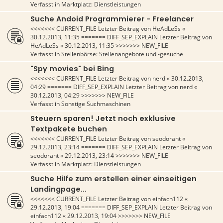
Verfasst in
Marktplatz: Dienstleistungen
Suche Andoid Programmierer - Freelancer
<<<<<<< CURRENT_FILE Letzter Beitrag von
HeAdLeSs
«
30.12.2013, 11:35
======= DIFF_SEP_EXPLAIN Letzter Beitrag von
HeAdLeSs
«
30.12.2013, 11:35
>>>>>>> NEW_FILE
Verfasst in
Stellenbörse: Stellenangebote und -gesuche
"Spy movies" bei Bing
<<<<<<< CURRENT_FILE Letzter Beitrag von
nerd
«
30.12.2013,
04:29
======= DIFF_SEP_EXPLAIN Letzter Beitrag von
nerd
«
30.12.2013, 04:29
>>>>>>> NEW_FILE
Verfasst in
Sonstige Suchmaschinen
Steuern sparen! Jetzt noch exklusive
Textpakete buchen
<<<<<<< CURRENT_FILE Letzter Beitrag von
seodorant
«
29.12.2013, 23:14
======= DIFF_SEP_EXPLAIN Letzter Beitrag von
seodorant
«
29.12.2013, 23:14
>>>>>>> NEW_FILE
Verfasst in
Marktplatz: Dienstleistungen
Suche Hilfe zum erstellen einer einseitigen
Landingpage...
<<<<<<< CURRENT_FILE Letzter Beitrag von
einfach112
«
29.12.2013, 19:04
======= DIFF_SEP_EXPLAIN Letzter Beitrag von
einfach112
«
29.12.2013, 19:04
>>>>>>> NEW_FILE