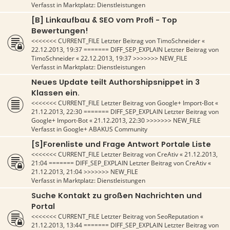
Verfasst in
Marktplatz: Dienstleistungen
[B] Linkaufbau & SEO vom Profi - Top
Bewertungen!
<<<<<<< CURRENT_FILE Letzter Beitrag von
TimoSchneider
«
22.12.2013, 19:37
======= DIFF_SEP_EXPLAIN Letzter Beitrag von
TimoSchneider
«
22.12.2013, 19:37
>>>>>>> NEW_FILE
Verfasst in
Marktplatz: Dienstleistungen
Neues Update teilt Authorshipsnippet in 3
Klassen ein.
<<<<<<< CURRENT_FILE Letzter Beitrag von
Google+ Import-Bot
«
21.12.2013, 22:30
======= DIFF_SEP_EXPLAIN Letzter Beitrag von
Google+ Import-Bot
«
21.12.2013, 22:30
>>>>>>> NEW_FILE
Verfasst in
Google+ ABAKUS Community
[S]Forenliste und Frage Antwort Portale Liste
<<<<<<< CURRENT_FILE Letzter Beitrag von
CreAtiv
«
21.12.2013,
21:04
======= DIFF_SEP_EXPLAIN Letzter Beitrag von
CreAtiv
«
21.12.2013, 21:04
>>>>>>> NEW_FILE
Verfasst in
Marktplatz: Dienstleistungen
Suche Kontakt zu großen Nachrichten und
Portal
<<<<<<< CURRENT_FILE Letzter Beitrag von
SeoReputation
«
21.12.2013, 13:44
======= DIFF_SEP_EXPLAIN Letzter Beitrag von