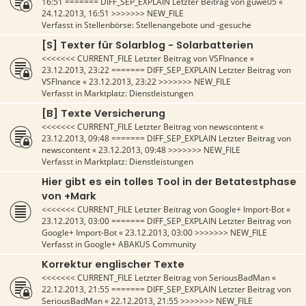
16:51
======= DIFF_SEP_EXPLAIN Letzter Beitrag von
guwe05
«
24.12.2013, 16:51
>>>>>>> NEW_FILE
Verfasst in
Stellenbörse: Stellenangebote und -gesuche
[S] Texter für Solarblog - Solarbatterien
<<<<<<< CURRENT_FILE Letzter Beitrag von
VSFInance
«
23.12.2013, 23:22
======= DIFF_SEP_EXPLAIN Letzter Beitrag von
VSFInance
«
23.12.2013, 23:22
>>>>>>> NEW_FILE
Verfasst in
Marktplatz: Dienstleistungen
[B] Texte Versicherung
<<<<<<< CURRENT_FILE Letzter Beitrag von
newscontent
«
23.12.2013, 09:48
======= DIFF_SEP_EXPLAIN Letzter Beitrag von
newscontent
«
23.12.2013, 09:48
>>>>>>> NEW_FILE
Verfasst in
Marktplatz: Dienstleistungen
Hier gibt es ein tolles Tool in der Betatestphase
von +Mark
<<<<<<< CURRENT_FILE Letzter Beitrag von
Google+ Import-Bot
«
23.12.2013, 03:00
======= DIFF_SEP_EXPLAIN Letzter Beitrag von
Google+ Import-Bot
«
23.12.2013, 03:00
>>>>>>> NEW_FILE
Verfasst in
Google+ ABAKUS Community
Korrektur englischer Texte
<<<<<<< CURRENT_FILE Letzter Beitrag von
SeriousBadMan
«
22.12.2013, 21:55
======= DIFF_SEP_EXPLAIN Letzter Beitrag von
SeriousBadMan
«
22.12.2013, 21:55
>>>>>>> NEW_FILE