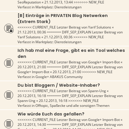
SeoReputation
«
21.12.2013, 13:44
>>>>>>> NEW_FILE
Verfasst in
Marktplatz: Dienstleistungen
[B] Einträge in PRIVATEN Blog Netwerken
(Extrem Stark)
<<<<<<< CURRENT_FILE Letzter Beitrag von
Yarif Solutions
«
21.12.2013, 00:36
======= DIFF_SEP_EXPLAIN Letzter Beitrag von
Yarif Solutions
«
21.12.2013, 00:36
>>>>>>> NEW_FILE
Verfasst in
Marktplatz: Dienstleistungen
Ich hab mal eine Frage, gibt es ein Tool welches
den
<<<<<<< CURRENT_FILE Letzter Beitrag von
Google+ Import-Bot
«
20.12.2013, 21:00
======= DIFF_SEP_EXPLAIN Letzter Beitrag von
Google+ Import-Bot
«
20.12.2013, 21:00
>>>>>>> NEW_FILE
Verfasst in
Google+ ABAKUS Community
Du bist Bloggern / Website-Inhaber?
<<<<<<< CURRENT_FILE Letzter Beitrag von
Spann-Ung
«
20.12.2013, 16:18
======= DIFF_SEP_EXPLAIN Letzter Beitrag von
Spann-Ung
«
20.12.2013, 16:18
>>>>>>> NEW_FILE
Verfasst in
Offtopic, Spaßecke und alle sonstigen Themen
Wie würde Euch das gefallen?
<<<<<<< CURRENT_FILE Letzter Beitrag von
Google+ Import-Bot
«
20.12.2013, 14:30
======= DIFF_SEP_EXPLAIN Letzter Beitrag von