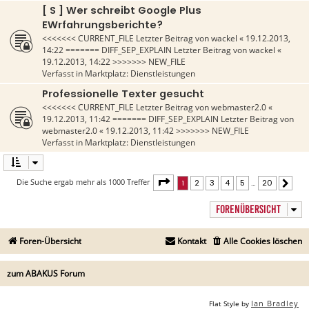
[ S ] Wer schreibt Google Plus
EWrfahrungsberichte?
<<<<<<< CURRENT_FILE Letzter Beitrag von
wackel
«
19.12.2013,
14:22
======= DIFF_SEP_EXPLAIN Letzter Beitrag von
wackel
«
19.12.2013, 14:22
>>>>>>> NEW_FILE
Verfasst in
Marktplatz: Dienstleistungen
Professionelle Texter gesucht
<<<<<<< CURRENT_FILE Letzter Beitrag von
webmaster2.0
«
19.12.2013, 11:42
======= DIFF_SEP_EXPLAIN Letzter Beitrag von
webmaster2.0
«
19.12.2013, 11:42
>>>>>>> NEW_FILE
Verfasst in
Marktplatz: Dienstleistungen
Seite
1
von
20
Die Suche ergab mehr als 1000 Treffer
1
2
3
4
5
…
20
Näch
FORENÜBERSICHT
Foren-Übersicht
Kontakt
Alle Cookies löschen
zum ABAKUS Forum
Ian Bradley
Flat Style by