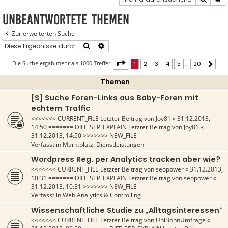
Unbeantwortete Themen
Zur erweiterten Suche
Suche
Erweiterte Suche
Seite
1
von
20
Die Suche ergab mehr als 1000 Treffer
1
2
3
4
5
…
20
Näch
Themen
[S] Suche Foren-Links aus Baby-Foren mit
echtem Traffic
<<<<<<< CURRENT_FILE Letzter Beitrag von
Joy81
«
31.12.2013,
14:50
======= DIFF_SEP_EXPLAIN Letzter Beitrag von
Joy81
«
31.12.2013, 14:50
>>>>>>> NEW_FILE
Verfasst in
Marktplatz: Dienstleistungen
Wordpress Reg. per Analytics tracken aber wie?
<<<<<<< CURRENT_FILE Letzter Beitrag von
seopower
«
31.12.2013,
10:31
======= DIFF_SEP_EXPLAIN Letzter Beitrag von
seopower
«
31.12.2013, 10:31
>>>>>>> NEW_FILE
Verfasst in
Web Analytics & Controlling
Wissenschaftliche Studie zu „Alltagsinteressen“
<<<<<<< CURRENT_FILE Letzter Beitrag von
UniBonnUmfrage
«