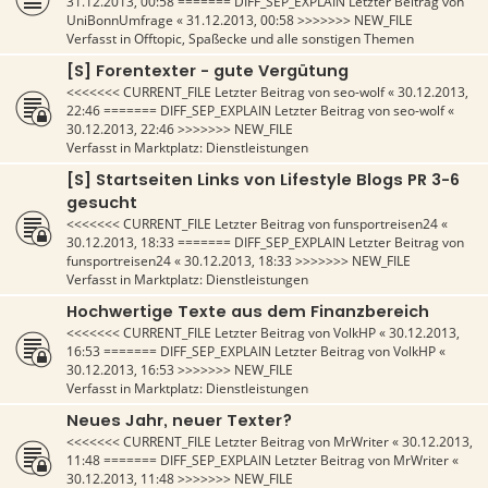
31.12.2013, 00:58
======= DIFF_SEP_EXPLAIN Letzter Beitrag von
UniBonnUmfrage
«
31.12.2013, 00:58
>>>>>>> NEW_FILE
Verfasst in
Offtopic, Spaßecke und alle sonstigen Themen
[S] Forentexter - gute Vergütung
<<<<<<< CURRENT_FILE Letzter Beitrag von
seo-wolf
«
30.12.2013,
22:46
======= DIFF_SEP_EXPLAIN Letzter Beitrag von
seo-wolf
«
30.12.2013, 22:46
>>>>>>> NEW_FILE
Verfasst in
Marktplatz: Dienstleistungen
[S] Startseiten Links von Lifestyle Blogs PR 3-6
gesucht
<<<<<<< CURRENT_FILE Letzter Beitrag von
funsportreisen24
«
30.12.2013, 18:33
======= DIFF_SEP_EXPLAIN Letzter Beitrag von
funsportreisen24
«
30.12.2013, 18:33
>>>>>>> NEW_FILE
Verfasst in
Marktplatz: Dienstleistungen
Hochwertige Texte aus dem Finanzbereich
<<<<<<< CURRENT_FILE Letzter Beitrag von
VolkHP
«
30.12.2013,
16:53
======= DIFF_SEP_EXPLAIN Letzter Beitrag von
VolkHP
«
30.12.2013, 16:53
>>>>>>> NEW_FILE
Verfasst in
Marktplatz: Dienstleistungen
Neues Jahr, neuer Texter?
<<<<<<< CURRENT_FILE Letzter Beitrag von
MrWriter
«
30.12.2013,
11:48
======= DIFF_SEP_EXPLAIN Letzter Beitrag von
MrWriter
«
30.12.2013, 11:48
>>>>>>> NEW_FILE