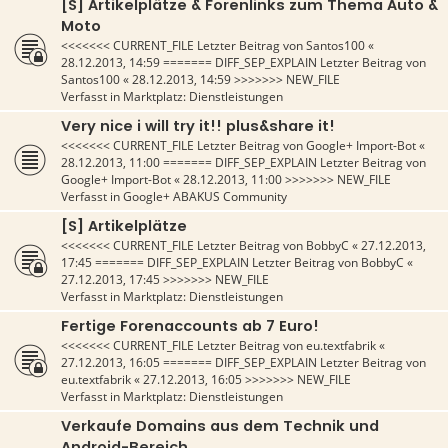
[S] Artikelplätze & Forenlinks zum Thema Auto &
Moto
<<<<<<< CURRENT_FILE Letzter Beitrag von
Santos100
«
28.12.2013, 14:59
======= DIFF_SEP_EXPLAIN Letzter Beitrag von
Santos100
«
28.12.2013, 14:59
>>>>>>> NEW_FILE
Verfasst in
Marktplatz: Dienstleistungen
Very nice i will try it!! plus&share it!
<<<<<<< CURRENT_FILE Letzter Beitrag von
Google+ Import-Bot
«
28.12.2013, 11:00
======= DIFF_SEP_EXPLAIN Letzter Beitrag von
Google+ Import-Bot
«
28.12.2013, 11:00
>>>>>>> NEW_FILE
Verfasst in
Google+ ABAKUS Community
[S] Artikelplätze
<<<<<<< CURRENT_FILE Letzter Beitrag von
BobbyC
«
27.12.2013,
17:45
======= DIFF_SEP_EXPLAIN Letzter Beitrag von
BobbyC
«
27.12.2013, 17:45
>>>>>>> NEW_FILE
Verfasst in
Marktplatz: Dienstleistungen
Fertige Forenaccounts ab 7 Euro!
<<<<<<< CURRENT_FILE Letzter Beitrag von
eu.textfabrik
«
27.12.2013, 16:05
======= DIFF_SEP_EXPLAIN Letzter Beitrag von
eu.textfabrik
«
27.12.2013, 16:05
>>>>>>> NEW_FILE
Verfasst in
Marktplatz: Dienstleistungen
Verkaufe Domains aus dem Technik und
Android-Bereich