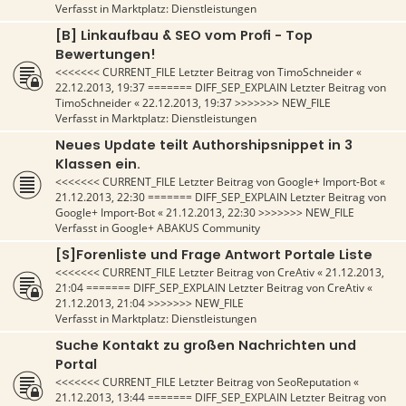
Verfasst in
Marktplatz: Dienstleistungen
[B] Linkaufbau & SEO vom Profi - Top
Bewertungen!
<<<<<<< CURRENT_FILE Letzter Beitrag von
TimoSchneider
«
22.12.2013, 19:37
======= DIFF_SEP_EXPLAIN Letzter Beitrag von
TimoSchneider
«
22.12.2013, 19:37
>>>>>>> NEW_FILE
Verfasst in
Marktplatz: Dienstleistungen
Neues Update teilt Authorshipsnippet in 3
Klassen ein.
<<<<<<< CURRENT_FILE Letzter Beitrag von
Google+ Import-Bot
«
21.12.2013, 22:30
======= DIFF_SEP_EXPLAIN Letzter Beitrag von
Google+ Import-Bot
«
21.12.2013, 22:30
>>>>>>> NEW_FILE
Verfasst in
Google+ ABAKUS Community
[S]Forenliste und Frage Antwort Portale Liste
<<<<<<< CURRENT_FILE Letzter Beitrag von
CreAtiv
«
21.12.2013,
21:04
======= DIFF_SEP_EXPLAIN Letzter Beitrag von
CreAtiv
«
21.12.2013, 21:04
>>>>>>> NEW_FILE
Verfasst in
Marktplatz: Dienstleistungen
Suche Kontakt zu großen Nachrichten und
Portal
<<<<<<< CURRENT_FILE Letzter Beitrag von
SeoReputation
«
21.12.2013, 13:44
======= DIFF_SEP_EXPLAIN Letzter Beitrag von