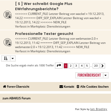
[ S ] Wer schreibt Google Plus
EWrfahrungsberichte?
<<<<<<< CURRENT_FILE Letzter Beitrag von
wackel
«
19.12.2013,
14:22
======= DIFF_SEP_EXPLAIN Letzter Beitrag von
wackel
«
19.12.2013, 14:22
>>>>>>> NEW_FILE
Verfasst in
Marktplatz: Dienstleistungen
Professionelle Texter gesucht
<<<<<<< CURRENT_FILE Letzter Beitrag von
webmaster2.0
«
19.12.2013, 11:42
======= DIFF_SEP_EXPLAIN Letzter Beitrag von
webmaster2.0
«
19.12.2013, 11:42
>>>>>>> NEW_FILE
Verfasst in
Marktplatz: Dienstleistungen
Seite
1
von
20
Die Suche ergab mehr als 1000 Treffer
1
2
3
4
5
…
20
Näch
FORENÜBERSICHT
Foren-Übersicht
Kontakt
Alle Cookies löschen
zum ABAKUS Forum
Ian Bradley
Flat Style by