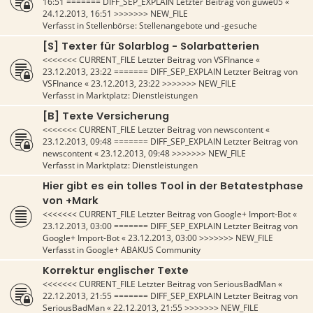
16:51
======= DIFF_SEP_EXPLAIN Letzter Beitrag von
guwe05
«
24.12.2013, 16:51
>>>>>>> NEW_FILE
Verfasst in
Stellenbörse: Stellenangebote und -gesuche
[S] Texter für Solarblog - Solarbatterien
<<<<<<< CURRENT_FILE Letzter Beitrag von
VSFInance
«
23.12.2013, 23:22
======= DIFF_SEP_EXPLAIN Letzter Beitrag von
VSFInance
«
23.12.2013, 23:22
>>>>>>> NEW_FILE
Verfasst in
Marktplatz: Dienstleistungen
[B] Texte Versicherung
<<<<<<< CURRENT_FILE Letzter Beitrag von
newscontent
«
23.12.2013, 09:48
======= DIFF_SEP_EXPLAIN Letzter Beitrag von
newscontent
«
23.12.2013, 09:48
>>>>>>> NEW_FILE
Verfasst in
Marktplatz: Dienstleistungen
Hier gibt es ein tolles Tool in der Betatestphase
von +Mark
<<<<<<< CURRENT_FILE Letzter Beitrag von
Google+ Import-Bot
«
23.12.2013, 03:00
======= DIFF_SEP_EXPLAIN Letzter Beitrag von
Google+ Import-Bot
«
23.12.2013, 03:00
>>>>>>> NEW_FILE
Verfasst in
Google+ ABAKUS Community
Korrektur englischer Texte
<<<<<<< CURRENT_FILE Letzter Beitrag von
SeriousBadMan
«
22.12.2013, 21:55
======= DIFF_SEP_EXPLAIN Letzter Beitrag von
SeriousBadMan
«
22.12.2013, 21:55
>>>>>>> NEW_FILE