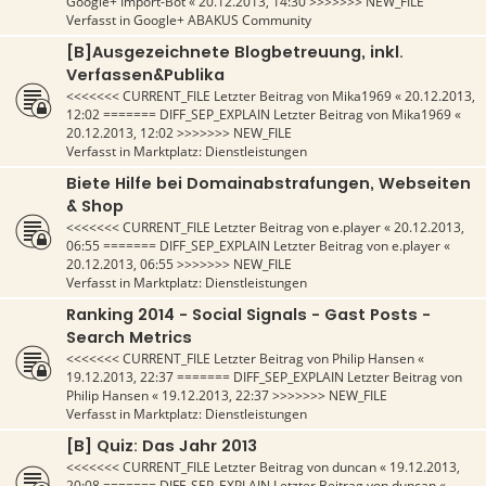
Google+ Import-Bot
«
20.12.2013, 14:30
>>>>>>> NEW_FILE
Verfasst in
Google+ ABAKUS Community
[B]Ausgezeichnete Blogbetreuung, inkl.
Verfassen&Publika
<<<<<<< CURRENT_FILE Letzter Beitrag von
Mika1969
«
20.12.2013,
12:02
======= DIFF_SEP_EXPLAIN Letzter Beitrag von
Mika1969
«
20.12.2013, 12:02
>>>>>>> NEW_FILE
Verfasst in
Marktplatz: Dienstleistungen
Biete Hilfe bei Domainabstrafungen, Webseiten
& Shop
<<<<<<< CURRENT_FILE Letzter Beitrag von
e.player
«
20.12.2013,
06:55
======= DIFF_SEP_EXPLAIN Letzter Beitrag von
e.player
«
20.12.2013, 06:55
>>>>>>> NEW_FILE
Verfasst in
Marktplatz: Dienstleistungen
Ranking 2014 - Social Signals - Gast Posts -
Search Metrics
<<<<<<< CURRENT_FILE Letzter Beitrag von
Philip Hansen
«
19.12.2013, 22:37
======= DIFF_SEP_EXPLAIN Letzter Beitrag von
Philip Hansen
«
19.12.2013, 22:37
>>>>>>> NEW_FILE
Verfasst in
Marktplatz: Dienstleistungen
[B] Quiz: Das Jahr 2013
<<<<<<< CURRENT_FILE Letzter Beitrag von
duncan
«
19.12.2013,
20:08
======= DIFF_SEP_EXPLAIN Letzter Beitrag von
duncan
«