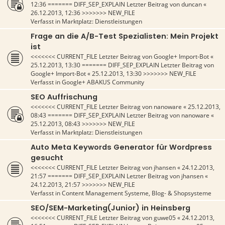
12:36
======= DIFF_SEP_EXPLAIN Letzter Beitrag von
duncan
«
26.12.2013, 12:36
>>>>>>> NEW_FILE
Verfasst in
Marktplatz: Dienstleistungen
Frage an die A/B-Test Spezialisten: Mein Projekt
ist
<<<<<<< CURRENT_FILE Letzter Beitrag von
Google+ Import-Bot
«
25.12.2013, 13:30
======= DIFF_SEP_EXPLAIN Letzter Beitrag von
Google+ Import-Bot
«
25.12.2013, 13:30
>>>>>>> NEW_FILE
Verfasst in
Google+ ABAKUS Community
SEO Auffrischung
<<<<<<< CURRENT_FILE Letzter Beitrag von
nanoware
«
25.12.2013,
08:43
======= DIFF_SEP_EXPLAIN Letzter Beitrag von
nanoware
«
25.12.2013, 08:43
>>>>>>> NEW_FILE
Verfasst in
Marktplatz: Dienstleistungen
Auto Meta Keywords Generator für Wordpress
gesucht
<<<<<<< CURRENT_FILE Letzter Beitrag von
jhansen
«
24.12.2013,
21:57
======= DIFF_SEP_EXPLAIN Letzter Beitrag von
jhansen
«
24.12.2013, 21:57
>>>>>>> NEW_FILE
Verfasst in
Content Management Systeme, Blog- & Shopsysteme
SEO/SEM-Marketing(Junior) in Heinsberg
<<<<<<< CURRENT_FILE Letzter Beitrag von
guwe05
«
24.12.2013,