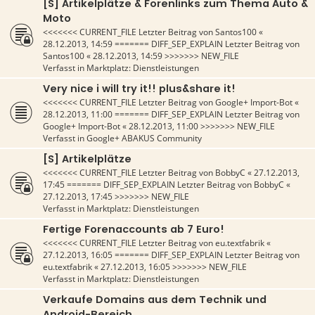
[S] Artikelplätze & Forenlinks zum Thema Auto &
Moto
<<<<<<< CURRENT_FILE Letzter Beitrag von
Santos100
«
28.12.2013, 14:59
======= DIFF_SEP_EXPLAIN Letzter Beitrag von
Santos100
«
28.12.2013, 14:59
>>>>>>> NEW_FILE
Verfasst in
Marktplatz: Dienstleistungen
Very nice i will try it!! plus&share it!
<<<<<<< CURRENT_FILE Letzter Beitrag von
Google+ Import-Bot
«
28.12.2013, 11:00
======= DIFF_SEP_EXPLAIN Letzter Beitrag von
Google+ Import-Bot
«
28.12.2013, 11:00
>>>>>>> NEW_FILE
Verfasst in
Google+ ABAKUS Community
[S] Artikelplätze
<<<<<<< CURRENT_FILE Letzter Beitrag von
BobbyC
«
27.12.2013,
17:45
======= DIFF_SEP_EXPLAIN Letzter Beitrag von
BobbyC
«
27.12.2013, 17:45
>>>>>>> NEW_FILE
Verfasst in
Marktplatz: Dienstleistungen
Fertige Forenaccounts ab 7 Euro!
<<<<<<< CURRENT_FILE Letzter Beitrag von
eu.textfabrik
«
27.12.2013, 16:05
======= DIFF_SEP_EXPLAIN Letzter Beitrag von
eu.textfabrik
«
27.12.2013, 16:05
>>>>>>> NEW_FILE
Verfasst in
Marktplatz: Dienstleistungen
Verkaufe Domains aus dem Technik und
Android-Bereich