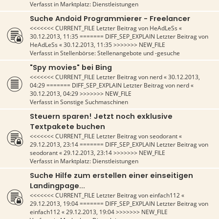
Verfasst in
Marktplatz: Dienstleistungen
Suche Andoid Programmierer - Freelancer
<<<<<<< CURRENT_FILE Letzter Beitrag von
HeAdLeSs
«
30.12.2013, 11:35
======= DIFF_SEP_EXPLAIN Letzter Beitrag von
HeAdLeSs
«
30.12.2013, 11:35
>>>>>>> NEW_FILE
Verfasst in
Stellenbörse: Stellenangebote und -gesuche
"Spy movies" bei Bing
<<<<<<< CURRENT_FILE Letzter Beitrag von
nerd
«
30.12.2013,
04:29
======= DIFF_SEP_EXPLAIN Letzter Beitrag von
nerd
«
30.12.2013, 04:29
>>>>>>> NEW_FILE
Verfasst in
Sonstige Suchmaschinen
Steuern sparen! Jetzt noch exklusive
Textpakete buchen
<<<<<<< CURRENT_FILE Letzter Beitrag von
seodorant
«
29.12.2013, 23:14
======= DIFF_SEP_EXPLAIN Letzter Beitrag von
seodorant
«
29.12.2013, 23:14
>>>>>>> NEW_FILE
Verfasst in
Marktplatz: Dienstleistungen
Suche Hilfe zum erstellen einer einseitigen
Landingpage...
<<<<<<< CURRENT_FILE Letzter Beitrag von
einfach112
«
29.12.2013, 19:04
======= DIFF_SEP_EXPLAIN Letzter Beitrag von
einfach112
«
29.12.2013, 19:04
>>>>>>> NEW_FILE