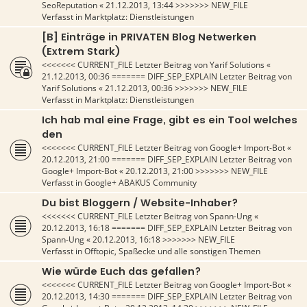
SeoReputation
«
21.12.2013, 13:44
>>>>>>> NEW_FILE
Verfasst in
Marktplatz: Dienstleistungen
[B] Einträge in PRIVATEN Blog Netwerken
(Extrem Stark)
<<<<<<< CURRENT_FILE Letzter Beitrag von
Yarif Solutions
«
21.12.2013, 00:36
======= DIFF_SEP_EXPLAIN Letzter Beitrag von
Yarif Solutions
«
21.12.2013, 00:36
>>>>>>> NEW_FILE
Verfasst in
Marktplatz: Dienstleistungen
Ich hab mal eine Frage, gibt es ein Tool welches
den
<<<<<<< CURRENT_FILE Letzter Beitrag von
Google+ Import-Bot
«
20.12.2013, 21:00
======= DIFF_SEP_EXPLAIN Letzter Beitrag von
Google+ Import-Bot
«
20.12.2013, 21:00
>>>>>>> NEW_FILE
Verfasst in
Google+ ABAKUS Community
Du bist Bloggern / Website-Inhaber?
<<<<<<< CURRENT_FILE Letzter Beitrag von
Spann-Ung
«
20.12.2013, 16:18
======= DIFF_SEP_EXPLAIN Letzter Beitrag von
Spann-Ung
«
20.12.2013, 16:18
>>>>>>> NEW_FILE
Verfasst in
Offtopic, Spaßecke und alle sonstigen Themen
Wie würde Euch das gefallen?
<<<<<<< CURRENT_FILE Letzter Beitrag von
Google+ Import-Bot
«
20.12.2013, 14:30
======= DIFF_SEP_EXPLAIN Letzter Beitrag von