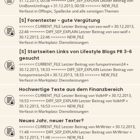
31.12.2013, 00:58
======= DIFF_SEP_EXPLAIN Letzter Beitrag von
UniBonnUmfrage
«
31.12.2013, 00:58
>>>>>>> NEW_FILE
Verfasst in
Offtopic, Spaßecke und alle sonstigen Themen
[S] Forentexter - gute Vergütung
<<<<<<< CURRENT_FILE Letzter Beitrag von
seo-wolf
«
30.12.2013,
22:46
======= DIFF_SEP_EXPLAIN Letzter Beitrag von
seo-wolf
«
30.12.2013, 22:46
>>>>>>> NEW_FILE
Verfasst in
Marktplatz: Dienstleistungen
[S] Startseiten Links von Lifestyle Blogs PR 3-6
gesucht
<<<<<<< CURRENT_FILE Letzter Beitrag von
funsportreisen24
«
30.12.2013, 18:33
======= DIFF_SEP_EXPLAIN Letzter Beitrag von
funsportreisen24
«
30.12.2013, 18:33
>>>>>>> NEW_FILE
Verfasst in
Marktplatz: Dienstleistungen
Hochwertige Texte aus dem Finanzbereich
<<<<<<< CURRENT_FILE Letzter Beitrag von
VolkHP
«
30.12.2013,
16:53
======= DIFF_SEP_EXPLAIN Letzter Beitrag von
VolkHP
«
30.12.2013, 16:53
>>>>>>> NEW_FILE
Verfasst in
Marktplatz: Dienstleistungen
Neues Jahr, neuer Texter?
<<<<<<< CURRENT_FILE Letzter Beitrag von
MrWriter
«
30.12.2013,
11:48
======= DIFF_SEP_EXPLAIN Letzter Beitrag von
MrWriter
«
30.12.2013, 11:48
>>>>>>> NEW_FILE