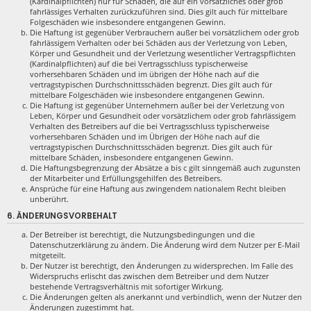
(Kardinalpflichten) nur für Schäden, die auf ein vorsätzliches oder grob
fahrlässiges Verhalten zurückzuführen sind. Dies gilt auch für mittelbare
Folgeschäden wie insbesondere entgangenen Gewinn.
Die Haftung ist gegenüber Verbrauchern außer bei vorsätzlichem oder grob
fahrlässigem Verhalten oder bei Schäden aus der Verletzung von Leben,
Körper und Gesundheit und der Verletzung wesentlicher Vertragspflichten
(Kardinalpflichten) auf die bei Vertragsschluss typischerweise
vorhersehbaren Schäden und im übrigen der Höhe nach auf die
vertragstypischen Durchschnittsschäden begrenzt. Dies gilt auch für
mittelbare Folgeschäden wie insbesondere entgangenen Gewinn.
Die Haftung ist gegenüber Unternehmern außer bei der Verletzung von
Leben, Körper und Gesundheit oder vorsätzlichem oder grob fahrlässigem
Verhalten des Betreibers auf die bei Vertragsschluss typischerweise
vorhersehbaren Schäden und im Übrigen der Höhe nach auf die
vertragstypischen Durchschnittsschäden begrenzt. Dies gilt auch für
mittelbare Schäden, insbesondere entgangenen Gewinn.
Die Haftungsbegrenzung der Absätze a bis c gilt sinngemäß auch zugunsten
der Mitarbeiter und Erfüllungsgehilfen des Betreibers.
Ansprüche für eine Haftung aus zwingendem nationalem Recht bleiben
unberührt.
6. ÄNDERUNGSVORBEHALT
Der Betreiber ist berechtigt, die Nutzungsbedingungen und die
Datenschutzerklärung zu ändern. Die Änderung wird dem Nutzer per E-Mail
mitgeteilt.
Der Nutzer ist berechtigt, den Änderungen zu widersprechen. Im Falle des
Widerspruchs erlischt das zwischen dem Betreiber und dem Nutzer
bestehende Vertragsverhältnis mit sofortiger Wirkung.
Die Änderungen gelten als anerkannt und verbindlich, wenn der Nutzer den
Änderungen zugestimmt hat.