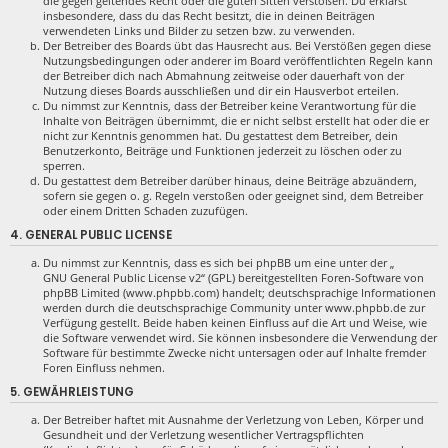
die gegen geltendes Recht oder die guten Sitten verstoßen. Du erklärst
insbesondere, dass du das Recht besitzt, die in deinen Beiträgen
verwendeten Links und Bilder zu setzen bzw. zu verwenden.
Der Betreiber des Boards übt das Hausrecht aus. Bei Verstößen gegen diese
Nutzungsbedingungen oder anderer im Board veröffentlichten Regeln kann
der Betreiber dich nach Abmahnung zeitweise oder dauerhaft von der
Nutzung dieses Boards ausschließen und dir ein Hausverbot erteilen.
Du nimmst zur Kenntnis, dass der Betreiber keine Verantwortung für die
Inhalte von Beiträgen übernimmt, die er nicht selbst erstellt hat oder die er
nicht zur Kenntnis genommen hat. Du gestattest dem Betreiber, dein
Benutzerkonto, Beiträge und Funktionen jederzeit zu löschen oder zu
sperren.
Du gestattest dem Betreiber darüber hinaus, deine Beiträge abzuändern,
sofern sie gegen o. g. Regeln verstoßen oder geeignet sind, dem Betreiber
oder einem Dritten Schaden zuzufügen.
4. GENERAL PUBLIC LICENSE
Du nimmst zur Kenntnis, dass es sich bei phpBB um eine unter der „
GNU General Public License v2
“ (GPL) bereitgestellten Foren-Software von
phpBB Limited (www.phpbb.com) handelt; deutschsprachige Informationen
werden durch die deutschsprachige Community unter www.phpbb.de zur
Verfügung gestellt. Beide haben keinen Einfluss auf die Art und Weise, wie
die Software verwendet wird. Sie können insbesondere die Verwendung der
Software für bestimmte Zwecke nicht untersagen oder auf Inhalte fremder
Foren Einfluss nehmen.
5. GEWÄHRLEISTUNG
Der Betreiber haftet mit Ausnahme der Verletzung von Leben, Körper und
Gesundheit und der Verletzung wesentlicher Vertragspflichten