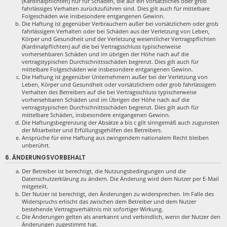
(Kardinalpflichten) nur für Schäden, die auf ein vorsätzliches oder grob
fahrlässiges Verhalten zurückzuführen sind. Dies gilt auch für mittelbare
Folgeschäden wie insbesondere entgangenen Gewinn.
Die Haftung ist gegenüber Verbrauchern außer bei vorsätzlichem oder grob
fahrlässigem Verhalten oder bei Schäden aus der Verletzung von Leben,
Körper und Gesundheit und der Verletzung wesentlicher Vertragspflichten
(Kardinalpflichten) auf die bei Vertragsschluss typischerweise
vorhersehbaren Schäden und im übrigen der Höhe nach auf die
vertragstypischen Durchschnittsschäden begrenzt. Dies gilt auch für
mittelbare Folgeschäden wie insbesondere entgangenen Gewinn.
Die Haftung ist gegenüber Unternehmern außer bei der Verletzung von
Leben, Körper und Gesundheit oder vorsätzlichem oder grob fahrlässigem
Verhalten des Betreibers auf die bei Vertragsschluss typischerweise
vorhersehbaren Schäden und im Übrigen der Höhe nach auf die
vertragstypischen Durchschnittsschäden begrenzt. Dies gilt auch für
mittelbare Schäden, insbesondere entgangenen Gewinn.
Die Haftungsbegrenzung der Absätze a bis c gilt sinngemäß auch zugunsten
der Mitarbeiter und Erfüllungsgehilfen des Betreibers.
Ansprüche für eine Haftung aus zwingendem nationalem Recht bleiben
unberührt.
6. ÄNDERUNGSVORBEHALT
Der Betreiber ist berechtigt, die Nutzungsbedingungen und die
Datenschutzerklärung zu ändern. Die Änderung wird dem Nutzer per E-Mail
mitgeteilt.
Der Nutzer ist berechtigt, den Änderungen zu widersprechen. Im Falle des
Widerspruchs erlischt das zwischen dem Betreiber und dem Nutzer
bestehende Vertragsverhältnis mit sofortiger Wirkung.
Die Änderungen gelten als anerkannt und verbindlich, wenn der Nutzer den
Änderungen zugestimmt hat.