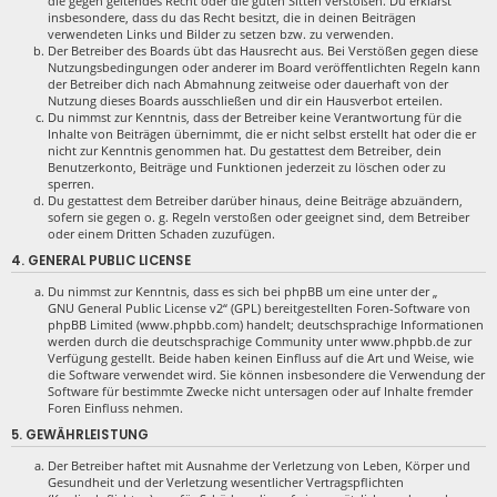
die gegen geltendes Recht oder die guten Sitten verstoßen. Du erklärst
insbesondere, dass du das Recht besitzt, die in deinen Beiträgen
verwendeten Links und Bilder zu setzen bzw. zu verwenden.
Der Betreiber des Boards übt das Hausrecht aus. Bei Verstößen gegen diese
Nutzungsbedingungen oder anderer im Board veröffentlichten Regeln kann
der Betreiber dich nach Abmahnung zeitweise oder dauerhaft von der
Nutzung dieses Boards ausschließen und dir ein Hausverbot erteilen.
Du nimmst zur Kenntnis, dass der Betreiber keine Verantwortung für die
Inhalte von Beiträgen übernimmt, die er nicht selbst erstellt hat oder die er
nicht zur Kenntnis genommen hat. Du gestattest dem Betreiber, dein
Benutzerkonto, Beiträge und Funktionen jederzeit zu löschen oder zu
sperren.
Du gestattest dem Betreiber darüber hinaus, deine Beiträge abzuändern,
sofern sie gegen o. g. Regeln verstoßen oder geeignet sind, dem Betreiber
oder einem Dritten Schaden zuzufügen.
4. GENERAL PUBLIC LICENSE
Du nimmst zur Kenntnis, dass es sich bei phpBB um eine unter der „
GNU General Public License v2
“ (GPL) bereitgestellten Foren-Software von
phpBB Limited (www.phpbb.com) handelt; deutschsprachige Informationen
werden durch die deutschsprachige Community unter www.phpbb.de zur
Verfügung gestellt. Beide haben keinen Einfluss auf die Art und Weise, wie
die Software verwendet wird. Sie können insbesondere die Verwendung der
Software für bestimmte Zwecke nicht untersagen oder auf Inhalte fremder
Foren Einfluss nehmen.
5. GEWÄHRLEISTUNG
Der Betreiber haftet mit Ausnahme der Verletzung von Leben, Körper und
Gesundheit und der Verletzung wesentlicher Vertragspflichten