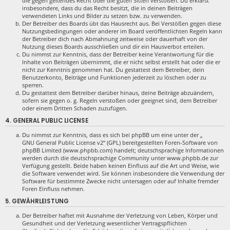
die gegen geltendes Recht oder die guten Sitten verstoßen. Du erklärst
insbesondere, dass du das Recht besitzt, die in deinen Beiträgen
verwendeten Links und Bilder zu setzen bzw. zu verwenden.
Der Betreiber des Boards übt das Hausrecht aus. Bei Verstößen gegen diese
Nutzungsbedingungen oder anderer im Board veröffentlichten Regeln kann
der Betreiber dich nach Abmahnung zeitweise oder dauerhaft von der
Nutzung dieses Boards ausschließen und dir ein Hausverbot erteilen.
Du nimmst zur Kenntnis, dass der Betreiber keine Verantwortung für die
Inhalte von Beiträgen übernimmt, die er nicht selbst erstellt hat oder die er
nicht zur Kenntnis genommen hat. Du gestattest dem Betreiber, dein
Benutzerkonto, Beiträge und Funktionen jederzeit zu löschen oder zu
sperren.
Du gestattest dem Betreiber darüber hinaus, deine Beiträge abzuändern,
sofern sie gegen o. g. Regeln verstoßen oder geeignet sind, dem Betreiber
oder einem Dritten Schaden zuzufügen.
4. GENERAL PUBLIC LICENSE
Du nimmst zur Kenntnis, dass es sich bei phpBB um eine unter der „
GNU General Public License v2
“ (GPL) bereitgestellten Foren-Software von
phpBB Limited (www.phpbb.com) handelt; deutschsprachige Informationen
werden durch die deutschsprachige Community unter www.phpbb.de zur
Verfügung gestellt. Beide haben keinen Einfluss auf die Art und Weise, wie
die Software verwendet wird. Sie können insbesondere die Verwendung der
Software für bestimmte Zwecke nicht untersagen oder auf Inhalte fremder
Foren Einfluss nehmen.
5. GEWÄHRLEISTUNG
Der Betreiber haftet mit Ausnahme der Verletzung von Leben, Körper und
Gesundheit und der Verletzung wesentlicher Vertragspflichten