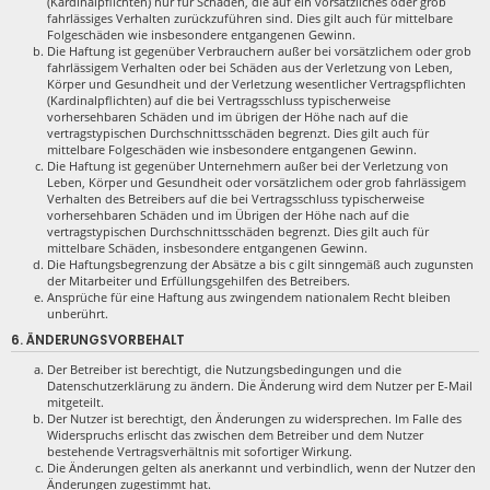
(Kardinalpflichten) nur für Schäden, die auf ein vorsätzliches oder grob
fahrlässiges Verhalten zurückzuführen sind. Dies gilt auch für mittelbare
Folgeschäden wie insbesondere entgangenen Gewinn.
Die Haftung ist gegenüber Verbrauchern außer bei vorsätzlichem oder grob
fahrlässigem Verhalten oder bei Schäden aus der Verletzung von Leben,
Körper und Gesundheit und der Verletzung wesentlicher Vertragspflichten
(Kardinalpflichten) auf die bei Vertragsschluss typischerweise
vorhersehbaren Schäden und im übrigen der Höhe nach auf die
vertragstypischen Durchschnittsschäden begrenzt. Dies gilt auch für
mittelbare Folgeschäden wie insbesondere entgangenen Gewinn.
Die Haftung ist gegenüber Unternehmern außer bei der Verletzung von
Leben, Körper und Gesundheit oder vorsätzlichem oder grob fahrlässigem
Verhalten des Betreibers auf die bei Vertragsschluss typischerweise
vorhersehbaren Schäden und im Übrigen der Höhe nach auf die
vertragstypischen Durchschnittsschäden begrenzt. Dies gilt auch für
mittelbare Schäden, insbesondere entgangenen Gewinn.
Die Haftungsbegrenzung der Absätze a bis c gilt sinngemäß auch zugunsten
der Mitarbeiter und Erfüllungsgehilfen des Betreibers.
Ansprüche für eine Haftung aus zwingendem nationalem Recht bleiben
unberührt.
6. ÄNDERUNGSVORBEHALT
Der Betreiber ist berechtigt, die Nutzungsbedingungen und die
Datenschutzerklärung zu ändern. Die Änderung wird dem Nutzer per E-Mail
mitgeteilt.
Der Nutzer ist berechtigt, den Änderungen zu widersprechen. Im Falle des
Widerspruchs erlischt das zwischen dem Betreiber und dem Nutzer
bestehende Vertragsverhältnis mit sofortiger Wirkung.
Die Änderungen gelten als anerkannt und verbindlich, wenn der Nutzer den
Änderungen zugestimmt hat.