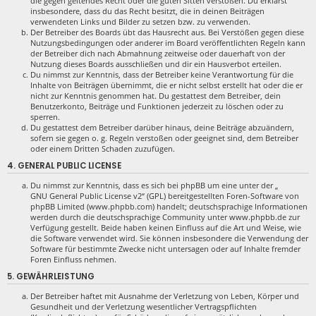
die gegen geltendes Recht oder die guten Sitten verstoßen. Du erklärst
insbesondere, dass du das Recht besitzt, die in deinen Beiträgen
verwendeten Links und Bilder zu setzen bzw. zu verwenden.
Der Betreiber des Boards übt das Hausrecht aus. Bei Verstößen gegen diese
Nutzungsbedingungen oder anderer im Board veröffentlichten Regeln kann
der Betreiber dich nach Abmahnung zeitweise oder dauerhaft von der
Nutzung dieses Boards ausschließen und dir ein Hausverbot erteilen.
Du nimmst zur Kenntnis, dass der Betreiber keine Verantwortung für die
Inhalte von Beiträgen übernimmt, die er nicht selbst erstellt hat oder die er
nicht zur Kenntnis genommen hat. Du gestattest dem Betreiber, dein
Benutzerkonto, Beiträge und Funktionen jederzeit zu löschen oder zu
sperren.
Du gestattest dem Betreiber darüber hinaus, deine Beiträge abzuändern,
sofern sie gegen o. g. Regeln verstoßen oder geeignet sind, dem Betreiber
oder einem Dritten Schaden zuzufügen.
4. GENERAL PUBLIC LICENSE
Du nimmst zur Kenntnis, dass es sich bei phpBB um eine unter der „
GNU General Public License v2
“ (GPL) bereitgestellten Foren-Software von
phpBB Limited (www.phpbb.com) handelt; deutschsprachige Informationen
werden durch die deutschsprachige Community unter www.phpbb.de zur
Verfügung gestellt. Beide haben keinen Einfluss auf die Art und Weise, wie
die Software verwendet wird. Sie können insbesondere die Verwendung der
Software für bestimmte Zwecke nicht untersagen oder auf Inhalte fremder
Foren Einfluss nehmen.
5. GEWÄHRLEISTUNG
Der Betreiber haftet mit Ausnahme der Verletzung von Leben, Körper und
Gesundheit und der Verletzung wesentlicher Vertragspflichten