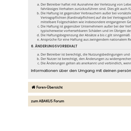
Der Betreiber haftet mit Ausnahme der Verletzung von Leben
fahrlässiges Verhalten zurückzuführen sind. Dies gilt auc
Die Haftung ist gegenüber Verbrauchern außer bei vorsätzl
Vertragspflichten (Kardinalpflichten) auf die bei Vertrags
mittelbare Folgeschäden wie insbesondere entgangenen G
Die Haftung ist gegenüber Unternehmern außer bei der Verl
typischerweise vorhersehbaren Schäden und im Übrigen der
Die Haftungsbegrenzung der Absätze a bis c gilt sinngemäß 
Ansprüche für eine Haftung aus zwingendem nationalem Re
6. ÄNDERUNGSVORBEHALT
Der Betreiber ist berechtigt, die Nutzungsbedingungen und 
Der Nutzer ist berechtigt, den Änderungen zu widersprechen
Die Änderungen gelten als anerkannt und verbindlich, wen
Informationen über den Umgang mit deinen persönli
Foren-Übersicht
zum ABAKUS Forum