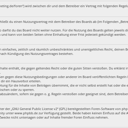
rketing.de/foren“) wird zwischen dir und dem Betreiber ein Vertrag mit folgenden Rege
chließt du einen Nutzungsvertrag mit dem Betreiber des Boards ab (im Folgenden „Betr
darfst du das Board nicht weiter nutzen. Für die Nutzung des Boards gelten jeweils die
 und kann von beiden Seiten ohne Einhaltung einer Frist jederzeit gekündigt werden.
ein einfaches, zeitlich und räumlich unbeschränktes und unentgeltliches Recht, deinen
 nach Kündigung des Nutzungsvertrages bestehen.
 Inhalte enthält, die gegen geltendes Recht oder die guten Sitten verstoßen. Du erklärst 
.
tößen gegen diese Nutzungsbedingungen oder anderer im Board veröffentlichten Regeln
dir ein Hausverbot erteilen.
ung für die Inhalte von Beiträgen übernimmt, die er nicht selbst erstellt hat oder die
öschen oder zu sperren.
 abzuändern, sofern sie gegen o. g. Regeln verstoßen oder geeignet sind, dem Betreib
er der „
GNU General Public License v2
“ (GPL) bereitgestellten Foren-Software von p
y unter www.phpbb.de zur Verfügung gestellt. Beide haben keinen Einfluss auf die A
wecke nicht untersagen oder auf Inhalte fremder Foren Einfluss nehmen.