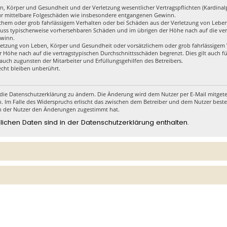
, Körper und Gesundheit und der Verletzung wesentlicher Vertragspflichten (Kardinalpf
h für mittelbare Folgeschäden wie insbesondere entgangenen Gewinn.
ichem oder grob fahrlässigem Verhalten oder bei Schäden aus der Verletzung von Lebe
schluss typischerweise vorhersehbaren Schäden und im übrigen der Höhe nach auf die ver
ewinn.
etzung von Leben, Körper und Gesundheit oder vorsätzlichem oder grob fahrlässigem Ve
 Höhe nach auf die vertragstypischen Durchschnittsschäden begrenzt. Dies gilt auch 
auch zugunsten der Mitarbeiter und Erfüllungsgehilfen des Betreibers.
cht bleiben unberührt.
die Datenschutzerklärung zu ändern. Die Änderung wird dem Nutzer per E-Mail mitgetei
. Im Falle des Widerspruchs erlischt das zwischen dem Betreiber und dem Nutzer beste
n der Nutzer den Änderungen zugestimmt hat.
chen Daten sind in der Datenschutzerklärung enthalten.