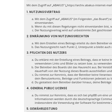
Mit dem Zugriff auf „ABAKUS“ („https://archiv.abakus-internet-ma
1. NUTZUNGSVERTRAG
Mit dem Zugriff auf „ABAKUS“ (im Folgenden „das Board“) s
einverstanden.
Wenn du mit diesen Regelungen nicht einverstanden bist, so 
Der Nutzungsvertrag wird auf unbestimmte Zeit geschlossen
2. EINRÄUMUNG VON NUTZUNGSRECHTEN
Mit dem Erstellen eines Beitrags erteilst du dem Betreiber 
Das Nutzungsrecht nach Punkt 2, Unterpunkt a bleibt auch
3. PFLICHTEN DES NUTZERS
Du erklärst mit der Erstellung eines Beitrags, dass er keine
verwendeten Links und Bilder zu setzen bzw. zu verwenden
Der Betreiber des Boards übt das Hausrecht aus. Bei Vers
dauerhaft von der Nutzung dieses Boards ausschließen und 
Du nimmst zur Kenntnis, dass der Betreiber keine Verantwort
dein Benutzerkonto, Beiträge und Funktionen jederzeit zu l
Du gestattest dem Betreiber darüber hinaus, deine Beiträge
4. GENERAL PUBLIC LICENSE
Du nimmst zur Kenntnis, dass es sich bei phpBB um eine unt
Informationen werden durch die deutschsprachige Communit
insbesondere die Verwendung der Software für bestimmte Z
5. GEWÄHRLEISTUNG