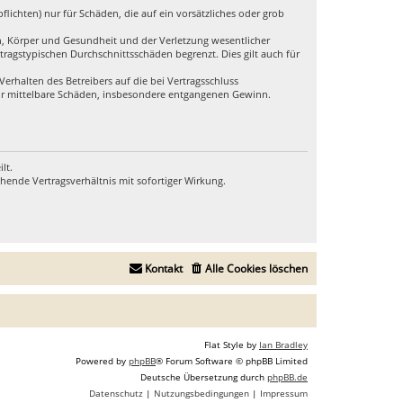
lichten) nur für Schäden, die auf ein vorsätzliches oder grob
n, Körper und Gesundheit und der Verletzung wesentlicher
tragstypischen Durchschnittsschäden begrenzt. Dies gilt auch für
rhalten des Betreibers auf die bei Vertragsschluss
für mittelbare Schäden, insbesondere entgangenen Gewinn.
lt.
hende Vertragsverhältnis mit sofortiger Wirkung.
Kontakt
Alle Cookies löschen
Flat Style by
Ian Bradley
Powered by
phpBB
® Forum Software © phpBB Limited
Deutsche Übersetzung durch
phpBB.de
Datenschutz
|
Nutzungsbedingungen
|
Impressum