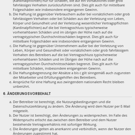
(Kardinalpflichten) nur für Schäden, die auf ein vorsätzliches oder grob
fahrlässiges Verhalten zurückzuführen sind. Dies gilt auch für mittelbare
Folgeschäden wie insbesondere entgangenen Gewinn.
Die Haftung ist gegenüber Verbrauchern außer bei vorsätzlichem oder grob
fahrlässigem Verhalten oder bei Schäden aus der Verletzung von Leben,
Körper und Gesundheit und der Verletzung wesentlicher Vertragspflichten
(Kardinalpflichten) auf die bei Vertragsschluss typischerweise
vorhersehbaren Schäden und im übrigen der Höhe nach auf die
vertragstypischen Durchschnittsschäden begrenzt. Dies gilt auch für
mittelbare Folgeschäden wie insbesondere entgangenen Gewinn.
Die Haftung ist gegenüber Unternehmern außer bei der Verletzung von
Leben, Körper und Gesundheit oder vorsätzlichem oder grob fahrlässigem
Verhalten des Betreibers auf die bei Vertragsschluss typischerweise
vorhersehbaren Schäden und im Übrigen der Höhe nach auf die
vertragstypischen Durchschnittsschäden begrenzt. Dies gilt auch für
mittelbare Schäden, insbesondere entgangenen Gewinn.
Die Haftungsbegrenzung der Absätze a bis c gilt sinngemäß auch zugunsten
der Mitarbeiter und Erfüllungsgehilfen des Betreibers.
Ansprüche für eine Haftung aus zwingendem nationalem Recht bleiben
unberührt.
6. ÄNDERUNGSVORBEHALT
Der Betreiber ist berechtigt, die Nutzungsbedingungen und die
Datenschutzerklärung zu ändern. Die Änderung wird dem Nutzer per E-Mail
mitgeteilt.
Der Nutzer ist berechtigt, den Änderungen zu widersprechen. Im Falle des
Widerspruchs erlischt das zwischen dem Betreiber und dem Nutzer
bestehende Vertragsverhältnis mit sofortiger Wirkung.
Die Änderungen gelten als anerkannt und verbindlich, wenn der Nutzer den
Änderungen zugestimmt hat.