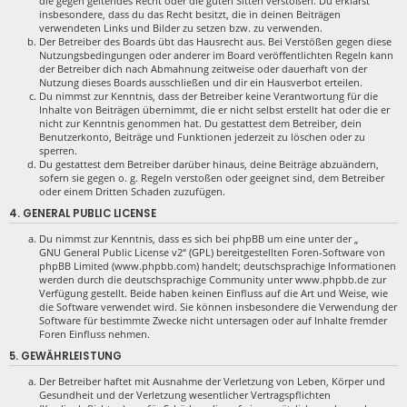
die gegen geltendes Recht oder die guten Sitten verstoßen. Du erklärst
insbesondere, dass du das Recht besitzt, die in deinen Beiträgen
verwendeten Links und Bilder zu setzen bzw. zu verwenden.
Der Betreiber des Boards übt das Hausrecht aus. Bei Verstößen gegen diese
Nutzungsbedingungen oder anderer im Board veröffentlichten Regeln kann
der Betreiber dich nach Abmahnung zeitweise oder dauerhaft von der
Nutzung dieses Boards ausschließen und dir ein Hausverbot erteilen.
Du nimmst zur Kenntnis, dass der Betreiber keine Verantwortung für die
Inhalte von Beiträgen übernimmt, die er nicht selbst erstellt hat oder die er
nicht zur Kenntnis genommen hat. Du gestattest dem Betreiber, dein
Benutzerkonto, Beiträge und Funktionen jederzeit zu löschen oder zu
sperren.
Du gestattest dem Betreiber darüber hinaus, deine Beiträge abzuändern,
sofern sie gegen o. g. Regeln verstoßen oder geeignet sind, dem Betreiber
oder einem Dritten Schaden zuzufügen.
4. GENERAL PUBLIC LICENSE
Du nimmst zur Kenntnis, dass es sich bei phpBB um eine unter der „
GNU General Public License v2
“ (GPL) bereitgestellten Foren-Software von
phpBB Limited (www.phpbb.com) handelt; deutschsprachige Informationen
werden durch die deutschsprachige Community unter www.phpbb.de zur
Verfügung gestellt. Beide haben keinen Einfluss auf die Art und Weise, wie
die Software verwendet wird. Sie können insbesondere die Verwendung der
Software für bestimmte Zwecke nicht untersagen oder auf Inhalte fremder
Foren Einfluss nehmen.
5. GEWÄHRLEISTUNG
Der Betreiber haftet mit Ausnahme der Verletzung von Leben, Körper und
Gesundheit und der Verletzung wesentlicher Vertragspflichten