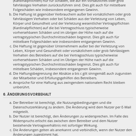
(Kardinalpflichten) nur für Schäden, die auf ein vorsätzliches oder grob
fahrlässiges Verhalten zurückzuführen sind. Dies gilt auch für mittelbare
Folgeschäden wie insbesondere entgangenen Gewinn.
Die Haftung ist gegenüber Verbrauchern außer bei vorsätzlichem oder grob
fahrlässigem Verhalten oder bei Schäden aus der Verletzung von Leben,
Körper und Gesundheit und der Verletzung wesentlicher Vertragspflichten
(Kardinalpflichten) auf die bei Vertragsschluss typischerweise
vorhersehbaren Schäden und im übrigen der Höhe nach auf die
vertragstypischen Durchschnittsschäden begrenzt. Dies gilt auch für
mittelbare Folgeschäden wie insbesondere entgangenen Gewinn.
Die Haftung ist gegenüber Unternehmern außer bei der Verletzung von
Leben, Körper und Gesundheit oder vorsätzlichem oder grob fahrlässigem
Verhalten des Betreibers auf die bei Vertragsschluss typischerweise
vorhersehbaren Schäden und im Übrigen der Höhe nach auf die
vertragstypischen Durchschnittsschäden begrenzt. Dies gilt auch für
mittelbare Schäden, insbesondere entgangenen Gewinn.
Die Haftungsbegrenzung der Absätze a bis c gilt sinngemäß auch zugunsten
der Mitarbeiter und Erfüllungsgehilfen des Betreibers.
Ansprüche für eine Haftung aus zwingendem nationalem Recht bleiben
unberührt.
6. ÄNDERUNGSVORBEHALT
Der Betreiber ist berechtigt, die Nutzungsbedingungen und die
Datenschutzerklärung zu ändern. Die Änderung wird dem Nutzer per E-Mail
mitgeteilt.
Der Nutzer ist berechtigt, den Änderungen zu widersprechen. Im Falle des
Widerspruchs erlischt das zwischen dem Betreiber und dem Nutzer
bestehende Vertragsverhältnis mit sofortiger Wirkung.
Die Änderungen gelten als anerkannt und verbindlich, wenn der Nutzer den
Änderungen zugestimmt hat.