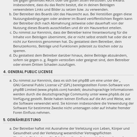
die gegen geltendes Recht oder die guten Sitten verstoßen. Du erklärst
insbesondere, dass du das Recht besitzt, die in deinen Beiträgen
verwendeten Links und Bilder zu setzen bzw. zu verwenden.
Der Betreiber des Boards übt das Hausrecht aus. Bei Verstößen gegen diese
Nutzungsbedingungen oder anderer im Board veröffentlichten Regeln kann
der Betreiber dich nach Abmahnung zeitweise oder dauerhaft von der
Nutzung dieses Boards ausschließen und dir ein Hausverbot erteilen.
Du nimmst zur Kenntnis, dass der Betreiber keine Verantwortung für die
Inhalte von Beiträgen übernimmt, die er nicht selbst erstellt hat oder die er
nicht zur Kenntnis genommen hat. Du gestattest dem Betreiber, dein
Benutzerkonto, Beiträge und Funktionen jederzeit zu löschen oder zu
sperren.
Du gestattest dem Betreiber darüber hinaus, deine Beiträge abzuändern,
sofern sie gegen o. g. Regeln verstoßen oder geeignet sind, dem Betreiber
oder einem Dritten Schaden zuzufügen.
4. GENERAL PUBLIC LICENSE
Du nimmst zur Kenntnis, dass es sich bei phpBB um eine unter der „
GNU General Public License v2
“ (GPL) bereitgestellten Foren-Software von
phpBB Limited (www.phpbb.com) handelt; deutschsprachige Informationen
werden durch die deutschsprachige Community unter www.phpbb.de zur
Verfügung gestellt. Beide haben keinen Einfluss auf die Art und Weise, wie
die Software verwendet wird. Sie können insbesondere die Verwendung der
Software für bestimmte Zwecke nicht untersagen oder auf Inhalte fremder
Foren Einfluss nehmen.
5. GEWÄHRLEISTUNG
Der Betreiber haftet mit Ausnahme der Verletzung von Leben, Körper und
Gesundheit und der Verletzung wesentlicher Vertragspflichten