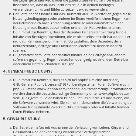
die gegen geltendes Recht oder die guten Sitten verstoßen. Du erklärst
insbesondere, dass du das Recht besitzt, die in deinen Beiträgen
verwendeten Links und Bilder zu setzen bzw. zu verwenden.
Der Betreiber des Boards übt das Hausrecht aus. Bei Verstößen gegen diese
Nutzungsbedingungen oder anderer im Board veröffentlichten Regeln kann
der Betreiber dich nach Abmahnung zeitweise oder dauerhaft von der
Nutzung dieses Boards ausschließen und dir ein Hausverbot erteilen.
Du nimmst zur Kenntnis, dass der Betreiber keine Verantwortung für die
Inhalte von Beiträgen übernimmt, die er nicht selbst erstellt hat oder die er
nicht zur Kenntnis genommen hat. Du gestattest dem Betreiber, dein
Benutzerkonto, Beiträge und Funktionen jederzeit zu löschen oder zu
sperren.
Du gestattest dem Betreiber darüber hinaus, deine Beiträge abzuändern,
sofern sie gegen o. g. Regeln verstoßen oder geeignet sind, dem Betreiber
oder einem Dritten Schaden zuzufügen.
4. GENERAL PUBLIC LICENSE
Du nimmst zur Kenntnis, dass es sich bei phpBB um eine unter der „
GNU General Public License v2
“ (GPL) bereitgestellten Foren-Software von
phpBB Limited (www.phpbb.com) handelt; deutschsprachige Informationen
werden durch die deutschsprachige Community unter www.phpbb.de zur
Verfügung gestellt. Beide haben keinen Einfluss auf die Art und Weise, wie
die Software verwendet wird. Sie können insbesondere die Verwendung der
Software für bestimmte Zwecke nicht untersagen oder auf Inhalte fremder
Foren Einfluss nehmen.
5. GEWÄHRLEISTUNG
Der Betreiber haftet mit Ausnahme der Verletzung von Leben, Körper und
Gesundheit und der Verletzung wesentlicher Vertragspflichten