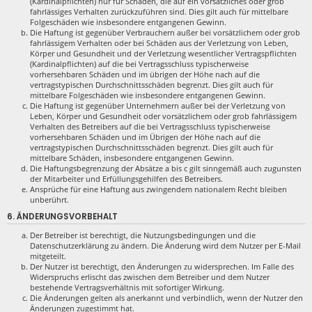
(Kardinalpflichten) nur für Schäden, die auf ein vorsätzliches oder grob
fahrlässiges Verhalten zurückzuführen sind. Dies gilt auch für mittelbare
Folgeschäden wie insbesondere entgangenen Gewinn.
Die Haftung ist gegenüber Verbrauchern außer bei vorsätzlichem oder grob
fahrlässigem Verhalten oder bei Schäden aus der Verletzung von Leben,
Körper und Gesundheit und der Verletzung wesentlicher Vertragspflichten
(Kardinalpflichten) auf die bei Vertragsschluss typischerweise
vorhersehbaren Schäden und im übrigen der Höhe nach auf die
vertragstypischen Durchschnittsschäden begrenzt. Dies gilt auch für
mittelbare Folgeschäden wie insbesondere entgangenen Gewinn.
Die Haftung ist gegenüber Unternehmern außer bei der Verletzung von
Leben, Körper und Gesundheit oder vorsätzlichem oder grob fahrlässigem
Verhalten des Betreibers auf die bei Vertragsschluss typischerweise
vorhersehbaren Schäden und im Übrigen der Höhe nach auf die
vertragstypischen Durchschnittsschäden begrenzt. Dies gilt auch für
mittelbare Schäden, insbesondere entgangenen Gewinn.
Die Haftungsbegrenzung der Absätze a bis c gilt sinngemäß auch zugunsten
der Mitarbeiter und Erfüllungsgehilfen des Betreibers.
Ansprüche für eine Haftung aus zwingendem nationalem Recht bleiben
unberührt.
6. ÄNDERUNGSVORBEHALT
Der Betreiber ist berechtigt, die Nutzungsbedingungen und die
Datenschutzerklärung zu ändern. Die Änderung wird dem Nutzer per E-Mail
mitgeteilt.
Der Nutzer ist berechtigt, den Änderungen zu widersprechen. Im Falle des
Widerspruchs erlischt das zwischen dem Betreiber und dem Nutzer
bestehende Vertragsverhältnis mit sofortiger Wirkung.
Die Änderungen gelten als anerkannt und verbindlich, wenn der Nutzer den
Änderungen zugestimmt hat.