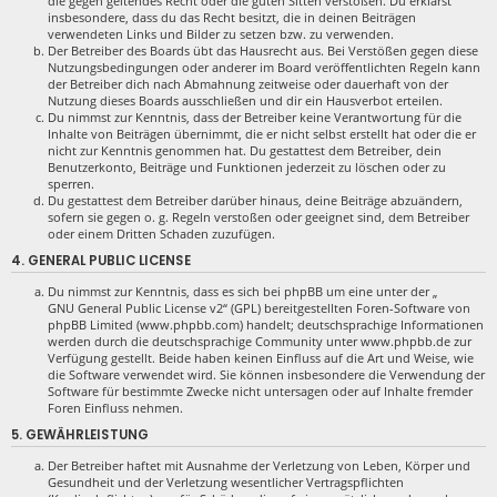
die gegen geltendes Recht oder die guten Sitten verstoßen. Du erklärst
insbesondere, dass du das Recht besitzt, die in deinen Beiträgen
verwendeten Links und Bilder zu setzen bzw. zu verwenden.
Der Betreiber des Boards übt das Hausrecht aus. Bei Verstößen gegen diese
Nutzungsbedingungen oder anderer im Board veröffentlichten Regeln kann
der Betreiber dich nach Abmahnung zeitweise oder dauerhaft von der
Nutzung dieses Boards ausschließen und dir ein Hausverbot erteilen.
Du nimmst zur Kenntnis, dass der Betreiber keine Verantwortung für die
Inhalte von Beiträgen übernimmt, die er nicht selbst erstellt hat oder die er
nicht zur Kenntnis genommen hat. Du gestattest dem Betreiber, dein
Benutzerkonto, Beiträge und Funktionen jederzeit zu löschen oder zu
sperren.
Du gestattest dem Betreiber darüber hinaus, deine Beiträge abzuändern,
sofern sie gegen o. g. Regeln verstoßen oder geeignet sind, dem Betreiber
oder einem Dritten Schaden zuzufügen.
4. GENERAL PUBLIC LICENSE
Du nimmst zur Kenntnis, dass es sich bei phpBB um eine unter der „
GNU General Public License v2
“ (GPL) bereitgestellten Foren-Software von
phpBB Limited (www.phpbb.com) handelt; deutschsprachige Informationen
werden durch die deutschsprachige Community unter www.phpbb.de zur
Verfügung gestellt. Beide haben keinen Einfluss auf die Art und Weise, wie
die Software verwendet wird. Sie können insbesondere die Verwendung der
Software für bestimmte Zwecke nicht untersagen oder auf Inhalte fremder
Foren Einfluss nehmen.
5. GEWÄHRLEISTUNG
Der Betreiber haftet mit Ausnahme der Verletzung von Leben, Körper und
Gesundheit und der Verletzung wesentlicher Vertragspflichten