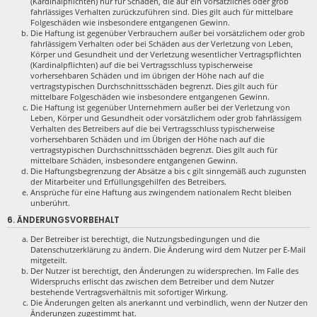
(Kardinalpflichten) nur für Schäden, die auf ein vorsätzliches oder grob
fahrlässiges Verhalten zurückzuführen sind. Dies gilt auch für mittelbare
Folgeschäden wie insbesondere entgangenen Gewinn.
Die Haftung ist gegenüber Verbrauchern außer bei vorsätzlichem oder grob
fahrlässigem Verhalten oder bei Schäden aus der Verletzung von Leben,
Körper und Gesundheit und der Verletzung wesentlicher Vertragspflichten
(Kardinalpflichten) auf die bei Vertragsschluss typischerweise
vorhersehbaren Schäden und im übrigen der Höhe nach auf die
vertragstypischen Durchschnittsschäden begrenzt. Dies gilt auch für
mittelbare Folgeschäden wie insbesondere entgangenen Gewinn.
Die Haftung ist gegenüber Unternehmern außer bei der Verletzung von
Leben, Körper und Gesundheit oder vorsätzlichem oder grob fahrlässigem
Verhalten des Betreibers auf die bei Vertragsschluss typischerweise
vorhersehbaren Schäden und im Übrigen der Höhe nach auf die
vertragstypischen Durchschnittsschäden begrenzt. Dies gilt auch für
mittelbare Schäden, insbesondere entgangenen Gewinn.
Die Haftungsbegrenzung der Absätze a bis c gilt sinngemäß auch zugunsten
der Mitarbeiter und Erfüllungsgehilfen des Betreibers.
Ansprüche für eine Haftung aus zwingendem nationalem Recht bleiben
unberührt.
6. ÄNDERUNGSVORBEHALT
Der Betreiber ist berechtigt, die Nutzungsbedingungen und die
Datenschutzerklärung zu ändern. Die Änderung wird dem Nutzer per E-Mail
mitgeteilt.
Der Nutzer ist berechtigt, den Änderungen zu widersprechen. Im Falle des
Widerspruchs erlischt das zwischen dem Betreiber und dem Nutzer
bestehende Vertragsverhältnis mit sofortiger Wirkung.
Die Änderungen gelten als anerkannt und verbindlich, wenn der Nutzer den
Änderungen zugestimmt hat.