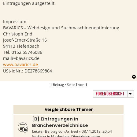
Eintragungen ausgestellt.
Impressum:
BAVARICS – Webdesign und Suchmaschinenoptimierung
Christoph Endl
Josef-Erner-Straße 16
94113 Tiefenbach
Tel. 0152 55746086
mail@bavarics.de
www.bavarics.de
USt-IdNr.: DE278669864
1 Beitrag • Seite
1
von
1
FORENÜBERSICHT
Vergleichbare Themen
[B] Eintragungen in
Branchenverzeichnisse
Letzter Beitrag von
Arrived
«
08.11.2018, 20:54
Verfasst in
Marktplatz: Dienstleistungen