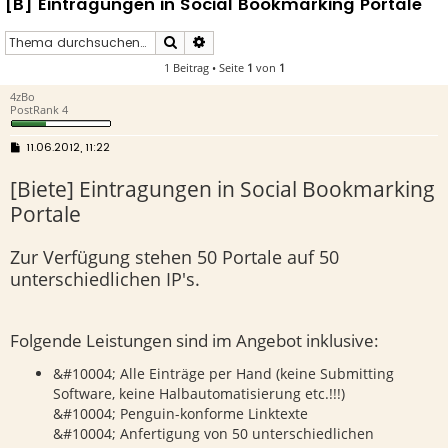
[B] Eintragungen in Social Bookmarking Portale
Suche
Erweiterte Suche
1 Beitrag • Seite
1
von
1
4zBo
PostRank 4
B
11.06.2012, 11:22
e
i
[Biete] Eintragungen in Social Bookmarking
t
r
Portale
a
g
Zur Verfügung stehen 50 Portale auf 50
unterschiedlichen IP's.
Folgende Leistungen sind im Angebot inklusive:
&#10004; Alle Einträge per Hand (keine Submitting
Software, keine Halbautomatisierung etc.!!!)
&#10004; Penguin-konforme Linktexte
&#10004; Anfertigung von 50 unterschiedlichen