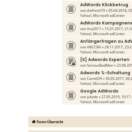
AdWords Klickbetrug
von
thefresh79
» 05.04.2018, 09
Yahoo!, Microsoft adCenter
AdWords Kampagnene
von
Ara2017
» 15.01.2017, 21:3
Yahoo!, Microsoft adCenter
Anfängerfragen zu A
von
ABCCBA
» 28.11.2017, 23:2
Yahoo!, Microsoft adCenter
[S] Adwords Experten
von
SeriousBadMan
» 23.08.201
Adwords %-Schaltung
von
Camt029
» 30.05.2017, 06:
Yahoo!, Microsoft adCenter
Google AdWords
von
juliode
» 27.05.2019, 10:17 
Yahoo!, Microsoft adCenter
Foren-Übersicht