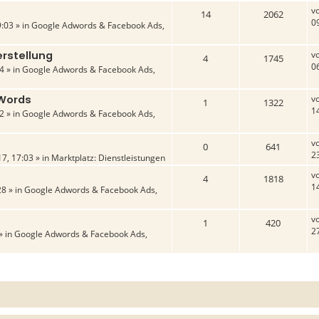
v
14
2062
0
:03 » in
Google Adwords & Facebook Ads,
rstellung
v
4
1745
0
4 » in
Google Adwords & Facebook Ads,
dWords
v
1
1322
1
2 » in
Google Adwords & Facebook Ads,
v
0
641
2
7, 17:03 » in
Marktplatz: Dienstleistungen
v
4
1818
1
28 » in
Google Adwords & Facebook Ads,
v
1
420
2
» in
Google Adwords & Facebook Ads,