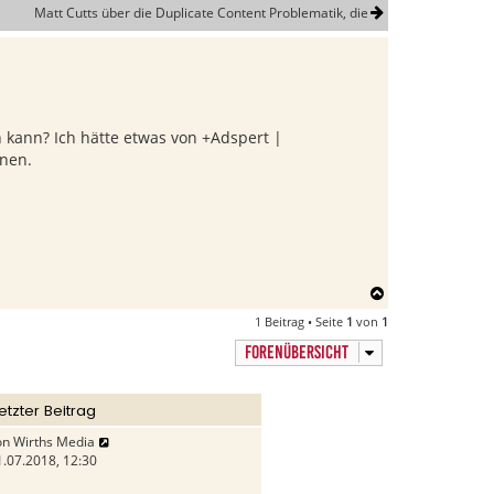
Matt Cutts über die Duplicate Content Problematik, die
kann? Ich hätte etwas von +Adspert |
fnen.
N
a
1 Beitrag • Seite
1
von
1
c
h
FORENÜBERSICHT
o
b
e
etzter Beitrag
n
on
Wirths Media
1.07.2018, 12:30