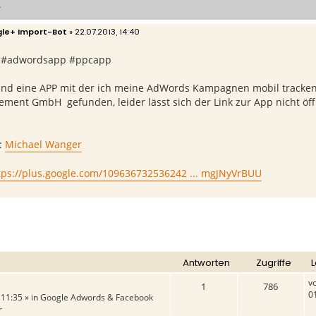
r
le+ Import-Bot
»
22.07.2013, 14:40
 #adwordsapp #ppcapp
nd eine APP mit der ich meine AdWords Kampagnen mobil tracken 
ment GmbH gefunden, leider lässt sich der Link zur App nicht öf
:
Michael Wanger
tps://plus.google.com/109636732536242 ... mgJNyVrBUU
Antworten
Zugriffe
L
v
1
786
0
 11:35 » in
Google Adwords & Facebook
r