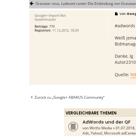
Gravatar raus, Ladezeit runter Die Einbindung von Gravata
B
von
Goog
Google+ Import-Bot
e
Systemnutzer
i
#adwords
t
Beiträge:
770
r
Registriert:
11.12.2012, 18:29
a
g
Weiß jema
Bidmanage
Danke, lg
Autor2310
Quelle:
ht
Zurück zu „Google+ ABAKUS Community“
VERGLEICHBARE THEMEN
AdWords und der QF
von
Wirths Media
» 01.07.2018,
Ads, Yahoo!, Microsoft adCente