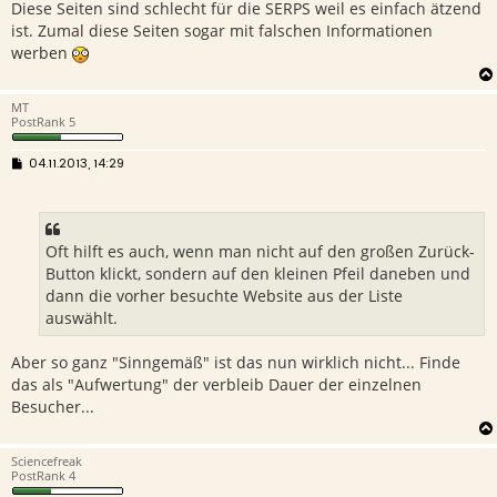
Diese Seiten sind schlecht für die SERPS weil es einfach ätzend
ist. Zumal diese Seiten sogar mit falschen Informationen
werben
MT
PostRank 5
B
04.11.2013, 14:29
e
i
t
r
a
g
Oft hilft es auch, wenn man nicht auf den großen Zurück-
Button klickt, sondern auf den kleinen Pfeil daneben und
dann die vorher besuchte Website aus der Liste
auswählt.
Aber so ganz "Sinngemäß" ist das nun wirklich nicht... Finde
das als "Aufwertung" der verbleib Dauer der einzelnen
Besucher...
Sciencefreak
PostRank 4