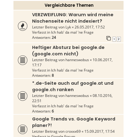
Vergleichbare Themen
VERZWEIFLUNG: Warum wird meine
Nischenseite nicht indexiert?
Letzter Beitrag von
Lyk
«
26.05.2017, 17:52
Verfasst in
Ich hab' da mal 'ne Frage
Antworten:
24
1
2
Heftiger Absturz bei google.de
(google.com nicht)
Letzter Beitrag von
hanneswobus
«
10.06.2017,
17:17
Verfasst in
Ich hab' da mal 'ne Frage
Antworten:
8
*.de-Seite auch auf google.at und
google.ch ranken
Letzter Beitrag von
hanneswobus
«
08.10.2016,
22:51
Verfasst in
Ich hab' da mal 'ne Frage
Antworten:
6
Google Trends vs. Google Keyword
planer?!
Letzter Beitrag von
croxxx69
«
15.09.2017, 17:54
Verfasst in
Google Forum