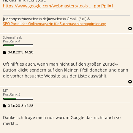
r
https://www.google.com/webmasters/tools ... port?pli=1
a
g
[url=httpss://imwebsein.de]imwebsein GmbH [/url] &
SEO Portal das Onlinemagazin für Suchmaschinenoptimierung
Sciencefreak
PostRank 4
B
04.11.2013, 14:28
e
i
Oft hilft es auch, wenn man nicht auf den großen Zurück-
t
r
Button klickt, sondern auf den kleinen Pfeil daneben und dann
a
g
die vorher besuchte Website aus der Liste auswählt.
MT
PostRank 5
B
04.11.2013, 14:28
e
i
Danke, ich frage mich nur warum Google das nicht auch so
t
r
merkt...
a
g