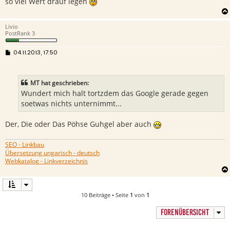
so viel Wert drauf legen
Livio
PostRank 3
B
04.11.2013, 17:50
e
i
t
r
MT hat geschrieben:
a
g
Wundert mich halt tortzdem das Google gerade gegen
soetwas nichts unternimmt...
Der, Die oder Das Pöhse Guhgel aber auch
SEO - Linkbau
Übersetzung ungarisch - deutsch
Webkatalog - Linkverzeichnis
10 Beiträge • Seite
1
von
1
FORENÜBERSICHT