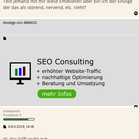
Teilt jemand mit mir diese Emotionen oder bin ich der Einzige
der das als störend, nervend, etc. sieht?
Anzeige von ABAKUS
imwebsein
PostRank 9
B
04.11.2013, 14:18
e
i
Hi, das hilft recht gut:
t