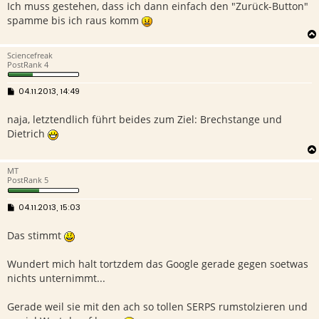
Ich muss gestehen, dass ich dann einfach den "Zurück-Button"
spamme bis ich raus komm
Sciencefreak
PostRank 4
B
04.11.2013, 14:49
e
i
naja, letztendlich führt beides zum Ziel: Brechstange und
t
r
Dietrich
a
g
MT
PostRank 5
B
04.11.2013, 15:03
e
i
Das stimmt
t
r
a
g
Wundert mich halt tortzdem das Google gerade gegen soetwas
nichts unternimmt...
Gerade weil sie mit den ach so tollen SERPS rumstolzieren und