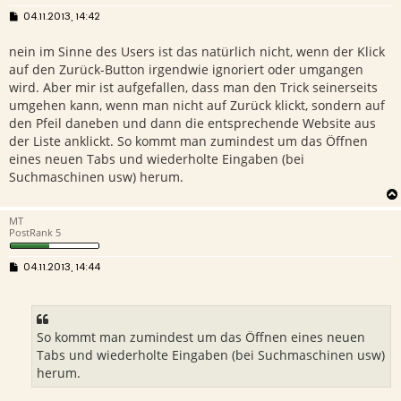
B
04.11.2013, 14:42
e
i
nein im Sinne des Users ist das natürlich nicht, wenn der Klick
t
r
auf den Zurück-Button irgendwie ignoriert oder umgangen
a
g
wird. Aber mir ist aufgefallen, dass man den Trick seinerseits
umgehen kann, wenn man nicht auf Zurück klickt, sondern auf
den Pfeil daneben und dann die entsprechende Website aus
der Liste anklickt. So kommt man zumindest um das Öffnen
eines neuen Tabs und wiederholte Eingaben (bei
Suchmaschinen usw) herum.
MT
PostRank 5
B
04.11.2013, 14:44
e
i
t
r
a
g
So kommt man zumindest um das Öffnen eines neuen
Tabs und wiederholte Eingaben (bei Suchmaschinen usw)
herum.