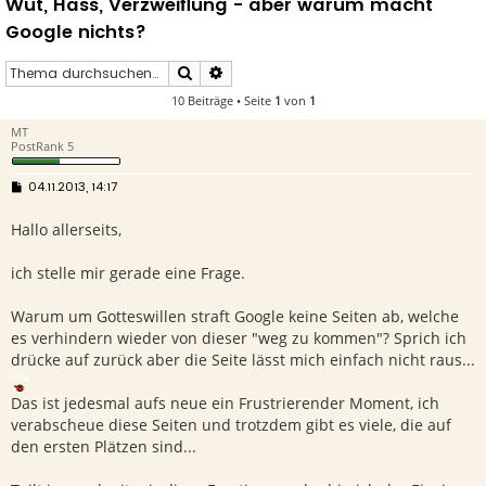
Wut, Hass, Verzweiflung - aber warum macht
Google nichts?
Suche
Erweiterte Suche
10 Beiträge • Seite
1
von
1
MT
PostRank 5
B
04.11.2013, 14:17
e
i
Hallo allerseits,
t
r
a
g
ich stelle mir gerade eine Frage.
Warum um Gotteswillen straft Google keine Seiten ab, welche
es verhindern wieder von dieser "weg zu kommen"? Sprich ich
drücke auf zurück aber die Seite lässt mich einfach nicht raus...
Das ist jedesmal aufs neue ein Frustrierender Moment, ich
verabscheue diese Seiten und trotzdem gibt es viele, die auf
den ersten Plätzen sind...