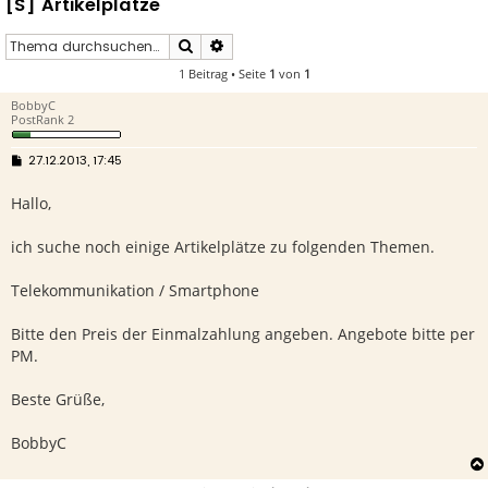
[S] Artikelplätze
Suche
Erweiterte Suche
1 Beitrag • Seite
1
von
1
BobbyC
PostRank 2
B
27.12.2013, 17:45
e
i
Hallo,
t
r
a
g
ich suche noch einige Artikelplätze zu folgenden Themen.
Telekommunikation / Smartphone
Bitte den Preis der Einmalzahlung angeben. Angebote bitte per
PM.
Beste Grüße,
BobbyC