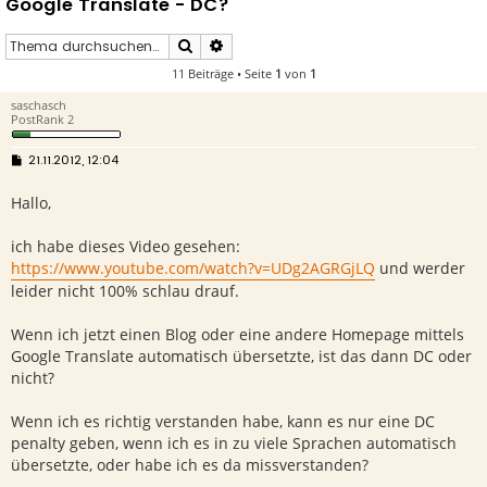
Google Translate - DC?
Suche
Erweiterte Suche
11 Beiträge • Seite
1
von
1
saschasch
PostRank 2
B
21.11.2012, 12:04
e
i
Hallo,
t
r
a
g
ich habe dieses Video gesehen:
https://www.youtube.com/watch?v=UDg2AGRGjLQ
und werder
leider nicht 100% schlau drauf.
Wenn ich jetzt einen Blog oder eine andere Homepage mittels
Google Translate automatisch übersetzte, ist das dann DC oder
nicht?
Wenn ich es richtig verstanden habe, kann es nur eine DC
penalty geben, wenn ich es in zu viele Sprachen automatisch
übersetzte, oder habe ich es da missverstanden?