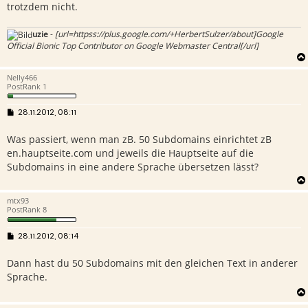
trotzdem nicht.
uzie
-
[url=httpss://plus.google.com/+HerbertSulzer/about]Google
Official Bionic Top Contributor on Google Webmaster Central[/url]
Nelly466
PostRank 1
B
28.11.2012, 08:11
e
i
Was passiert, wenn man zB. 50 Subdomains einrichtet zB
t
r
en.hauptseite.com und jeweils die Hauptseite auf die
a
g
Subdomains in eine andere Sprache übersetzen lässt?
mtx93
PostRank 8
B
28.11.2012, 08:14
e
i
Dann hast du 50 Subdomains mit den gleichen Text in anderer
t
r
Sprache.
a
g