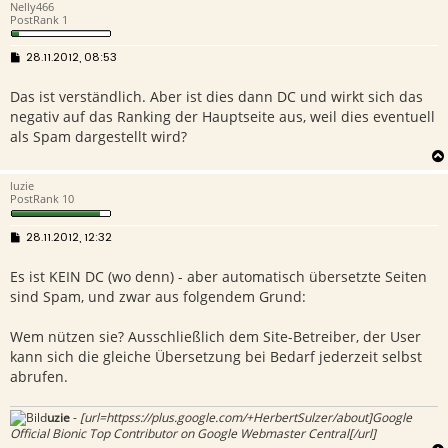
Nelly466
PostRank 1
B
28.11.2012, 08:53
e
i
Das ist verständlich. Aber ist dies dann DC und wirkt sich das
t
r
negativ auf das Ranking der Hauptseite aus, weil dies eventuell
a
g
als Spam dargestellt wird?
luzie
PostRank 10
B
28.11.2012, 12:32
e
i
Es ist KEIN DC (wo denn) - aber automatisch übersetzte Seiten
t
r
sind Spam, und zwar aus folgendem Grund:
a
g
Wem nützen sie? Ausschließlich dem Site-Betreiber, der User
kann sich die gleiche Übersetzung bei Bedarf jederzeit selbst
abrufen.
uzie
-
[url=httpss://plus.google.com/+HerbertSulzer/about]Google
Official Bionic Top Contributor on Google Webmaster Central[/url]