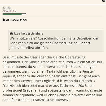
Barthel
PostRank 9
B
28.11.2012, 14:06
e
i
t
r
luzie hat geschrieben:
a
g
Wem nützen sie? Ausschließlich dem Site-Betreiber, der
User kann sich die gleiche Übersetzung bei Bedarf
jederzeit selbst abrufen.
Dazu müsste der User aber die gleiche Übersetzung
bekommen. Der Google Translator ist dumm wie ein Stück Holz,
bei dem kannst du schon unterschiedliche Übersetzungen
bekommen, wenn du einen Text nicht per c&p ins Fenster
kopierst, sondern die Wörter einzeln eintippst. Der geht auch
immer den Umweg über Englisch, d.h. wenn du Deutsch ->
Französisch übersetzt macht er aus Fachmesse 20x Salon
professionel (trade fair) und spätestens dann kommt das erste
commerce equitable, weil er ohne Grund die Wörter dreht und
dann fair trade ins Französische übersetzt.