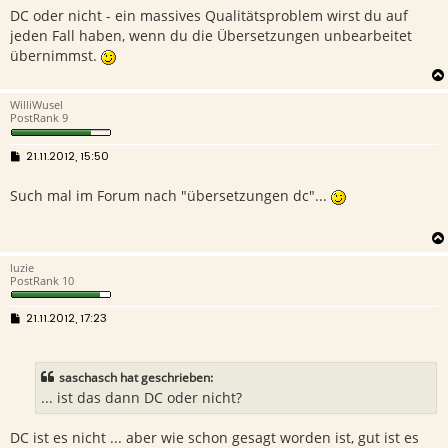
i
DC oder nicht - ein massives Qualitätsproblem wirst du auf
t
r
jeden Fall haben, wenn du die Übersetzungen unbearbeitet
a
g
übernimmst.
WilliWusel
PostRank 9
B
21.11.2012, 15:50
e
i
Such mal im Forum nach "übersetzungen dc"...
t
r
a
g
luzie
PostRank 10
B
21.11.2012, 17:23
e
i
t
r
saschasch hat geschrieben:
a
g
... ist das dann DC oder nicht?
DC ist es nicht ... aber wie schon gesagt worden ist, gut ist es