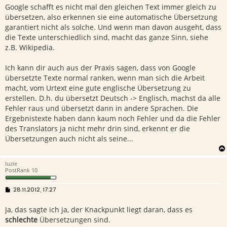
Google schafft es nicht mal den gleichen Text immer gleich zu
übersetzen, also erkennen sie eine automatische Übersetzung
garantiert nicht als solche. Und wenn man davon ausgeht, dass
die Texte unterschiedlich sind, macht das ganze Sinn, siehe
z.B. Wikipedia.
Ich kann dir auch aus der Praxis sagen, dass von Google
übersetzte Texte normal ranken, wenn man sich die Arbeit
macht, vom Urtext eine gute englische Übersetzung zu
erstellen. D.h. du übersetzt Deutsch -> Englisch, machst da alle
Fehler raus und übersetzt dann in andere Sprachen. Die
Ergebnistexte haben dann kaum noch Fehler und da die Fehler
des Translators ja nicht mehr drin sind, erkennt er die
Übersetzungen auch nicht als seine...
luzie
PostRank 10
B
28.11.2012, 17:27
e
i
Ja, das sagte ich ja, der Knackpunkt liegt daran, dass es
t
r
schlechte
Übersetzungen sind.
a