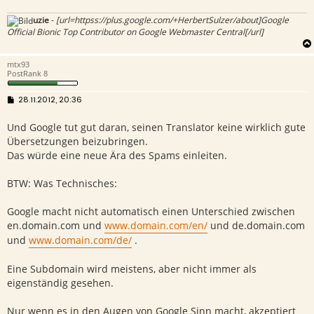
g
uzie
-
[url=httpss://plus.google.com/+HerbertSulzer/about]Google
Official Bionic Top Contributor on Google Webmaster Central[/url]
mtx93
PostRank 8
B
28.11.2012, 20:36
e
i
Und Google tut gut daran, seinen Translator keine wirklich gute
t
r
Übersetzungen beizubringen.
a
g
Das würde eine neue Ära des Spams einleiten.
BTW: Was Technisches:
Google macht nicht automatisch einen Unterschied zwischen
en.domain.com und
www.domain.com/en/
und de.domain.com
und
www.domain.com/de/
.
Eine Subdomain wird meistens, aber nicht immer als
eigenständig gesehen.
Nur wenn es in den Augen von Google Sinn macht, akzeptiert