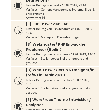
bearbeiten?
Letzter Beitrag von
nerd
«
16.08.2018, 23:14
Verfasst in
Content Management Systeme, Blog- &
Shopsysteme
Antworten:
14
[S] PHP Entwickler - API
Letzter Beitrag von
Punktesammler
«
02.11.2017,
19:46
Verfasst in
Marktplatz: Dienstleistungen
[B] Webmaster/ PHP Entwickler
Freelancer (Berlin)
Letzter Beitrag von
seosupport
«
28.03.2017, 14:12
Verfasst in
Stellenbörse: Stellenangebote und -
gesuche
[B] Web-Entwickler/in & Designer/in
(m/w) in Berlin gesu
Letzter Beitrag von
heischmedia
«
15.09.2016,
16:18
Verfasst in
Stellenbörse: Stellenangebote und -
gesuche
[S] WordPress Theme Entwickler /
Designer
Letzter Beitrag von
EckeMedia
«
23.08.2017, 13:51