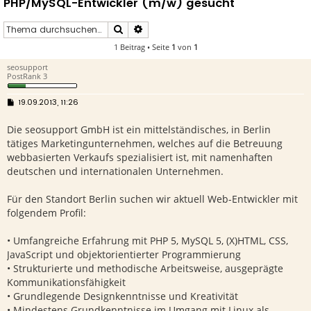
PHP/MySQL-Entwickler (m/w) gesucht
Suche
Erweiterte Suche
1 Beitrag • Seite
1
von
1
seosupport
PostRank 3
B
19.09.2013, 11:26
e
i
Die seosupport GmbH ist ein mittelständisches, in Berlin
t
r
tätiges Marketingunternehmen, welches auf die Betreuung
a
g
webbasierten Verkaufs spezialisiert ist, mit namenhaften
deutschen und internationalen Unternehmen.
Für den Standort Berlin suchen wir aktuell Web-Entwickler mit
folgendem Profil:
• Umfangreiche Erfahrung mit PHP 5, MySQL 5, (X)HTML, CSS,
JavaScript und objektorientierter Programmierung
• Strukturierte und methodische Arbeitsweise, ausgeprägte
Kommunikationsfähigkeit
• Grundlegende Designkenntnisse und Kreativität
• Mindestens Grundkenntnisse im Umgang mit Linux als