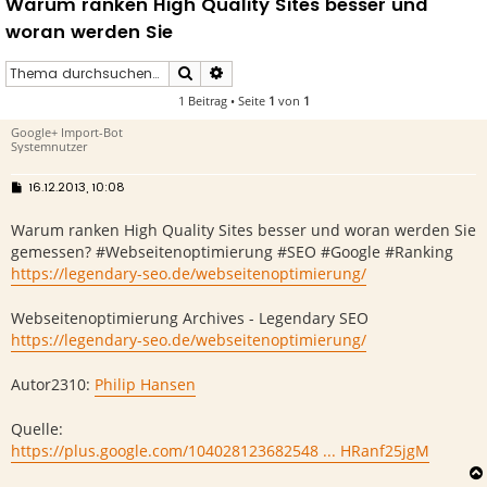
Warum ranken High Quality Sites besser und
woran werden Sie
Suche
Erweiterte Suche
1 Beitrag • Seite
1
von
1
Google+ Import-Bot
Systemnutzer
B
16.12.2013, 10:08
e
i
Warum ranken High Quality Sites besser und woran werden Sie
t
r
gemessen? #Webseitenoptimierung #SEO #Google #Ranking
a
g
https://legendary-seo.de/webseitenoptimierung/
Webseitenoptimierung Archives - Legendary SEO
https://legendary-seo.de/webseitenoptimierung/
Autor2310:
Philip Hansen
Quelle:
https://plus.google.com/104028123682548 ... HRanf25jgM