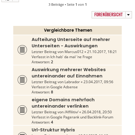
3 Beiträge • Seite
1
von
1
FORENÜBERSICHT
Vergleichbare Themen
Aufteilung Unterseite auf mehrer
Unterseiten - Auswirkungen
Letzter Beitrag von
Marcus012
«
21.10.2017, 18:21
Verfasst in
Ich hab' da mal 'ne Frage
Antworten:
2
Auswirkung mehrerer Websites
untereinander auf Einnahmen
Letzter Beitrag von
Labrador
«
23.04.2017, 09:56
Verfasst in
Google Adsense
Antworten:
8
eigene Domains mehrfach
untereinander verlinken
Letzter Beitrag von
/Affilitiv/
«
26.04.2018, 20:50
Verfasst in
Google Pagerank und Backlink-Forum
Antworten:
4
Url-Struktur Hybris