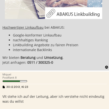
Hochwertiger Linkaufbau
bei ABAKUS:
Google-konformer Linkaufbau
nachhaltiges Ranking
Linkbuilding Angebote zu fairen Preisen
internationale Backlinks
Wir bieten
Beratung
und
Umsetzung
.
Jetzt anfragen:
0511 / 300325-0
Miquel
PostRank 8
B
30.12.2013, 16:23
e
i
Vlt stehe ich auf der Leitung, aber ich verstehe nicht eindeutig
t
r
was du willst
a
g