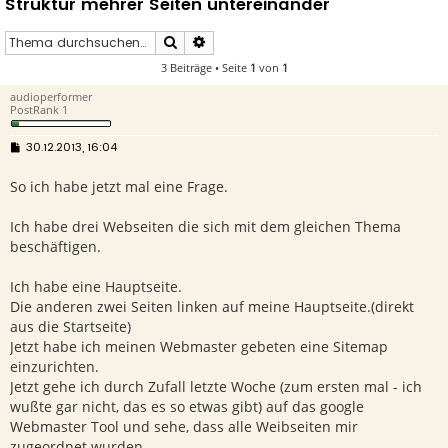
Struktur mehrer Seiten untereinander
Suche
Erweiterte Suche
3 Beiträge • Seite
1
von
1
audioperformer
PostRank 1
B
30.12.2013, 16:04
e
i
So ich habe jetzt mal eine Frage.
t
r
a
g
Ich habe drei Webseiten die sich mit dem gleichen Thema
beschäftigen.
Ich habe eine Hauptseite.
Die anderen zwei Seiten linken auf meine Hauptseite.(direkt
aus die Startseite)
Jetzt habe ich meinen Webmaster gebeten eine Sitemap
einzurichten.
Jetzt gehe ich durch Zufall letzte Woche (zum ersten mal - ich
wußte gar nicht, das es so etwas gibt) auf das google
Webmaster Tool und sehe, dass alle Weibseiten mir
zugeordnet wurden.