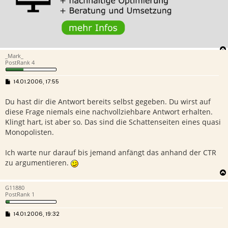
_Mark_
PostRank 4
B
14.01.2006, 17:55
e
i
Du hast dir die Antwort bereits selbst gegeben. Du wirst auf
t
r
diese Frage niemals eine nachvollziehbare Antwort erhalten.
a
g
Klingt hart, ist aber so. Das sind die Schattenseiten eines quasi
Monopolisten.
Ich warte nur darauf bis jemand anfängt das anhand der CTR
zu argumentieren.
G11880
PostRank 1
B
14.01.2006, 19:32
e
i