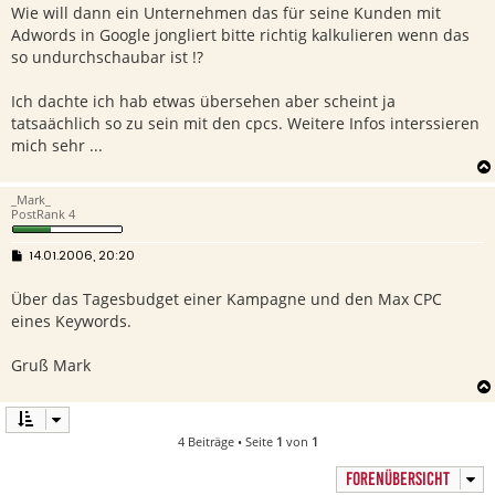
Wie will dann ein Unternehmen das für seine Kunden mit
t
r
Adwords in Google jongliert bitte richtig kalkulieren wenn das
a
g
so undurchschaubar ist !?
Ich dachte ich hab etwas übersehen aber scheint ja
tatsaächlich so zu sein mit den cpcs. Weitere Infos interssieren
mich sehr ...
_Mark_
PostRank 4
B
14.01.2006, 20:20
e
i
Über das Tagesbudget einer Kampagne und den Max CPC
t
r
eines Keywords.
a
g
Gruß Mark
4 Beiträge • Seite
1
von
1
FORENÜBERSICHT