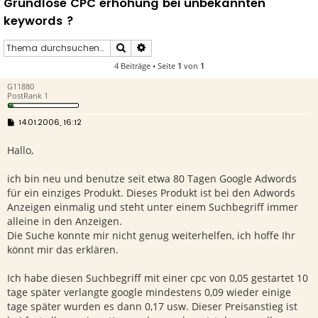
Grundlose CPC erhöhung bei unbekannten
keywords ?
Suche
Erweiterte Suche
4 Beiträge • Seite
1
von
1
G11880
PostRank 1
B
14.01.2006, 16:12
e
i
Hallo,
t
r
a
g
ich bin neu und benutze seit etwa 80 Tagen Google Adwords
für ein einziges Produkt. Dieses Produkt ist bei den Adwords
Anzeigen einmalig und steht unter einem Suchbegriff immer
alleine in den Anzeigen.
Die Suche konnte mir nicht genug weiterhelfen, ich hoffe Ihr
könnt mir das erklären.
Ich habe diesen Suchbegriff mit einer cpc von 0,05 gestartet 10
tage später verlangte google mindestens 0,09 wieder einige
tage später wurden es dann 0,17 usw. Dieser Preisanstieg ist