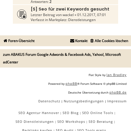
Antworten:
2
[S] Seo für zwei Keywords gesucht
Letzter Beitrag von
wackel
«
01.12.2017, 07:01
Verfasst in
Marktplatz: Dienstleistungen
Foren-Übersicht
Kontakt
Alle Cookies löschen
zum ABAKUS Forum Google Adwords & Facebook Ads, Yahoo!, Microsoft
adCenter
Ian Bradley
Flat Style by
phpBB
Powered by
® Forum Software © phpBB Limited
phpBB.de
Deutsche Übersetzung durch
Datenschutz
Nutzungsbedingungen
Impressum
|
|
SEO Agentur Hannover
SEO Blog
SEO Online Tools
|
|
|
SEO Dienstleistungen
SEO Workshops
SEO Beratung
|
|
|
Backlinks kaufen
SEO Audit
SEO Tools gratis
|
|