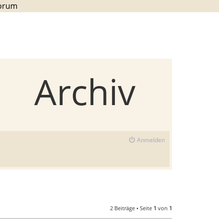
Forum
Archiv
Anmelden
2 Beiträge • Seite
1
von
1