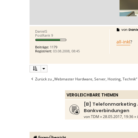
B
von
Dani
DanielS
e
PostRank 9
i
all-inkl
t
?
r
Beiträge:
1179
a
Registriert:
03.08.2008, 08:45
g
Zurück zu „Webmaster Hardware, Server, Hosting, Technik“
VERGLEICHBARE THEMEN
[B] Telefonmarketing 
Bankverbindungen
von
TDM
» 28.05.2017, 19:36 » 
Foren-Übersicht