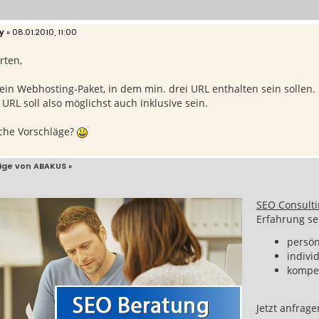
y
»
08.01.2010, 11:00
rten,
ein Webhosting-Paket, in dem min. drei URL enthalten sein sollen. D
URL soll also möglichst auch inklusive sein.
che Vorschläge?
ige von ABAKUS
»
SEO Consult
Erfahrung se
persön
indivi
kompe
Jetzt anfrag