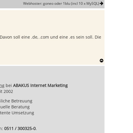
Webhoster: goneo oder 1blu (incl 10 x MySQL)
avon soll eine .de, .com und eine .es sein soll. Die
N
a
c
h
o
ing
bei
ABAKUS Internet Marketing
b
e
it 2002
n
liche Betreuung
duelle Beratung
tente Umsetzung
en:
0511 / 300325-0
.