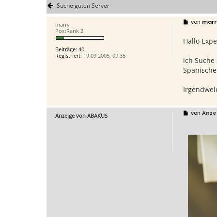
Suche guten Server
B
von
marr
marry
e
PostRank 2
i
Hallo Expe
t
r
Beiträge:
40
a
Registriert:
19.09.2005, 09:35
g
ich Suche 
Spanische 
Irgendwel
von
Anze
Anzeige von ABAKUS