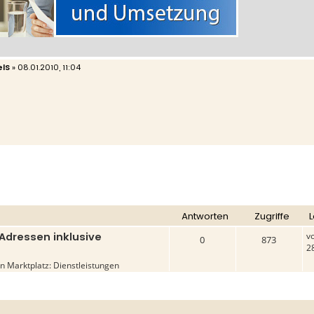
elS
»
08.01.2010, 11:04
Antworten
Zugriffe
L
Adressen inklusive
v
0
873
2
in
Marktplatz: Dienstleistungen