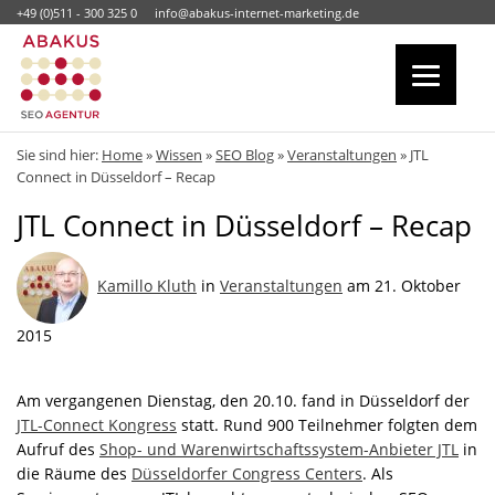
+49 (0)511 - 300 325 0
info@abakus-internet-marketing.de
Sie sind hier:
Home
»
Wissen
»
SEO Blog
»
Veranstaltungen
»
JTL
Connect in Düsseldorf – Recap
JTL Connect in Düsseldorf – Recap
Kamillo Kluth
in
Veranstaltungen
am 21. Oktober
2015
Am vergangenen Dienstag, den 20.10. fand in Düsseldorf der
JTL-Connect Kongress
statt. Rund 900 Teilnehmer folgten dem
Aufruf des
Shop- und Warenwirtschaftssystem-Anbieter JTL
in
die Räume des
Düsseldorfer Congress Centers
. Als