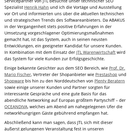
Servicepartner von JTL besuchte unser technischer SEO
Spezialist
Henrik Hahn
und ich die Vortäge und Ausstellung
vor Ort und informierten uns über die aktuellen technischen
und strategischen Trends des Softwareanbieters. Da ABAKUS
in der Vergangenheit stets positive Erfahrungen in der
Umsetzung vorgeschlagener Optimierungsmaßnahmen
gemacht hat, ist das System, auch in seinen neusten
Entwicklungen, ein geeigneter Kandidat für unsere Kunden.
In Kombination mit dem Einsatz der
JTL Warenwirtschaft
wird
das System für viele Kunden zur Erfolgsgeschichte.
Einige bekannte Gesichter aus dem SEO Bereich, wie
Prof. Dr.
Mario Fischer
, Vertreter der Shopanbieter wie
Prestashop
und
Shopware
bis hin zu den Norddeutschen von
Plenty Beratern
sowie einige unserer Kunden und Partner sorgten für
interessante Gespräche und eine gute Basis für das
abendliche Networking auf Europas größtem Partyschiff – der
OCEANDIVA
, welches am Abend am nahegelegenen Ufer die
networkhungrigen Gäste gebührend empfangen hat.
Abschließend kann man sagen, dass JTL sich mit dieser
äußerst gelungenen Veranstaltung fest in unseren