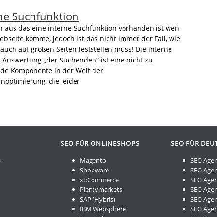
rne Suchfunktion
n aus das eine interne Suchfunktion vorhanden ist wen
ebseite komme, jedoch ist das nicht immer der Fall, wie
auch auf großen Seiten feststellen muss! Die interne
 Auswertung „der Suchenden“ ist eine nicht zu
de Komponente in der Welt der
optimierung, die leider
SEO FÜR ONLINESHOPS
SEO FÜR DEU
s
Magento
SEO Agen
Shopware
SEO Agen
xt:Commerce
SEO Agen
Plentymarkets
SEO Agen
SAP (Hybris)
SEO Agen
IBM Websphere
SEO Agent