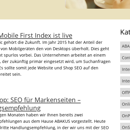
Ka
obile First Index ist live
c gehört die Zukunft. Im Jahr 2015 hat der Anteil der
ABA
von Mobilgeräten den von Desktops überholt. Dies geht
ht spurlos vorbei. Das Unternehmen arbeitet an einem
Con
, der zukünftig primär eingesetzt wird, um Suchanfragen
Es sollte somit jede Website und Shop SEO auf den
Inte
eitet sein.
Inte
Off
op: SEO für Markenseiten –
Onl
gsempfehlung
gen Monaten haben wir Ihnen bereits zwei
OnP
fehlungen aus dem Hause ABAKUS vorgestellt. Heute
OnS
 dritte Handlungsempfehlung, in der wir uns mit der SEO