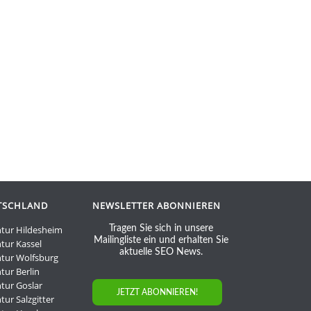
TSCHLAND
NEWSLETTER ABONNIEREN
tur Hildesheim
Tragen Sie sich in unsere
Mailingliste ein und erhalten Sie
tur Kassel
aktuelle SEO News.
tur Wolfsburg
tur Berlin
tur Goslar
JETZT ABONNIEREN!
ur Salzgitter