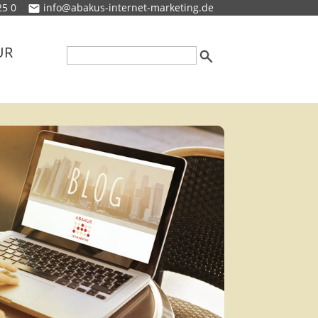
25 0
info@abakus-internet-marketing.de
UR