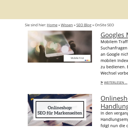
Sie sind hier:
Home
»
Wissen
»
SEO Blog
»
OnSite SEO
Googles M
Mobilem Traffi
Suchanfragen 
an Google nic
mobilen Index
zu bedienen. 
Wechsel vorber
>
WEITERLESEN …
Onlinesh
Handlun
In den vergan
Handlungsemp
folgt nun die