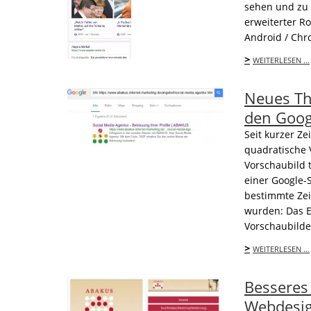
sehen und zu 
erweiterter R
Android / Chr
>
WEITERLESEN …
Neues Th
den Goog
Seit kurzer Ze
quadratische 
Vorschaubild t
einer Google-
bestimmte Zei
wurden: Das E
Vorschaubilde
>
WEITERLESEN …
Besseres
Webdesi