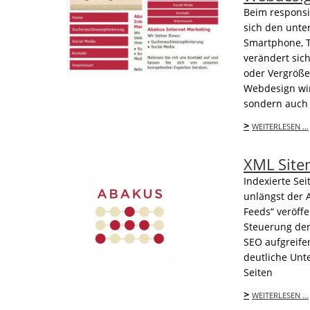
Beim responsi
sich den unte
Smartphone, Ta
verändert sic
oder Vergröße
Webdesign wir
sondern auch
>
WEITERLESEN …
XML Site
Indexierte Se
unlängst der 
Feeds“ veröff
Steuerung der
SEO aufgreife
deutliche Unt
Seiten
>
WEITERLESEN …