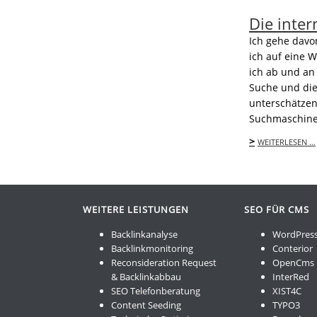
Die inte
Ich gehe davo
ich auf eine W
ich ab und an 
Suche und die
unterschätzen
Suchmaschinen
>
WEITERLESEN …
WEITERE LEISTUNGEN
SEO FÜR CMS
Backlinkanalyse
WordPres
Backlinkmonitoring
Conterior
Reconsideration Request
OpenCms
& Backlinkabbau
InterRed
SEO Telefonberatung
XIST4C
Content Seeding
TYPO3