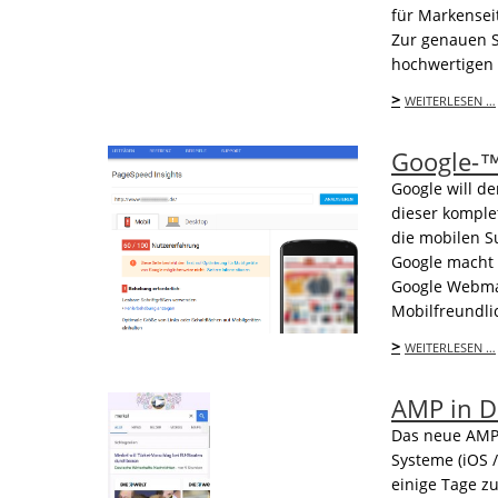
für Markensei
Zur genauen S
hochwertigen 
>
WEITERLESEN …
Google-™s
Google will d
dieser komple
die mobilen S
Google macht 
Google Webmas
Mobilfreundlic
>
WEITERLESEN …
AMP in D
Das neue AMP 
Systeme (iOS 
einige Tage z