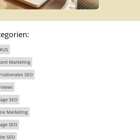
tegorien:
KUS
tent Marketing
rnationales SEO
rviews
Page SEO
ine Marketing
age SEO
ite SEO