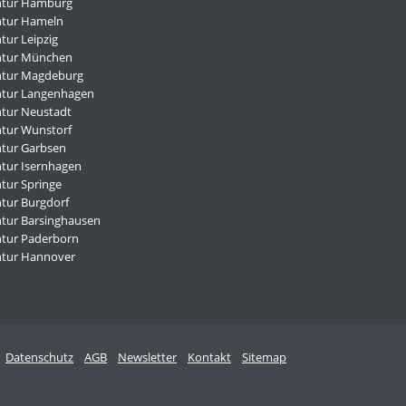
ntur Hamburg
ntur Hameln
tur Leipzig
ntur München
ntur Magdeburg
ntur Langenhagen
tur Neustadt
tur Wunstorf
tur Garbsen
tur Isernhagen
tur Springe
tur Burgdorf
tur Barsinghausen
tur Paderborn
ntur Hannover
Datenschutz
AGB
Newsletter
Kontakt
Sitemap