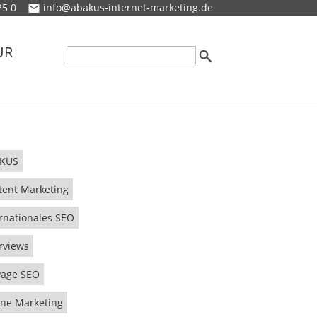
25 0
info@abakus-internet-marketing.de
UR
KUS
tent Marketing
rnationales SEO
rviews
Page SEO
ine Marketing