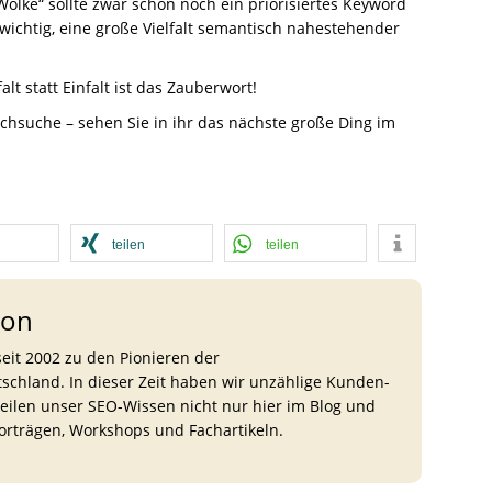
olke“ sollte zwar schon noch ein priorisiertes Keyword
 wichtig, eine große Vielfalt semantisch nahestehender
lfalt statt Einfalt ist das Zauberwort!
chsuche – sehen Sie in ihr das nächste große Ding im
teilen
teilen
ion
eit 2002 zu den Pionieren der
chland. In dieser Zeit haben wir unzählige Kunden-
teilen unser SEO-Wissen nicht nur hier im Blog und
Vorträgen, Workshops und Fachartikeln.