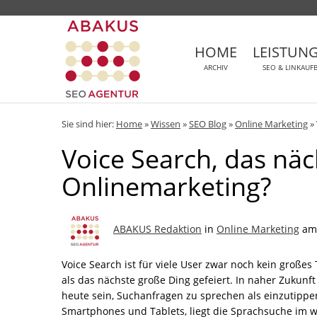
HOME
LEISTUN
ARCHIV
SEO & LINKAUF
Sie sind hier:
Home
»
Wissen
»
SEO Blog
»
Online Marketing
»
Voice Search, das nä
Onlinemarketing?
ABAKUS Redaktion
in
Online Marketing
am 
Voice Search ist für viele User zwar noch kein groß
als das nächste große Ding gefeiert. In naher Zukunft
heute sein, Suchanfragen zu sprechen als einzutippe
Smartphones und Tablets, liegt die Sprachsuche im 