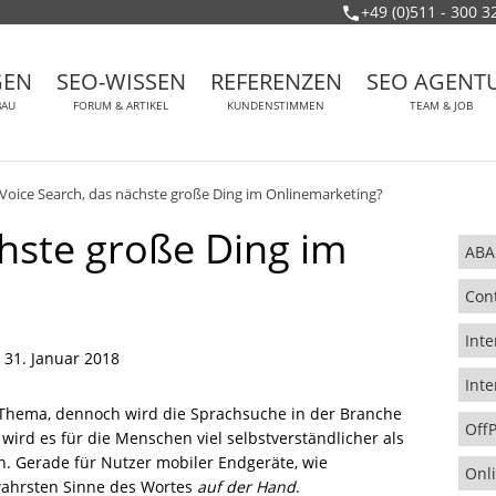
+49 (0)511 - 300 3
GEN
SEO-WISSEN
REFERENZEN
SEO AGENT
BAU
FORUM & ARTIKEL
KUNDENSTIMMEN
TEAM & JOB
Voice Search, das nächste große Ding im Onlinemarketing?
chste große Ding im
ABA
Con
Inte
31. Januar 2018
Inte
es Thema, dennoch wird die Sprachsuche in der Branche
Off
 wird es für die Menschen viel selbstverständlicher als
n. Gerade für Nutzer mobiler Endgeräte, wie
Onl
wahrsten Sinne des Wortes
auf der Hand
.