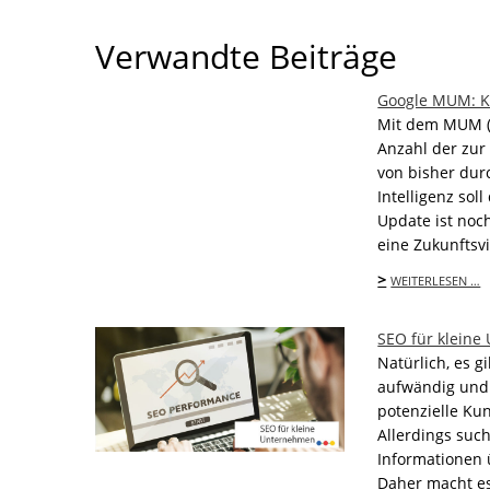
Verwandte Beiträge
Google MUM: Kü
Mit dem MUM (M
Anzahl der zur
von bisher durc
Intelligenz sol
Update ist noc
eine Zukunftsv
>
WEITERLESEN …
SEO für kleine
Natürlich, es 
aufwändig und
potenzielle Ku
Allerdings such
Informationen 
Daher macht es