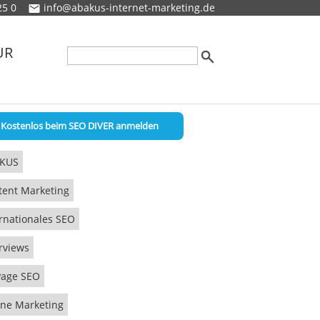
25 0
info@abakus-internet-marketing.de
UR
Kostenlos beim SEO DIVER anmelden
KUS
tent Marketing
rnationales SEO
rviews
Page SEO
ine Marketing