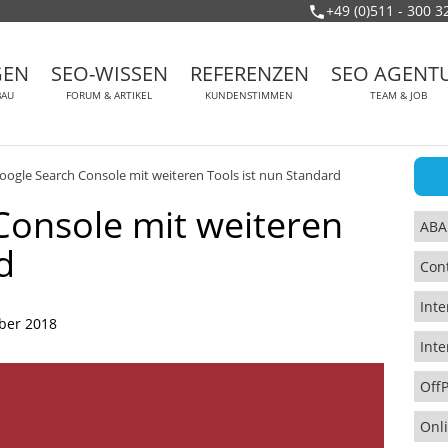
+49 (0)511 - 300 3
GEN
SEO-WISSEN
REFERENZEN
SEO AGENT
BAU
FORUM & ARTIKEL
KUNDENSTIMMEN
TEAM & JOB
ogle Search Console mit weiteren Tools ist nun Standard
Console mit weiteren
ABA
d
Con
Inte
ber 2018
Inte
Off
Onl