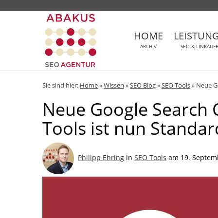
HOME
LEISTUN
ARCHIV
SEO & LINKAUF
Sie sind hier:
Home
»
Wissen
»
SEO Blog
»
SEO Tools
»
Neue Go
Neue Google Search 
Tools ist nun Standar
Philipp Ehring
in
SEO Tools
am 19. Septem