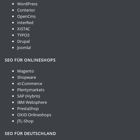
WordPress
Conterior
OpenCms
InterRed
XIST4C
TYPO3
Drupal
Joomla!
SEO FÜR ONLINESHOPS
Magento
Shopware
xt:Commerce
Plentymarkets
SAP (Hybris)
IBM Websphere
PrestaShop
OXID Onlineshops
JTL-Shop
SEO FÜR DEUTSCHLAND