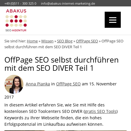
+49 (0)511 - 300 325 0
info@abakus-internet-marketing.de
Sie sind hier:
Home
»
Wissen
»
SEO Blog
»
OffPage SEO
»
OffPage SEO
selbst durchführen mit dem SEO DIVER Teil 1
OffPage SEO selbst durchführen
mit dem SEO DIVER Teil 1
Anna Pianka
in
OffPage SEO
am 15. November
2017
In diesem Artikel erfahren Sie, wie Sie mit Hilfe des
kostenlosen SEO Toolcenters SEO DIVER (
gratis SEO Tools
)
Keywords zu Ihrer Webseite finden, die ein hohes
Erfolgspotenzial im Linkaufbau aufweisen können.