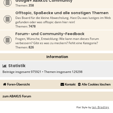
Google+ ABAKUS Community
Themen:
358
Offtopic, Spaßecke und alle sonstigen Themen
Das Board für die kleine Abwechslung. Hast Du was lustiges im Web
gefunden oder was offtopic dann hier rein!
Themen:
7478
Forum- und Community-Feedback
Fragen, Wünsche, Entwicklung: Wie kann man dieses Forum
verbessern? Gibt es was zu meckern? Fehlt eine Kategorie?
Themen:
826
Information
Statistik
Beiträge insgesamt
975921
• Themen insgesamt
129298
Foren-Übersicht
Kontakt
Alle Cookies löschen
zum ABAKUS Forum
Ian Bradley
Flat Style by